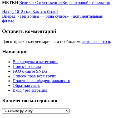
МЕТКИ
Великая Отечественная
Видео
игровой фильм
кино
Назад:
1612 год. Как это было?
Вперед:
«Три войны — одна судьба» – документальный
фильм
Оставить комментарий
Для отправки комментария вам необходимо
авторизоваться
.
Навигация
Все разделы и категории
Поиск по тегам
FAQ о сайте SNEG
Список прав всех групп
Политика конфиденциальности
Обратная связь
Вход / регистрация
Количество материалов
Количество
материалов