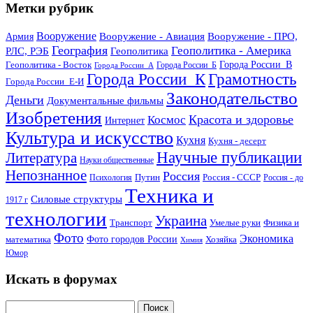
Метки рубрик
Вооружение
Вооружение - Авиация
Вооружение - ПРО,
Армия
География
Геополитика - Америка
РЛС, РЭБ
Геополитика
Геополитика - Восток
Города России_В
Города России_Б
Города России_А
Города России_К
Грамотность
Города России_Е-И
Законодательство
Деньги
Документальные фильмы
Изобретения
Красота и здоровье
Космос
Интернет
Культура и искусство
Кухня
Кухня - десерт
Научные публикации
Литература
Науки общественные
Непознанное
Россия
Путин
Россия - СССР
Психология
Россия - до
Техника и
Силовые структуры
1917 г
технологии
Украина
Транспорт
Умелые руки
Физика и
Фото
Экономика
математика
Фото городов России
Хозяйка
Химия
Юмор
Искать в форумах