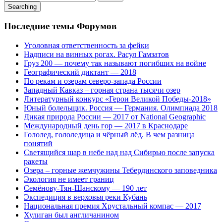
Searching
Последние темы Форумов
Уголовная ответственность за фейки
Надписи на винных рогах. Расул Гамзатов
Груз 200 — почему так называют погибших на войне
Географический диктант — 2018
По рекам и озерам северо-запада России
Западный Кавказ – горная страна тысячи озер
Литературный конкурс «Герои Великой Победы-2018»
Юный болельщик. Россия — Германия. Олимпиада 2018
Дикая природа России — 2017 от National Geographic
Международный день гор — 2017 в Краснодаре
Гололед, гололедица и чёрный лёд. В чем разница
понятий
Светящийся шар в небе над над Сибирью после запуска
ракеты
Озера – горные жемчужины Тебердинского заповедника
Экология не имеет границ
Семёнову-Тян-Шанскому — 190 лет
Экспедиция в верховья реки Кубань
Национальная премия Хрустальный компас — 2017
Хулиган был англичанином