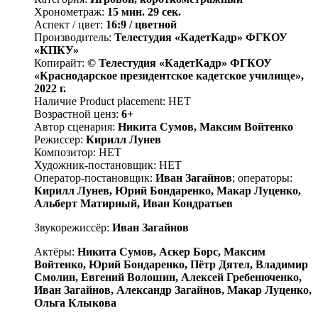
Хронометраж:
15 мин. 29 сек.
Аспект / цвет:
16:9 / цветной
Производитель:
Телестудия «КадетКадр» ФГКОУ
«КПКУ»
Копирайт:
© Телестудия «КадетКадр» ФГКОУ
«Краснодарское президентское кадетское училище»,
2022 г.
Наличие Product placement: НЕТ
Возрастной ценз:
6+
Автор сценария:
Никита Сумов, Максим Войтенко
Режиссер:
Кирилл Лунев
Композитор: НЕТ
Художник-постановщик: НЕТ
Оператор-постановщик:
Иван Загайнов
; операторы:
Кирилл Лунев, Юрий Бондаренко, Макар Луценко,
Альберт Матирный, Иван Кондратьев
Звукорежиссёр:
Иван Загайнов
Актёры:
Никита Сумов, Аскер Борс, Максим
Войтенко, Юрий Бондаренко, Пётр Дятел, Владимир
Смолин, Евгений Волошин, Алексей Гребенюченко,
Иван Загайнов, Александр Загайнов, Макар Луценко,
Ольга Клыкова