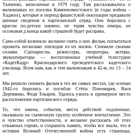
Ткаченко, записанные в 1979 году. Там рассказывалось о
мальчишках из поселка Каменномостского (в годы войны –
Хаджох), которые в период фашистской оккупации предавали
ценные сведения в партизанский отряд. Они боролись с
врагом по-детски наивно, не теряя чувства юмора, не
осознавая д конца какой страшной будет расправа.
Само-собой возникло желание снять о них фильм, попытаться
прожить несколько эпизодов из их жизни. Снимали своими
силами. Сценаристы, режиссеры, операторы, актеры,
звукооператоры — воспитанники учебной телестудии
«КадетКадр» Краснодарского президентского кадетского
училища. Всем нам, как и тем мальчишкам в 42-м, по 13 – 14
лет.
Мы решили снимать фильм в тех же самых местах, где осенью
1942-го боролись и погибли Стёпа Пономарев, Вася
Деревянко, Федя Токарев. Удалось узнать и примерное место
расположения партизанского отряда.
То, что имена, события, места действий подлинные,
оказывало на съемочную группу особенное впечатление. Это
и чувство ответственности, и желание рассказать об этих
отважных героях, и сохранить память, чтобы все знали, что в
истории Великой Отечественной войны есть страницы,