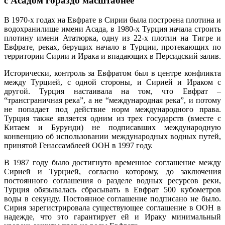
с Асадом гораздо масштабнее
В 1970-х годах на Евфрате в Сирии была построена плотина и
водохранилище имени Асада, в 1980-х Турция начала строить
плотину имени Ататюрка, одну из 22-х плотин на Тигре и
Евфрате, реках, берущих начало в Турции, протекающих по
территории Сирии и Ирака и впадающих в Персидский залив.
Исторически, контроль за Евфратом был в центре конфликта
между Турцией, с одной стороны, и Сирией и Ираком с
другой. Турция настаивала на том, что Евфрат –
“трансграничная река”, а не “международная река”, и потому
не попадает под действие норм международного права.
Турция также является одним из трех государств (вместе с
Китаем и Бурунди) не подписавших международную
конвенцию об использовании международных водных путей,
принятой Генассамблеей ООН в 1997 году.
В 1987 году было достигнуто временное соглашение между
Сирией и Турцией, согласно которому, до заключения
постоянного соглашения о разделе водных ресурсов реки,
Турция обязывалась сбрасывать в Евфрат 500 кубометров
воды в секунду. Постоянное соглашение подписано не было.
Сирия зарегистрировала существующее соглашение в ООН в
надежде, что это гарантирует ей и Ираку минимальный