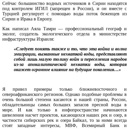
Сейчас большинство водных источников в Сирии находятся
под контролем ИГИЛ (запрещен в России), и он вместе с
Турцией регулирует с помощью воды поток беженцев из
Сирии и Ирака в Европу.
Как написал Аяла Тамри — профессиональный географ и
эколог, создатель экологического отдела в министерстве
инфраструктуры Израиля:
«Следует понять также и то, что эта война и волна
эмиграции, вызванные нехваткой воды, представляют
собой лишь малую толику войн и переселения народов
из-за апокалиптической нехватки воды, которая
окажет огромное влияние на будущие поколения…»
Я привел примеры только ближневосточного и
североафриканского регионов. Однако подобные проблемы в
очень большой степени касаются и нашей страны, России,
обладательницы самых больших запасов пресной воды в
мире. И как только в инфопространстве начинаются
шевеления насчет проектов, касающихся наших рек и озер, в
частности сибирских рек и озера Байкал, то за ними всегда
стоят западные интересы, МВФ, Всемирный Банк и