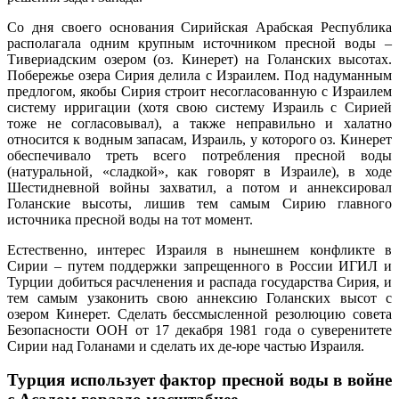
Со дня своего основания Сирийская Арабская Республика
располагала одним крупным источником пресной воды –
Тивериадским озером (оз. Кинерет) на Голанских высотах.
Побережье озера Сирия делила с Израилем. Под надуманным
предлогом, якобы Сирия строит несогласованную с Израилем
систему ирригации (хотя свою систему Израиль с Сирией
тоже не согласовывал), а также неправильно и халатно
относится к водным запасам, Израиль, у которого оз. Кинерет
обеспечивало треть всего потребления пресной воды
(натуральной, «сладкой», как говорят в Израиле), в ходе
Шестидневной войны захватил, а потом и аннексировал
Голанские высоты, лишив тем самым Сирию главного
источника пресной воды на тот момент.
Естественно, интерес Израиля в нынешнем конфликте в
Сирии – путем поддержки запрещенного в России ИГИЛ и
Турции добиться расчленения и распада государства Сирия, и
тем самым узаконить свою аннексию Голанских высот с
озером Кинерет. Сделать бессмысленной резолюцию совета
Безопасности ООН от 17 декабря 1981 года о суверенитете
Сирии над Голанами и сделать их де-юре частью Израиля.
Турция использует фактор пресной воды в войне