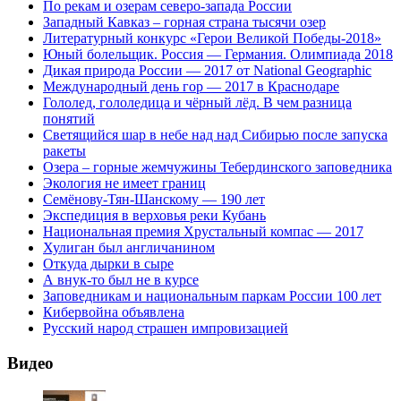
По рекам и озерам северо-запада России
Западный Кавказ – горная страна тысячи озер
Литературный конкурс «Герои Великой Победы-2018»
Юный болельщик. Россия — Германия. Олимпиада 2018
Дикая природа России — 2017 от National Geographic
Международный день гор — 2017 в Краснодаре
Гололед, гололедица и чёрный лёд. В чем разница
понятий
Светящийся шар в небе над над Сибирью после запуска
ракеты
Озера – горные жемчужины Тебердинского заповедника
Экология не имеет границ
Семёнову-Тян-Шанскому — 190 лет
Экспедиция в верховья реки Кубань
Национальная премия Хрустальный компас — 2017
Хулиган был англичанином
Откуда дырки в сыре
А внук-то был не в курсе
Заповедникам и национальным паркам России 100 лет
Кибервойна объявлена
Русский народ страшен импровизацией
Видео