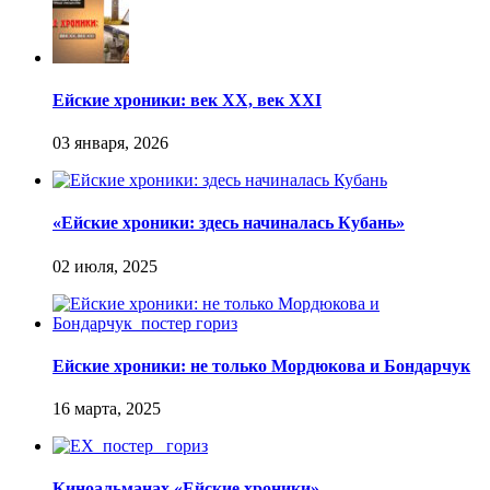
Ейские хроники: век XX, век XXI
«Ейские хроники: здесь начиналась Кубань»
Ейские хроники: не только Мордюкова и Бондарчук
Киноальманах «Ейские хроники»