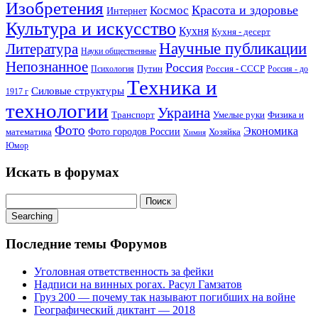
Изобретения
Красота и здоровье
Космос
Интернет
Культура и искусство
Кухня
Кухня - десерт
Научные публикации
Литература
Науки общественные
Непознанное
Россия
Путин
Россия - СССР
Психология
Россия - до
Техника и
Силовые структуры
1917 г
технологии
Украина
Транспорт
Умелые руки
Физика и
Фото
Экономика
математика
Фото городов России
Хозяйка
Химия
Юмор
Искать в форумах
Поиск:
Searching
Последние темы Форумов
Уголовная ответственность за фейки
Надписи на винных рогах. Расул Гамзатов
Груз 200 — почему так называют погибших на войне
Географический диктант — 2018