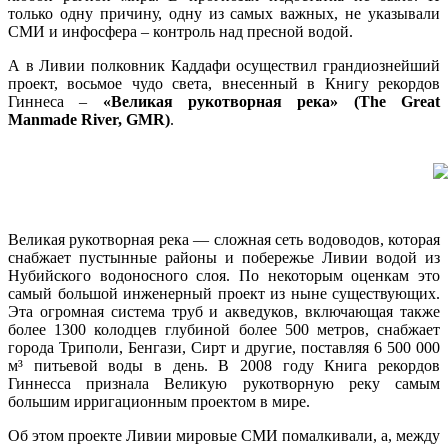
только одну причину, одну из самых важных, не указывали
СМИ и инфосфера – контроль над пресной водой.
А в Ливии полковник Каддафи осуществил грандиознейший
проект, восьмое чудо света, внесенный в Книгу рекордов
Гиннеса –
«Великая рукотворная река» (The Great
Manmade River, GMR)
.
Великая рукотворная река — сложная сеть водоводов, которая
снабжает пустынные районы и побережье Ливии водой из
Нубийского водоносного слоя. По некоторым оценкам это
самый большой инженерный проект из ныне существующих.
Эта огромная система труб и акведуков, включающая также
более 1300 колодцев глубиной более 500 метров, снабжает
города Триполи, Бенгази, Сирт и другие, поставляя 6 500 000
м³ питьевой воды в день. В 2008 году Книга рекордов
Гиннесса признала Великую рукотворную реку самым
большим ирригационным проектом в мире.
Об этом проекте Ливии мировые СМИ помалкивали, а, между