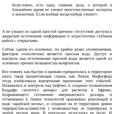
Безусловно, есть одна, главная, цель, о которой в
ближайшее время не узнают многочисленные эксперты
и аналитики. Если вообще когда-нибудь узнают».
А не узнают по одной простой причине: отсутствие доступа к
закрытым источникам информации и недостаточно глубокая
работа с открытыми.
Сейчас одним из основных, но крайне редко упоминаемым,
факторов геополитики является пресная вода. Доступ и
контроль над источниками пресной воды является одной из
основных причин большинства конфликтов.
Все помнят, как быстро и кроваво превратилась в территорию
хаоса такая процветающая страна, как Ливия. Инфосфера
тогда изобиловала вероятными причинами этих событий.
Назывались и контроль над нефтью, и создание полковником
Каддафи «золотого динара» для расчетов в Африке,
подрывающего гегемонию американского доллара, и
оттачивание в Ливии технологий оранжевых революций в
виде «арабской весны», и создание на ее территории армии
террористов-исламистов с возможностью ее переброски в
любой регион мира. В прогнозах недостатка не было. И