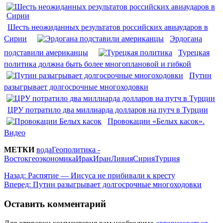
Шесть неожиданных результатов российских авиаударов в
Сирии
Эрдогана
подставили американцы
Турецкая
политика должна быть более многоплановой и гибкой
Путин
разыгрывает долгосрочные многоходовки
ЦРУ потратило два миллиарда долларов на путч в Турции
Провокации «Белых касок».
Видео
МЕТКИ
вода
Геополитика -
Восток
геоэкономика
Ирак
Иран
Ливия
Сирия
Турция
Назад:
Распятие — Иисуса не прибивали к кресту
Вперед:
Путин разыгрывает долгосрочные многоходовки
Оставить комментарий