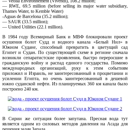
— Veolia Environnement (Vivendi), 108.2 million;
— RWE, 69.5 million (before selling its major water subsidiary,
Thames Water, to Kemble Water)
-Aguas de Barcelona (35.2 million);
— SAUR (33.5 million);
— United Utilities (22.1 million).
В 1984 году Всемирный Банк и МВФ блокировали проект
осушения болот Судд и водного канала «Белый Нил» в
Южном Судане, способный превратить в цветущий сад
Египет и Судан. По существующей схеме в регионе сначала
возникли сепаратистские проявления, быстро переросшие в
гражданскую войну и распад единого государства. Помимо
международных организаций, руку к этим событиям
приложил и Израиль, не заинтересованный в процветании и
усилении Египта, но очень заинтересованный в дешевой
южно суданской нефти. Из планируемых 360 км канала было
построено 240 км.
В Сирии же ситуация более запутана. Пресная вода тут
является одним из силовых методов давления на Асада для
решения задач Запада.