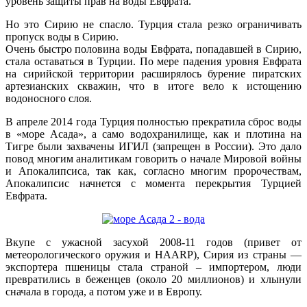
уровень защиты прав на воды Евфрата.
Но это Сирию не спасло. Турция стала резко ограничивать
пропуск воды в Сирию.
Очень быстро половина воды Евфрата, попадавшей в Сирию,
стала оставаться в Турции. По мере падения уровня Евфрата
на сирийской территории расширялось бурение пиратских
артезианских скважин, что в итоге вело к истощению
водоносного слоя.
В апреле 2014 года Турция полностью прекратила сброс воды
в «море Асада», а само водохранилище, как и плотина на
Тигре были захвачены ИГИЛ (запрещен в России). Это дало
повод многим аналитикам говорить о начале Мировой войны
и Апокалипсиса, так как, согласно многим пророчествам,
Апокалипсис начнется с момента перекрытия Турцией
Евфрата.
Вкупе с ужасной засухой 2008-11 годов (привет от
метеорологического оружия и HAARP), Сирия из страны —
экспортера пшеницы стала страной – импортером, люди
превратились в беженцев (около 20 миллионов) и хлынули
сначала в города, а потом уже и в Европу.