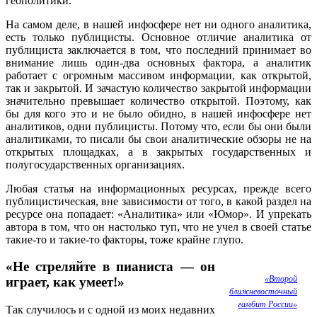
геополитики.
На самом деле, в нашей инфосфере нет ни одного аналитика,
есть только публицисты. Основное отличие аналитика от
публициста заключается в том, что последний принимает во
внимание лишь один-два основных фактора, а аналитик
работает с огромным массивом информации, как открытой,
так и закрытой. И зачастую количество закрытой информации
значительно превышает количество открытой. Поэтому, как
бы для кого это и не было обидно, в нашей инфосфере нет
аналитиков, одни публицисты. Потому что, если бы они были
аналитиками, то писали бы свои аналитические обзоры не на
открытых площадках, а в закрытых государственных и
полугосударственных организациях.
Любая статья на информационных ресурсах, прежде всего
публицистическая, вне зависимости от того, в какой раздел на
ресурсе она попадает: «Аналитика» или «Юмор». И упрекать
автора в том, что он настолько туп, что не учел в своей статье
такие-то и такие-то факторы, тоже крайне глупо.
«Не стреляйте в пианиста — он
«Второй
играет, как умеет!»
ближневосточный
гамбит России»
Так случилось и с одной из моих недавних