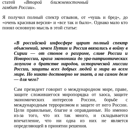
статей
«Второй ближневосточный
гамбит России»
.
Я получил полный спектр отзывов, от «чушь и бред», до
«очень красивая версия» и «все так и было». Однако мало кто
понял основную мысль в этой статье:
«В российской инфосфере царит полный спектр
объяснений, зачем Путин и Россия ввязались в войну в
Сирии — от стонов о разгроме, сливе России и
Новороссии, краха экономики до ура-патриотических
лозунгов о братстве народов, исторической миссии
России, защиты всех добрых людей и мира во всем
мире. Но никто достоверно не знает, а на самом деле
— для чего?
Сам президент говорит о международном мире, праве,
защите сложившегося миропорядка от хаоса, защите
экономических интересов России, борьбе с
международным терроризмом и защите от него России.
Цели правильные, благие и оправданные. Но именно
из-за того, что их так много, и складывается
впечатление, что ни одна из них не является
определяющей в принятии решения.