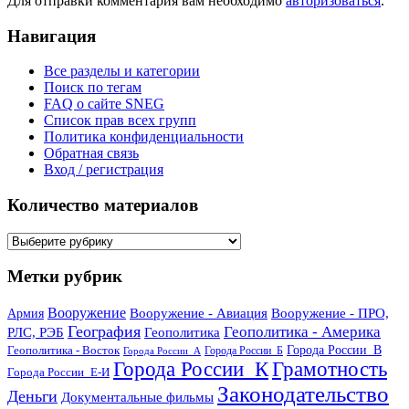
Для отправки комментария вам необходимо
авторизоваться
.
Навигация
Все разделы и категории
Поиск по тегам
FAQ о сайте SNEG
Список прав всех групп
Политика конфиденциальности
Обратная связь
Вход / регистрация
Количество материалов
Количество
материалов
Метки рубрик
Вооружение
Вооружение - Авиация
Вооружение - ПРО,
Армия
География
Геополитика - Америка
РЛС, РЭБ
Геополитика
Геополитика - Восток
Города России_В
Города России_Б
Города России_А
Города России_К
Грамотность
Города России_Е-И
Законодательство
Деньги
Документальные фильмы