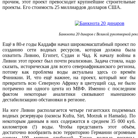
прочим, этот проект превосходит крупнейшие строительные
проекты. Его стоимость 25 миллиардов долларов США.
Банкнота 20 динаров с Великой рукотворной рек
Ещё в 80-е годы Каддафи начал широкомасштабный проект по
созданию сети водных ресурсов, которая должна была
охватить Ливию, Египет, Судан и Чад. К началу войны в
Ливии этот проект был почти реализован. Задача стояла, надо
сказать, историческая для всего североафриканского региона,
потому как проблема воды актуальна здесь со времён
Финикии. И, что ещё важнее, на проект, который мог бы
превратить всю Северную Африку в цветущий сад, не было
потрачено ни одного цента из МВФ. Именно с последним
фактом некоторые аналитики связывают нынешнюю
дестабилизацию обстановки в регионе.
На юге Ливии располагается четыре гигантских подземных
водных резервуара (оазисы Kufra, Sirt, Morzuk и Hamada). По
некоторым данным в них содержится в среднем 35 000 куб.
километров (!) воды. Чтобы представить этот объём,
достаточно вообразить всю территорию Германии огромным
озером 100 метров глубиной. Такие водные ресурсы,