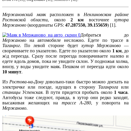
Мержановский маяк
расположен в
Неклиновском районе
Ростовской области
, около
2 км
восточнее
хутора
Мержаново
(координаты GPS:
47.287550, 39.155659
) [1].
Добраться до
Мержаново
на автомобиле несложно. Едете по трассе в
Таганрог
. По левой стороне будет
хутор Мержаново
—
сворачиваете по указателю. Едете по указателю около
1 км
, до
ж\д переезда. Сразу после переезда поворачиваете налево и
едете вдоль домов, пока не увидите склон. У подножья холма,
внизу, у воды увидите маяк. Пешком от переезда идти около
10 минут
.
Из
Ростова-на-Дону
довольно-таки быстро можно доехать на
электричке или поезде, идущих в сторону
Таганрога
или
станицы Успенская
. В пути придется пробыть около
1 часа
.
Автобусы тоже следуют, правда, в хутор они редко заходят,
высаживая желающих на
трассе А-280
, у поворота на
Мержаново
.