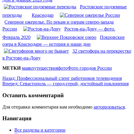
Ростовские подземные
переходы
Краснодар
Северное ожерелье. По рекам и озерам северо-запада
России
Ростов-на-Дону — фото.
Февраль 2020
Покровские
озера в Краснодаре — история и наши дни
32 светофора на перекрестке
в Ростове-на-Дону
МЕТКИ
маяк
путешествия
фото
Фото городов России
Назад:
Профессиональный сленг работников телевидения
Вперед:
Севастополь — город-герой, достойный поклонения
Оставить комментарий
Для отправки комментария вам необходимо
авторизоваться
.
Навигация
Все разделы и категории