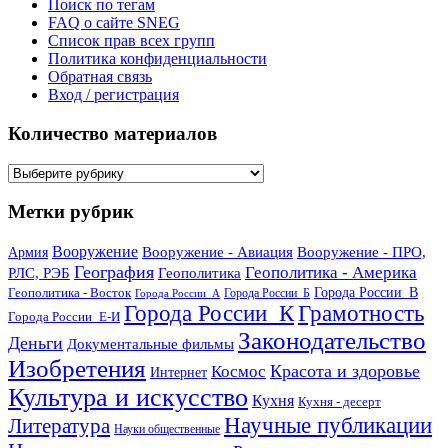
Поиск по тегам
FAQ о сайте SNEG
Список прав всех групп
Политика конфиденциальности
Обратная связь
Вход / регистрация
Количество материалов
Количество
материалов
Метки рубрик
Вооружение
Вооружение - Авиация
Вооружение - ПРО,
Армия
География
Геополитика - Америка
РЛС, РЭБ
Геополитика
Геополитика - Восток
Города России_В
Города России_Б
Города России_А
Города России_К
Грамотность
Города России_Е-И
Законодательство
Деньги
Документальные фильмы
Изобретения
Красота и здоровье
Космос
Интернет
Культура и искусство
Кухня
Кухня - десерт
Научные публикации
Литература
Науки общественные