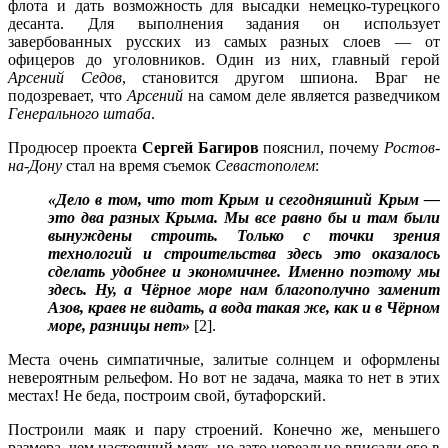
флота и дать возможность для высадки немецко-турецкого
десанта. Для выполнения задания он использует
завербованных русских из самых разных слоев — от
офицеров до уголовников. Один из них, главный герой
Арсений Седов
, становится другом шпиона. Враг не
подозревает, что
Арсений
на самом деле является разведчиком
Генерального штаба
.
Продюсер проекта
Сергей Багиров
пояснил, почему
Ростов-
на-Дону
стал на время съемок
Севастополем
:
«Дело в том, что тот Крым и сегодняшний Крым —
это два разных Крыма. Мы все равно бы и там были
вынуждены строить. Только с точки зрения
технологий и строительства здесь это оказалось
сделать удобнее и экономичнее. Именно поэтому мы
здесь. Ну, а Чёрное море нам благополучно заменит
Азов, краев не видать, а вода такая же, как и в Чёрном
море, разницы нет»
[2].
Места очень симпатичные, залитые солнцем и оформлены
невероятным рельефом. Но вот не задача, маяка то нет в этих
местах! Не беда, построим свой, бутафорский.
Построили маяк и пару строений. Конечно же, меньшего
размера, чем настоящий маяк, но зато нереально вписали его в