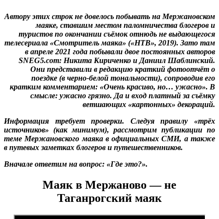
Автору этих строк не довелось побывать на Мержановском
маяке, ставшим местом паломничества блогеров и
туристов по окончании съёмок отнюдь не выдающегося
телесериала «Смотритель маяка» («НТВ», 2019). Зато там
в апреле 2021 года побывали двое постоянных авторов
SNEG5.com: Никита Кириченко и Даниил Шаблинский.
Они представили в редакцию краткий фотоотчёт о
поездке (в черно-белой тональности), сопроводив его
кратким комментарием: «Очень красиво, но… ужасно». В
смысле: ужасно грязно. Да и вход платный за съёмку
ветшающих «картонных» декораций.
Информация требует проверки. Следуя правилу «трёх
источников» (как минимум), рассмотрим публикации по
теме Мержановского маяка в официальных СМИ, а также
в путевых заметках блогеров и путешественников.
Вначале ответим на вопрос: «Где это?».
Маяк в Мержаново — не
Таганрогский маяк