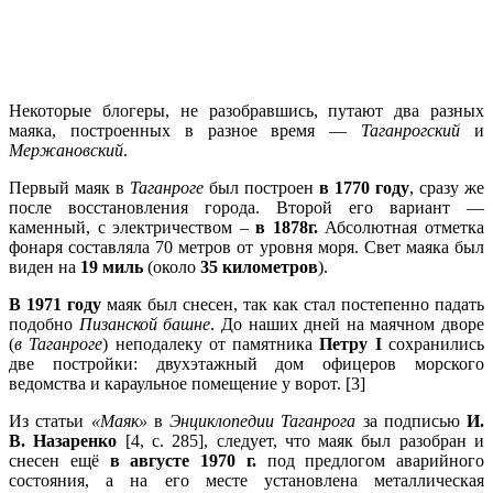
Некоторые блогеры, не разобравшись, путают два разных
маяка, построенных в разное время —
Таганрогский
и
Мержановский
.
Первый маяк в
Таганроге
был построен
в 1770 году
, сразу же
после восстановления города. Второй его вариант —
каменный, с электричеством –
в 1878г.
Абсолютная отметка
фонаря составляла 70 метров от уровня моря. Свет маяка был
виден на
19 миль
(около
35 километров
).
В 1971 году
маяк был снесен, так как стал постепенно падать
подобно
Пизанской башне
. До наших дней на маячном дворе
(
в Таганроге
) неподалеку от памятника
Петру I
сохранились
две постройки: двухэтажный дом офицеров морского
ведомства и караульное помещение у ворот. [3]
Из статьи
«Маяк»
в
Энциклопедии Таганрога
за подписью
И.
В. Назаренко
[4, с. 285], следует, что маяк был разобран и
снесен ещё
в августе 1970 г.
под предлогом аварийного
состояния, а на его месте установлена металлическая