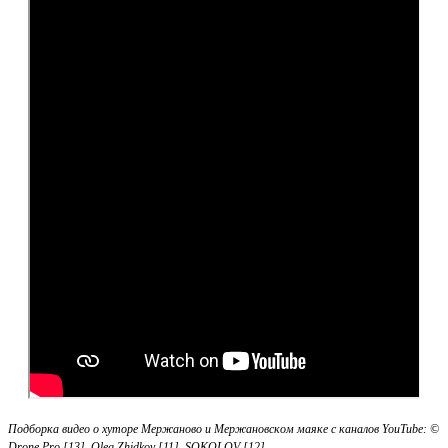
Подборка видео о хуторе Мержаново и Мержановском маяке с каналов YouTube: ©
Drone Pro [13], Oleg Zhidkov [11], SOKOLOV [12].