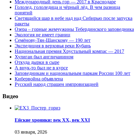
Международный день гор — 2017 в Краснодаре
Гололед, гололедица и чёрный лёд. В чем разница
понятий
Светящийся шар в небе над над Сибирью после запуска
ракеты
Озера – горные жемчужины Тебердинского заповедника
Экология не имеет границ
Семёнову-Тян-Шанскому — 190 лет
Экспедиция в верховья реки Кубань
Национальная премия Хрустальный компас — 2017
Хулиган был англичанином
Откуда дырки в сыре
А внук-то был не в курсе
Заповедникам и национальным паркам России 100 лет
Кибервойна объявлена
Русский народ страшен импровизацией
Видео
Ейские хроники: век XX, век XXI