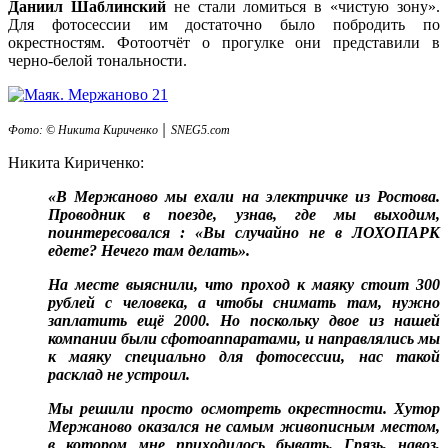
Даниил Шаблинский
не стали ломиться в «чистую зону».
Для фотосессии им достаточно было побродить по
окрестностям. Фотоотчёт о прогулке они представили в
черно-белой тональности.
Фото: © Никита Кириченко │ SNEG5.com
Никита Кириченко:
«В Мержаново мы ехали на электричке из Ростова.
Проводник в поезде, узнав, где мы выходим,
поинтересовался : «Вы случайно не в ЛОХОПАРК
едете? Нечего там делать».
На месте выяснили, что проход к маяку стоит 300
рублей с человека, а чтобы снимать там, нужно
заплатить ещё 2000. Но поскольку двое из нашей
компании были сфотоаппаратами, и направлялись мы
к маяку специально для фотосессии, нас такой
расклад не устроил.
Мы решили просто осмотреть окрестности. Хутор
Мержаново оказался не самым живописным местом,
в котором мне приходилось бывать. Грязь, навоз,