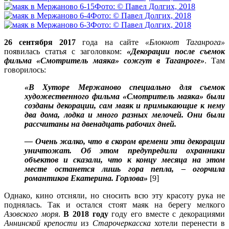
Фото: © Павел Долгих, 2018
Фото: © Павел Долгих, 2018
Фото: © Павел Долгих, 2018
26 сентября 2017
года на сайте
«Блокнот Таганрога»
появилась статья с заголовком:
«Декорации после съемок
фильма «Смотритель маяка» сожгут в Таганроге»
. Там
говорилось:
«В Хуторе Мержаново специально для съемок
художественного фильма «Смотритель маяка» были
созданы декорации, сам маяк и примыкающие к нему
два дома, лодка и много разных мелочей. Они были
рассчитаны на двенадцать рабочих дней.
— Очень жалко, что в скором времени эти декорации
уничтожат. Об этом предупредили охранники
объектов и сказали, что к концу месяца на этом
месте останется лишь гора пепла, – огорчила
романтиков Екатерина. Горлова»
[9]
Однако, кино отсняли, но сносить всю эту красоту рука не
поднялась. Так и остался стоят маяк на берегу мелкого
Азовского моря
.
В 2018 году
году его вместе с декорациями
Аннинской крепости
из
Старочеркасска
хотели перенести в