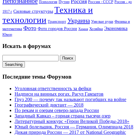
Непознанное
Россия
Путин
Россия - СССР
Психология
Россия - до
Техника и
Силовые структуры
1917 г
технологии
Украина
Транспорт
Умелые руки
Физика и
Фото
Экономика
математика
Фото городов России
Хозяйка
Химия
Юмор
Искать в форумах
Поиск:
Searching
Последние темы Форумов
Уголовная ответственность за фейки
Надписи на винных рогах. Расул Гамзатов
Груз 200 — почему так называют погибших на войне
Географический диктант — 2018
По рекам и озерам северо-запада России
Западный Кавказ – горная страна тысячи озер
Литературный конкурс «Герои Великой Победы-2018»
Юный болельщик. Россия — Германия. Олимпиада 2018
Дикая природа России — 2017 от National Geographic