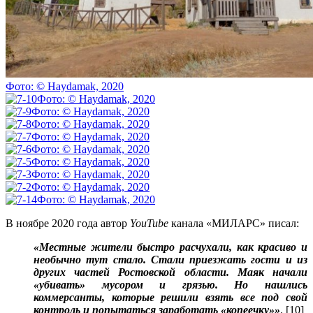
Фото: © Haydamak, 2020
Фото: © Haydamak, 2020
Фото: © Haydamak, 2020
Фото: © Haydamak, 2020
Фото: © Haydamak, 2020
Фото: © Haydamak, 2020
Фото: © Haydamak, 2020
Фото: © Haydamak, 2020
Фото: © Haydamak, 2020
Фото: © Haydamak, 2020
В ноябре 2020 года автор
YouTube
канала «МИЛАРС» писал:
«Местные жители быстро расчухали, как красиво и
необычно тут стало. Стали приезжать гости и из
других частей Ростовской области. Маяк начали
«убивать» мусором и грязью. Но нашлись
коммерсанты, которые решили взять все под свой
контроль и попытаться заработать «копеечку»»
. [10]