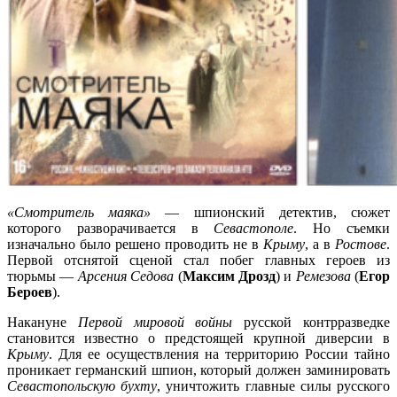
«Смотритель маяка»
— шпионский детектив, сюжет
которого разворачивается в
Севастополе
. Но съемки
изначально было решено проводить не в
Крыму
, а в
Ростове
.
Первой отснятой сценой стал побег главных героев из
тюрьмы —
Арсения Седова
(
Максим Дрозд
) и
Ремезова
(
Егор
Бероев
).
Накануне
Первой мировой войны
русской контрразведке
становится известно о предстоящей крупной диверсии в
Крыму
. Для ее осуществления на территорию России тайно
проникает германский шпион, который должен заминировать
Севастопольскую бухту
, уничтожить главные силы русского