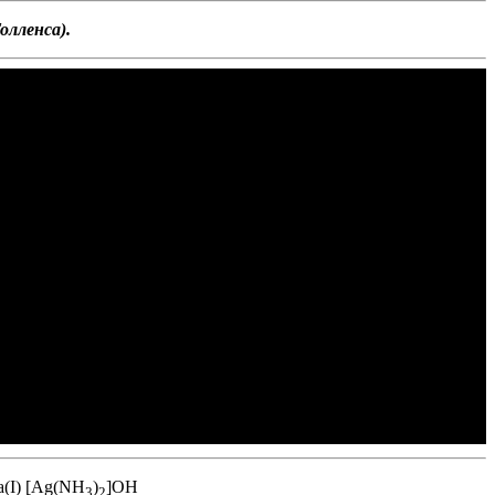
олленса).
а(I) [Ag(NH
)
]OH
3
2