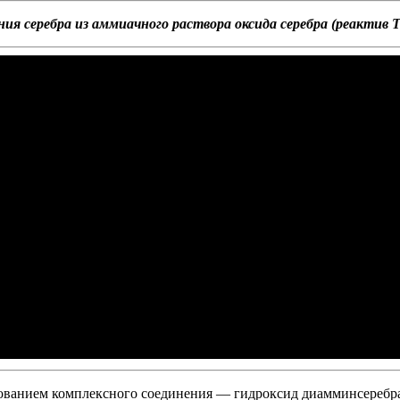
ия серебра из аммиачного раствора оксида серебра (реактив Т
азованием комплексного соединения — гидроксид диамминсеребр