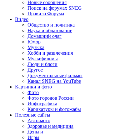
Новые сообщения
Поиск на форумах SNEG
Правила Форума
Видео
Общество и политика
Наука и образование
Домашний очаг
Юмор
Музыка
Хобби и развлечения
Мультфильмы
Люди и блоги
Другое
Документальные фильмы
Канал SNEG на YouTube
Картинки и фото
Фото
Фото городов России
Инфографика
Карикатуры и фотожабы
Полезные сайты
Авто-мото
Здоровье и медицина
Деньги
Игры