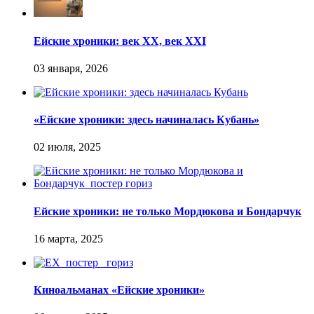
Ейские хроники: век XX, век XXI
«Ейские хроники: здесь начиналась Кубань»
Ейские хроники: не только Мордюкова и Бондарчук
Киноальманах «Ейские хроники»