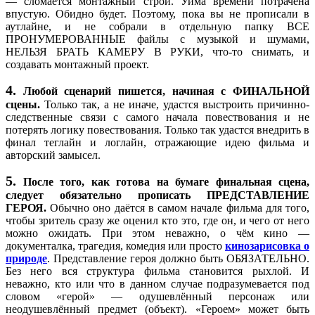
— сломается монтажный строй. Уйма времени потрачена
не выходит и
телевизор выключается и через эти же
впустую. Обидно будет. Поэтому, пока вы не прописали в
тогда он
помехи появляется сам герой, он
аутлайне, и не собрали в отдельную папку ВСЕ
5.
видит
осознает,что это камера в телевизоре, делает
ПРОНУМЕРОВАННЫЕ файлы с музыкой и шумами,
себя(это он в
движения и отходит за телевизор и когда
НЕЛЬЗЯ БРАТЬ КАМЕРУ В РУКИ, что-то снимать, и
настоящем),
возвращается видит мельком, как он лежит
создавать монтажный проект.
потом он
мёртвый в телевизоре (тоже в виде помех) ,
видит в виде
4.
Любой сценарий пишется, начиная с ФИНАЛЬНОЙ
помех свой
сцены.
Только так, а не иначе, удастся выстроить причинно-
труп (это он в
следственные связи с самого начала повествования и не
будущем)
потерять логику повествования. Только так удастся внедрить в
после
финал теглайн и логлайн, отражающие идею фильма и
появляется
авторский замысел.
он, который
и после начинается сцена с глотанием
принимает
пилюль (и тут уже логика подсказывает, что
5.
6.
После того, как готова на бумаге финальная сцена,
препарат,
это именно прошлое, он это сделал перед
следует обязательно прописать ПРЕДСТАВЛЕНИЕ
после чего
всеми программами и это все объясняет)
ГЕРОЯ.
Обычно оно даётся в самом начале фильма для того,
наступает
после герой все понимает и погибает.
чтобы зритель сразу же оценил кто это, где он, и чего от него
смерть
можно ожидать. При этом неважно, о чём кино —
персонажа.
документалка, трагедия, комедия или просто
кинозарисовка о
природе
. Представление героя должно быть ОБЯЗАТЕЛЬНО.
Без него вся структура фильма становится рыхлой. И
неважно, кто или что в данном случае подразумевается под
словом «герой» — одушевлённый персонаж или
неодушевлённый предмет (объект). «Героем» может быть