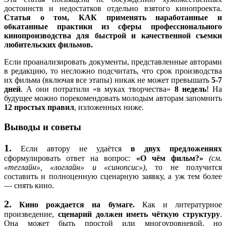
именно из этого и растёт контраст между
Список шумов и музыки
достоинств и недостатков отдельно взятого кинопроекта.
программами и комнатой героя). Дальше герой
Статья о том, КАК применять наработанные и
переключает на рекламу препарата. Там герой
обкатанные практики из сферы профессионального
приходит уставший домой и говорит о желании
кинопроизводства для быстрой и качественной съемки
смерти и рассказывает, что все перепробовал, но
любительских фильмов.
никак не может добиться, тут появляется доктор с
препаратом и говорит,что это то,что нужно. Герой
Если проанализировать документы, представленные авторами
пытается выключить телевизор, но у него ничего не
в редакцию, то несложно подсчитать, что срок производства
выходит и тогда он видит себя(это он в настоящем),
их фильма (включая все этапы) никак не может превышать
5-7
потом он видит в виде помех свой труп (это он в
дней
. А они потратили «в муках творчества»
8 недель
! На
будущем) и после начинается сцена с глотанием
будущее можно порекомендовать молодым авторам запомнить
пилюль (и тут уже логика подсказывает, что это
12 простых правил
, изложенных ниже.
именно прошлое, он это сделал перед всеми
программами и это все объясняет) после герой все
Выводы и советы
понимает и погибает.
1.
Если автору не удаётся
в двух предложениях
»
сформулировать ответ на вопрос:
«О чём фильм?»
(см.
«теглайн», «логлайн» и «синопсис»)
, то не получится
составить и полноценную сценарную заявку, а уж тем более
— снять кино.
2.
Кино рождается на бумаге.
Как и литературное
ЧТО
увидит
произведение,
сценарий должен иметь чёткую структуру
.
КАК
следует показать
зритель
Она может быть простой или многоуровневой, но