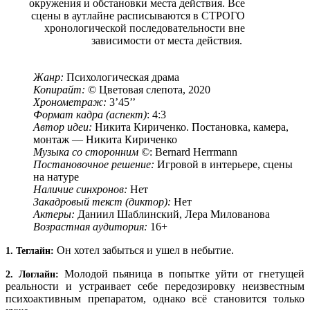
окружения и обстановки места действия. Все
сцены в аутлайне расписываются в СТРОГО
хронологической последовательности вне
зависимости от места действия.
Жанр:
Психологическая драма
Копирайт:
© Цветовая слепота, 2020
Хронометраж:
3’45’’
Формат кадра (аспект)
: 4:3
Автор идеи:
Никита Кириченко. Постановка, камера,
монтаж — Никита Кириченко
Музыка со сторонним ©
: Bernard Herrmann
Постановочное решение:
Игровой в интерьере, сцены
на натуре
Наличие синхронов:
Нет
Закадровый текст (диктор):
Нет
Актеры:
Даниил Шаблинский, Лера Милованова
Возрастная аудитория:
16+
Он хотел забыться и ушел в небытие.
1. Теглайн:
Молодой пьяница в попытке уйти от гнетущей
2. Логлайн:
реальности и устраивает себе передозировку неизвестным
психоактивным препаратом, однако всё становится только