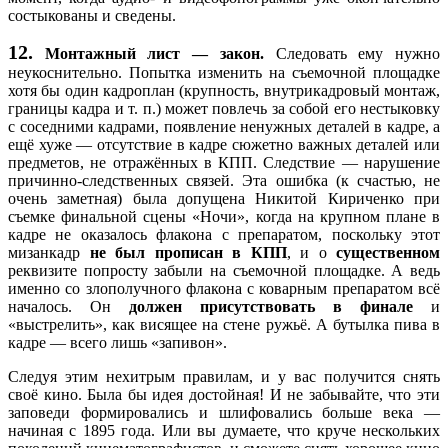
состыкованы и сведены.
12.
Монтажный лист — закон.
Следовать ему нужно
неукоснительно. Попытка изменить на съемочной площадке
хотя бы один кадроплан (крупность, внутрикадровый монтаж,
границы кадра и т. п.) может повлечь за собой его нестыковку
с соседними кадрами, появление ненужных деталей в кадре, а
ещё хуже — отсутствие в кадре сюжетно важных деталей или
предметов, не отражённых в КПП. Следствие — нарушение
причинно-следственных связей. Эта ошибка (к счастью, не
очень заметная) была допущена Никитой Кириченко при
съемке финальной сцены «Ночи», когда на крупном плане в
кадре не оказалось флакона с препаратом, поскольку этот
мизанкадр
не был прописан в КПП
, и о
существенном
реквизите попросту забыли на съемочной площадке. А ведь
именно со злополучного флакона с коварным препаратом всё
началось. Он
должен присутствовать в финале
и
«выстрелить», как висящее на стене ружьё. А бутылка пива в
кадре — всего лишь «запивон».
Следуя этим нехитрым правилам, и у вас получится снять
своё кино. Была бы идея достойная! И не забывайте, что эти
заповеди формировались и шлифовались больше века —
начиная с 1895 года. Или вы думаете, что круче нескольких