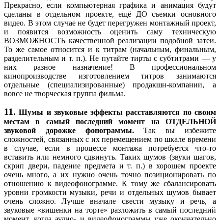
Прекрасно, если компьютерная графика и анимация будут
сделаны в отдельном проекте, ещё ДО съемки основного
видео. В этом случае не будет перегружен монтажный проект,
и появится возможность оценить саму техническую
ВОЗМОЖНОСТЬ качественной реализации подобной затеи.
То же самое относится и к титрам (начальным, финальным,
разделительным и т. п.). Не путайте тирты с субтитрами — у
них разное назначение! В профессиональном
кинопроизводстве изготовлением титров занимаются
отдельные (специализированные) продакшн-компании, а
вовсе не творческая группа фильма.
11.
Шумы и звуковые эффекты расставляются по своим
местам в самый последний момент на ОТДЕЛЬНОЙ
звуковой дорожке фонограммы.
Так вы избежите
сложностей, связанных с их перемещением по шкале времени
в случае, если в процессе монтажа потребуется что-то
вставить или немного сдвинуть. Таких шумов (звуки шагов,
скрип двери, падение предмета и т. п.) в хорошем проекте
очень много, а их нужно очень точно позиционировать по
отношению к видеофонограмме. К тому же сбалансировать
уровни громкости музыки, речи и отдельных шумов бывает
очень сложно. Лучше вначале свести музыку и речь, а
звуковые «вишенки на торте» разложить в самый последний
момент, когда аудио- и видеофонограммы уже окончательно