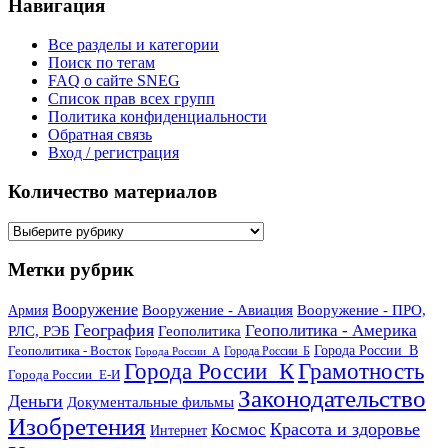
Навигация
Все разделы и категории
Поиск по тегам
FAQ о сайте SNEG
Список прав всех групп
Политика конфиденциальности
Обратная связь
Вход / регистрация
Количество материалов
Количество
материалов
Метки рубрик
Вооружение
Вооружение - Авиация
Вооружение - ПРО,
Армия
География
Геополитика - Америка
РЛС, РЭБ
Геополитика
Геополитика - Восток
Города России_В
Города России_Б
Города России_А
Города России_К
Грамотность
Города России_Е-И
Законодательство
Деньги
Документальные фильмы
Изобретения
Красота и здоровье
Космос
Интернет