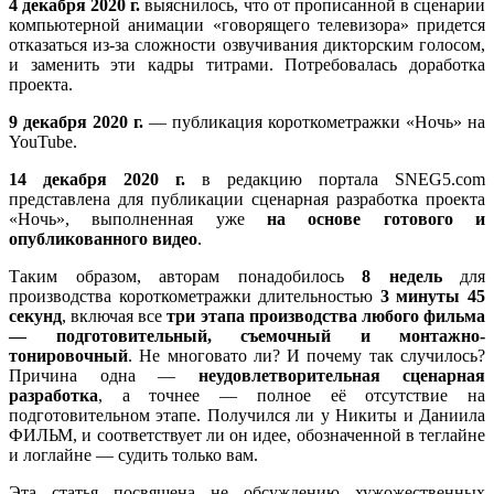
4 декабря 2020 г.
выяснилось, что от прописанной в сценарии
предлагаю сделать акцент на названии фильма.
Аутлайн-
компьютерной анимации «говорящего телевизора» придется
Изначально появится короткое название, которое
поэпизодник на тему: «Ночные глюки»
отказаться из-за сложности озвучивания дикторским голосом,
будет дополняется дополнительными словами, пока
и заменить эти кадры титрами. Потребовалась доработка
не разрастается до огромного обвиняющего
проекта.
предложения (конкретного я не придумал, но
например сначала будет название «любовь» и
9 декабря 2020 г.
— публикация короткометражки «Ночь» на
разрастается оно до «любовь, которая была у этого
YouTube.
никчемного бешеного ублюдка, похеревшего ее к
чертям собачьим своими нездоровыми
14 декабря 2020 г.
в редакцию портала SNEG5.com
наклонностями. Да да я к тебе обращаюсь, ты хоть
представлена для публикации сценарная разработка проекта
понимаешь что ты натворил? Да ты просто не
«Ночь», выполненная уже
на основе готового и
заслуживает жить…» ) ну и тут герой страдает,
опубликованного видео
.
крутится и переключает. Следующая реклама
«нормальности», то есть герой гуляет с девушкой и
Таким образом, авторам понадобилось
8 недель
для
закадровый голос рассказывает «У них все хорошо,
производства короткометражки длительностью
3 минуты 45
они любят и поддерживают друг друга в отношениях,
секунд
, включая все
три этапа производства любого фильма
они собираются пожениться и провести жизнь в
— подготовительный, съемочный и монтажно-
счастье, это все потому что она обычная красивая
тонировочный
. Не многовато ли? И почему так случилось?
девушка, а он НОРМАЛЬНЫЙ, закажите
Причина одна —
неудовлетворительная сценарная
нормальности прямо себе на дом прямо сейчас по
разработка
, а точнее — полное её отсутствие на
номеру 8950.. . Тут внезапно появляется репортаж.
подготовительном этапе. Получился ли у Никиты и Даниила
Там все просто: человек рассказывает об убийстве, а
ФИЛЬМ, и соответствует ли он идее, обозначенной в теглайне
потом берет интервью у местного жителя, который
и логлайне — судить только вам.
в процессе перевоплощается в героя (тоже очень
важно, чтобы все это выглядело неряшливо и забавно,
4.3 Поэпизодник 2
Эта статья посвящена не обсуждению хужожественных