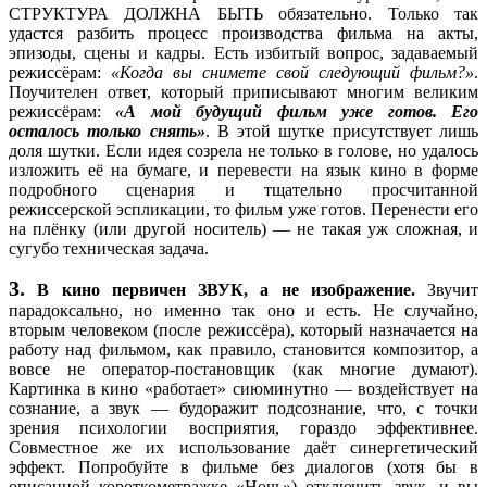
СТРУКТУРА ДОЛЖНА БЫТЬ обязательно. Только так
из первой программы мы узнаем о
удастся разбить процесс производства фильма на акты,
случившемся. Но главное здесь как
эпизоды, сцены и кадры. Есть избитый вопрос, задаваемый
подаётся эта информация, она должна
режиссёрам:
«Когда вы снимете свой следующий фильм?»
.
давить на героя и его совесть. Тут я
Поучителен ответ, который приписывают многим великим
предлагаю сделать акцент на названии
режиссёрам:
«А мой будущий фильм уже готов. Его
фильма. Изначально появится короткое
Сначала чел
осталось только снять»
. В этой шутке присутствует лишь
название, которое будет дополняется
просыпается
доля шутки. Если идея созрела не только в голове, но удалось
дополнительными словами, пока не
и видит
изложить её на бумаге, и перевести на язык кино в форме
разрастается до огромного обвиняющего
трейлер
1.
подробного сценария и тщательно просчитанной
предложения (конкретного я не придумал,
фильма (там
режиссерской эспликации, то фильм уже готов. Перенести его
но например сначала будет название
где он душит
на плёнку (или другой носитель) — не такая уж сложная, и
«любовь» и разрастается оно до «любовь,
подушкой
сугубо техническая задача.
которая была у этого никчемного бешеного
девушку).
ублюдка, похеревшего ее к чертям собачьим
3.
своими нездоровыми наклонностями. Да да
В кино первичен ЗВУК, а не изображение.
Звучит
я к тебе обращаюсь, ты хоть понимаешь что
парадоксально, но именно так оно и есть. Не случайно,
ты натворил? Да ты просто не заслуживает
вторым человеком (после режиссёра), который назначается на
жить…» ) ну и тут герой страдает, крутится
работу над фильмом, как правило, становится композитор, а
и переключает.
вовсе не оператор-постановщик (как многие думают).
Следующая реклама «нормальности», то
Картинка в кино «работает» сиюминутно — воздействует на
есть герой гуляет с девушкой и закадровый
сознание, а звук — будоражит подсознание, что, с точки
На
голос рассказывает «У них все хорошо, они
зрения психологии восприятия, гораздо эффективнее.
следующем
любят и поддерживают друг друга в
Совместное же их использование даёт синергетический
канале он
отношениях, они собираются пожениться и
эффект. Попробуйте в фильме без диалогов (хотя бы в
2.
встречает
провести жизнь в счастье, это все потому
описанной короткометражке «Ночь») отключить звук, и вы