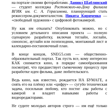
на портале своими фотоработами.
Даниил Шаблинский
— студент колледжа
Ростовского-на-Дону филиала
ВГИК им. С. А. Герасимова
, планирующий стать
режиссером-документалистом.
Никита Кириченко
—
«свободный художник» с цифровой фотокамерой.
Ну как им отказать? Опубликовать можно, но с
условием детального описания проекта — полную
сценарную разработку, включая теглайн, логлайн,
синопсис, аутлайн или поэпизодник, монтажный лист и
календарно-постановочный план.
В конце концов, SNEG5.com — общественно-
образовательный портал. Так пусть все, кому интересно
КАК снимается кино, в порядке самообразования
посмотрят, что предшествует съемочному процессу при
разработке идеи фильма, даже любительского.
Ведь кино, как известно, рождается НА БУМАГЕ, а
снять его на плёнку или «цифру» — сугубо техническая
задача, посильная любому, кто постиг азы работы с
камерой и владеет навыками работы с
видеоредакторами.
Не судите молодых авторов строго — им ещё только