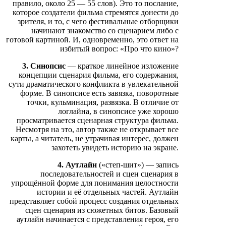
правило, около 25 — 55 слов). Это то послание,
которое создатели фильма стремятся донести до
зрителя, и то, с чего фестивальные отборщики
начинают знакомство со сценарием либо с
готовой картиной. И, одновременно, это ответ на
избитый вопрос: «Про что кино»?
3. Синопсис
— краткое линейное изложение
концепции сценария фильма, его содержания,
сути драматического конфликта в увлекательной
форме. В синопсисе есть завязка, поворотные
точки, кульминация, развязка. В отличие от
логлайна, в синопсисе уже хорошо
просматривается сценарная структура фильма.
Несмотря на это, автор также не открывает все
карты, а читатель, не утрачивая интерес, должен
захотеть увидеть историю на экране.
4. Аутлайн
(«степ-шит») — запись
последовательностей и сцен сценария в
упрощённой форме для понимания целостности
истории и её отдельных частей. Аутлайн
представляет собой процесс создания отдельных
сцен сценария из сюжетных битов. Базовый
аутлайн начинается с представления героя, его