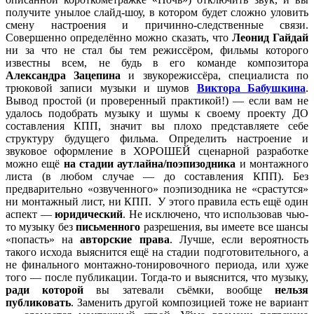
рекламу (там
что она обычная красивая девушка, а он
получите унылое слайд-шоу, в котором будет сложно уловить
где он гуляет
НОРМАЛЬНЫЙ, закажите нормальности
смену настроения и причинно-следственные связи.
с девушкой).
прямо себе на дом прямо сейчас по номеру
Совершенно определённо можно сказать, что
Леонид Гайдай
8950..
ни за что не стал бы тем режиссёром, фильмы которого
известны всем, не будь в его команде композитора
Тут внезапно появляется репортаж. Там все
Александра Зацепина
и звукорежиссёра, специалиста по
просто: человек рассказывает об убийстве, а
Далее следует
трюковой записи музыки и шумов
Виктора Бабушкина
.
потом берет интервью у местного жителя,
репортаж с
Вывод простой (и проверенный практикой!) — если вам не
который в процессе перевоплощается в
3.
места
удалось подобрать музыку и шумы к своему проекту ДО
героя (тоже очень важно, чтобы все это
преступления
составления КПП, значит вы плохо представляете себе
выглядело неряшливо и забавно, именно из
и интервью.
структуру будущего фильма. Определить настроение и
этого и растёт контраст между
звуковое оформление в ХОРОШЕЙ сценарной разработке
программами и комнатой героя).
можно ещё
на стадии аутлайна/поэпизодника
и монтажного
Дальше герой переключает на рекламу
листа (в любом случае — до составления КПП). Без
препарата. Там герой приходит уставший
И напоследок
предварительно «озвученного» поэпизодника не «срастутся»
домой и говорит о желании смерти и
реклама
ни монтажный лист, ни КПП. У этого правила есть ещё один
4.
рассказывает, что все перепробовал, но
препарата
аспект —
юридический
. Не исключено, что использовав чью-
никак не может добиться, тут появляется
смерти.
то музыку без
письменного
разрешения, вы имеете все шансы
доктор с препаратом и говорит,что это
«попасть» на
авторские права
. Лучше, если вероятность
то,что нужно.
такого исхода выяснится ещё на стадии подготовительного, а
Герой
не финального монтажно-тонировочного периода, или хуже
пытается
того — после публикации. Тогда-то и выяснится, что музыку,
выключить
ради которой
вы затевали съёмки, вообще
нельзя
телевизор, но
публиковать
. Заменить другой композицией тоже не вариант
у него ничего
После всех передач появляются помехи и