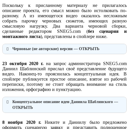
Поскольку к присланному материалу не прилагалось
описание проекта, его смысл можно было истолковать по-
разному. А из имеющегося видео оказалось несложным
собрать парочку черновых сюжетов, имеющих разную
смысловую нагрузку. Два варианта черновой сборки,
сделанные редактором SNEG5.com (
без сценария и
монтажного листа
), представлены в спойлере ниже.
Черновые (не авторские) версии — ОТКРЫТЬ
23 октября 2020 г.
на запрос администратора SNEG5.com
Даниил Шаблинский прислал своё представление будущего
видео. Наконец-то прояснилась концептуальная идея. В
спойлере публикуется простое описание, взятое из рабочей
переписки, поэтому не стоит обращать внимание на стиль
изложения, орфографию и пунктуацию.
Концептуальное описание идеи Даниила Шаблинского —
ОТКРЫТЬ
4.2 Структура поэпизодника
«
8 ноября 2020 г.
Никите и Даниилу было предложено
Сначала чел просыпается и видит трейлер фильма
оформить сценарную заявку и представить полноценное