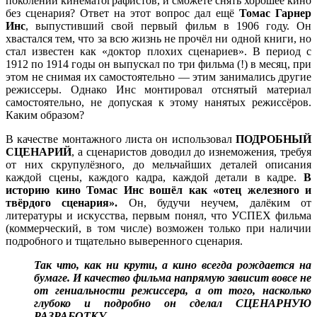
поколений кинематографистов, и сможете снять хорошее кино
без сценария? Ответ на этот вопрос дал ещё
Томас Гарнер
Инс
, выпустивший свой первый фильм в 1906 году. Он
хвастался тем, что за всю жизнь не прочёл ни одной книги, но
стал известен как «доктор плохих сценариев». В период с
1912 по 1914 годы он выпускал по три фильма (!) в месяц, при
этом не снимая их самостоятельно — этим занимались другие
режиссеры. Однако Инс монтировал отснятый материал
самостоятельно, не допуская к этому нанятых режиссёров.
Каким образом?
В качестве монтажного листа он использовал
ПОДРОБНЫЙ
СЦЕНАРИЙ
, а сценаристов доводил до изнеможения, требуя
от них скрупулёзного, до мельчайших деталей описания
каждой сцены, каждого кадра, каждой детали в кадре.
В
историю кино Томас Инс вошёл как «отец железного и
твёрдого сценария».
Он, будучи неучем, далёким от
литературы и искусства, первым понял, что УСПЕХ фильма
(коммерческий, в том числе) возможен только при наличии
подробного и тщательно выверенного сценария.
Так что, как ни крути, а кино всегда рождается на
бумаге. И качество фильма напрямую зависит вовсе не
от гениальности режиссера, а от того, насколько
глубоко и подробно он сделал СЦЕНАРНУЮ
РАЗРАБОТКУ.