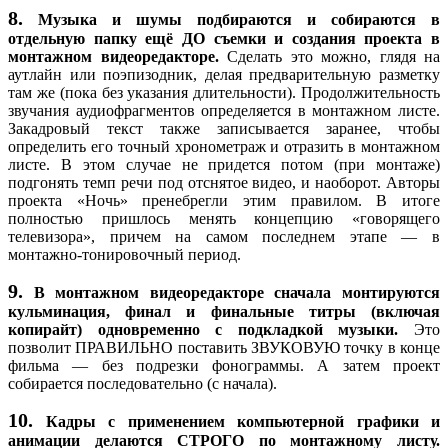
8.
Музыка и шумы подбираются и собираются в
отдельную папку ещё ДО съемки и создания проекта в
монтажном видеоредакторе.
Сделать это можно, глядя на
аутлайн или поэпизодник, делая предварительную разметку
там же (пока без указания длительности). Продолжительность
звучания аудиофрагментов определяется в монтажном листе.
Закадровый текст также записывается заранее, чтобы
определить его точный хронометраж и отразить в монтажном
листе. В этом случае не придется потом (при монтаже)
подгонять темп речи под отснятое видео, и наоборот. Авторы
проекта «Ночь» пренебрегли этим правилом. В итоге
полностью пришлось менять концепцию «говорящего
телевизора», причем на самом последнем этапе — в
монтажно-тонировочный период.
9.
В монтажном видеоредакторе сначала монтируются
кульминация, финал и финальные титры (включая
копирайт) одновременно с подкладкой музыки.
Это
позволит ПРАВИЛЬНО поставить ЗВУКОВУЮ точку в конце
фильма — без подрезки фонограммы. А затем проект
собирается последовательно (с начала).
10.
Кадры с применением компьютерной графики и
анимации делаются СТРОГО по монтажному листу.