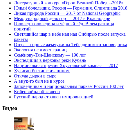
Литературный конкурс «Герои Великой Победы-2018»
Юный болельщик. Россия — Германия. Олимпиада 2018
Дикая природа России — 2017 от National Geographic
Международный день гор — 2017 в Краснодаре
Гололед, гололедица и чёрный лёд. В чем разница
понятий
Светящийся шар в небе над над Сибирью после запуска
ракеты
Озера – горные жемчужины Тебердинского заповедника
Экология не имеет границ
Семёнову-Тян-Шанскому — 190 лет
Экспедиция в верховья реки Кубань
Национальная премия Хрустальный компас — 2017
Хулиган был англичанином
Откуда дырки в сыре
А внук-то был не в курсе
Заповедникам и национальным паркам России 100 лет
Кибервойна объявлена
Русский народ страшен импровизацией
Видео