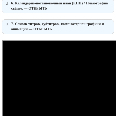
6.
Календарно-постановочный план (КПП) / План-график
съёмок
— ОТКРЫТЬ
7. Список титров, субтитров, компьютерной графики и
анимации
— ОТКРЫТЬ
4.1 Аутлайн
Список титров