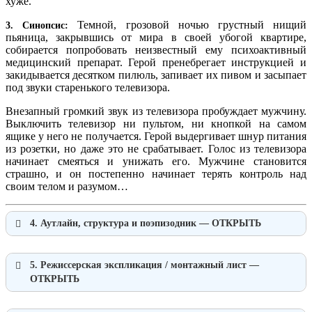
хуже.
Темной, грозовой ночью грустный нищий
3. Синопсис:
пьяница, закрывшись от мира в своей убогой квартире,
собирается попробовать неизвестный ему психоактивный
медицинский препарат. Герой пренебрегает инструкцией и
закидывается десятком пилюль, запивает их пивом и засыпает
под звуки старенького телевизора.
Внезапный громкий звук из телевизора пробуждает мужчину.
Выключить телевизор ни пультом, ни кнопкой на самом
ящике у него не получается. Герой выдергивает шнур питания
из розетки, но даже это не срабатывает. Голос из телевизора
начинает смеяться и унижать его. Мужчине становится
страшно, и он постепенно начинает терять контроль над
своим телом и разумом…
4. Аутлайн, структура и поэпизодник
— ОТКРЫТЬ
5.
Режиссерская экспликация / монтажный лист
—
ОТКРЫТЬ