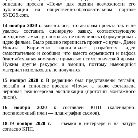
(там где он душит подушкой девушку). На следующем
описание проекта «Ночь» для оценки возможности его
канале он встречает рекламу (там где он гуляет с
публикации на общественно-образовательном портале
девушкой). Далее следует репортаж с места
SNEG5.com.
преступления и интервью. И напоследок реклама
препарата смерти. После всех передач появляются
14 ноября 2020 г.
выяснилось, что авторам проекта так и не
Аутлайн-
помехи и телевизор выключается и через эти же
удалось составить сценарную заявку, соответствующую
поэпизодник на тему: «Темная ночь души»
помехи появляется сам герой, он осознает,что это
исходному замыслу, поскольку не получилось сформулировать
камера в телевизоре, делает движения и отходит за
идею фильма. Было решено переписать проект «с нуля». Далее
телевизор и когда возвращается видит мельком, как
Никита Кириченко «допиливал» разработку идеи
он лежит мёртвый в телевизоре ( тоже в виде помех)
самостоятельно и сообщил, что вместо серьезности и пафоса
, после появляется он, который принимает препарат,
будет абсурдная комедия с примесью психологической драмы.
после чего наступает смерть персонажа.
Нужны другие ракурсы и эмоции, поэтому имеющийся
материал использовать не получится.
Важно, чтобы все телепередачи были максимально
абсурдны, так как это сознание героя, которое
15 ноября 2020 г.
В редакцию был представлены теглайн,
подшучивает над ним самим. Идея строится на
логлайн и синопсис проекта «Ночь», а также составлена
теории, что человек не принимает никаких решений,
черновая режиссерская экспликация (прототип монтажного
а просто наблюдает за последствиями и страдает в
листа).
этой тёмной и страшной комнате и даже решение о
16 ноября 2020 г.
смерти принимает не он. Вот, что должно внушать
составлен КПП (календарно-
постановочный план — план-график съемок).
здесь страх, эта самая мысль.
18-19 ноября 2020 г.
Тогда из первой программы мы узнаем о случившемся.
— съемки в интерьере и на натуре
4.3 Поэпизодник 1
согласно КПП.
Но главное здесь как подаётся эта информация, она
должна давить на героя и его совесть. Тут я