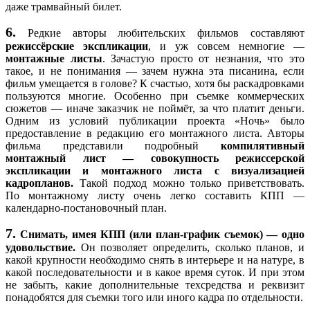
даже трамвайный билет.
6.
Редкие авторы любительских фильмов составляют
режиссёрские экспликации
, и уж совсем немногие —
монтажные листы
. Зачастую просто от незнания, что это
такое, и не понимания — зачем нужна эта писанина, если
фильм умещается в голове? К счастью, хотя бы раскадровками
пользуются многие. Особенно при съемке коммерческих
сюжетов — иначе заказчик не поймёт, за что платит деньги.
Одним из условий публикации проекта «Ночь» было
предоставление в редакцию его монтажного листа. Авторы
фильма представили подробный
компилятивный
монтажный лист — совокупность режиссерской
экспликации и монтажного листа с визуализацией
кадропланов.
Такой подход можно только приветствовать.
По монтажному листу очень легко составить КПП —
календарно-постановочный план.
7.
Снимать, имея КПП (или план-график съемок) — одно
удовольствие.
Он позволяет определить, сколько планов, и
какой крупности необходимо снять в интерьере и на натуре, в
какой последовательности и в какое время суток. И при этом
не забыть, какие дополнительные техсредства и реквизит
понадобятся для съемки того или иного кадра по отдельности.