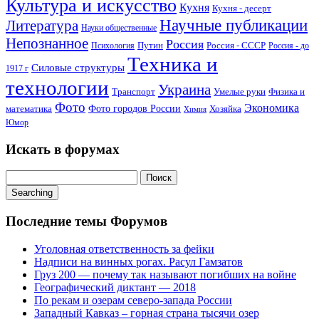
Культура и искусство
Кухня
Кухня - десерт
Научные публикации
Литература
Науки общественные
Непознанное
Россия
Путин
Россия - СССР
Психология
Россия - до
Техника и
Силовые структуры
1917 г
технологии
Украина
Транспорт
Умелые руки
Физика и
Фото
Экономика
математика
Фото городов России
Хозяйка
Химия
Юмор
Искать в форумах
Поиск:
Searching
Последние темы Форумов
Уголовная ответственность за фейки
Надписи на винных рогах. Расул Гамзатов
Груз 200 — почему так называют погибших на войне
Географический диктант — 2018
По рекам и озерам северо-запада России
Западный Кавказ – горная страна тысячи озер