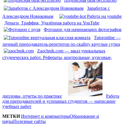
Подписная база бесплатно
Заработок с
Александром Новиковым
Дeньги, Тpaффик, Удaлённaя рaбота на YouTube
Фотошоп для начинающих фотографов
Tutoronline —
личный преподаватель-репетитор по скайпу круглые сутки
Zaochnik.com — заказ уникальных
студенческих работ. Рефераты, контрольные, курсовые,
дипломы, отчеты по практике
Работа
для преподавателей и успешных студентов — написание
учебных работ
МЕТКИ
Интернет и компьютеры
Образование и
наука
Полезные сайты