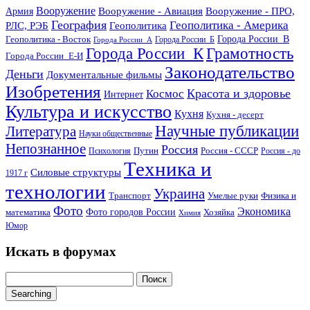
Вооружение
Вооружение - Авиация
Вооружение - ПРО,
Армия
География
Геополитика - Америка
РЛС, РЭБ
Геополитика
Геополитика - Восток
Города России_В
Города России_Б
Города России_А
Города России_К
Грамотность
Города России_Е-И
Законодательство
Деньги
Документальные фильмы
Изобретения
Красота и здоровье
Космос
Интернет
Культура и искусство
Кухня
Кухня - десерт
Научные публикации
Литература
Науки общественные
Непознанное
Россия
Путин
Россия - СССР
Психология
Россия - до
Техника и
Силовые структуры
1917 г
технологии
Украина
Транспорт
Умелые руки
Физика и
Фото
Экономика
математика
Фото городов России
Хозяйка
Химия
Юмор
Искать в форумах
Searching