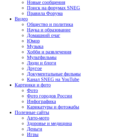
Новые сообщения
Поиск на форумах SNEG
Правила Форума
Видео
Общество и политика
Наука и образование
Домашний очаг
Юмор
Музыка
Хобби и развлечения
Мультфильмы
Люди и блоги
Другое
Документальные фильмы
Канал SNEG на YouTube
Картинки и фото
Фото
Фото городов России
Инфографика
Карикатуры и фотожабы
Полезные сайты
Авто-мото
Здоровье и медицина
Деньги
Игры