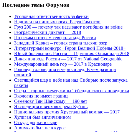
Последние темы Форумов
Уголовная ответственность за фейки
Надписи на винных рогах. Расул Гамзатов
Груз 200 — почему так называют погибших на войне
Географический диктант — 2018
По рекам и озерам северо-запада России
Западный Кавказ – горная страна тысячи озер
Литературный конкурс «Герои Великой Победы-2018»
Юный болельщик. Россия — Германия. Олимпиада 2018
Дикая природа России — 2017 от National Geographic
Международный день гор — 2017 в Краснодаре
Гололед, гололедица и чёрный лёд. В чем разница
понятий
Светящийся шар в небе над над Сибирью после запуска
ракеты
Озера – горные жемчужины Тебердинского заповедника
Экология не имеет границ
Семёнову-Тян-Шанскому — 190 лет
Экспедиция в верховья реки Кубань
Национальная премия Хрустальный компас — 2017
Хулиган был англичанином
Откуда дырки в сыре
А внук-то был не в курсе