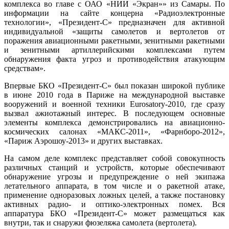
комплекса во главе с ОАО «НИИ «Экран»» из Самары. По
информации на сайте концерна «Радиоэлектронные
технологии», «Президент-С» предназначен для активной
индивидуальной «защиты самолетов и вертолетов от
поражения авиационными ракетными, зенитными ракетными
и зенитными артиллерийскими комплексами путем
обнаружения факта угроз и противодействия атакующим
средствам».
Впервые БКО «Президент-С» был показан широкой публике
в июне 2010 года в Париже на международной выставке
вооружений и военной техники Eurosatory-2010, где сразу
вызвал ажиотажный интерес. В последующем основные
элементы комплекса демонстрировались на авиационно-
космических салонах «МАКС-2011», «Фарнборо-2012»,
«Париж Аэрошоу-2013» и других выставках.
На самом деле комплекс представляет собой совокупность
различных станций и устройств, которые обеспечивают
обнаружение угрозы и предупреждение о ней экипажа
летательного аппарата, в том числе и о ракетной атаке,
применение одноразовых ложных целей, а также постановку
активных радио- и оптико-электронных помех. Вся
аппаратура БКО «Президент-С» может размещаться как
внутри, так и снаружи фюзеляжа самолета (вертолета).