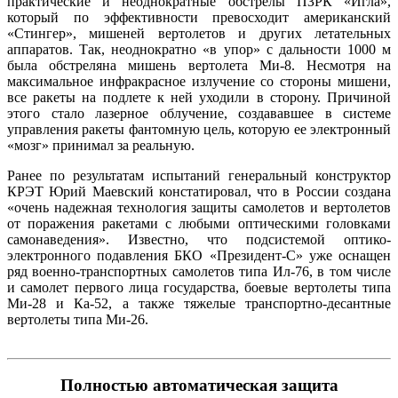
практические и неоднократные обстрелы ПЗРК «Игла»,
который по эффективности превосходит американский
«Стингер», мишеней вертолетов и других летательных
аппаратов. Так, неоднократно «в упор» с дальности 1000 м
была обстреляна мишень вертолета Ми-8. Несмотря на
максимальное инфракрасное излучение со стороны мишени,
все ракеты на подлете к ней уходили в сторону. Причиной
этого стало лазерное облучение, создававшее в системе
управления ракеты фантомную цель, которую ее электронный
«мозг» принимал за реальную.
Ранее по результатам испытаний генеральный конструктор
КРЭТ Юрий Маевский констатировал, что в России создана
«очень надежная технология защиты самолетов и вертолетов
от поражения ракетами с любыми оптическими головками
самонаведения». Известно, что подсистемой оптико-
электронного подавления БКО «Президент-С» уже оснащен
ряд военно-транспортных самолетов типа Ил-76, в том числе
и самолет первого лица государства, боевые вертолеты типа
Ми-28 и Ка-52, а также тяжелые транспортно-десантные
вертолеты типа Ми-26.
Полностью автоматическая защита