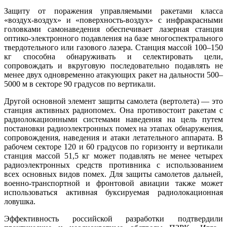
Защиту от поражения управляемыми ракетами класса
«воздух-воздух» и «поверхность-воздух» с инфракрасными
головками самонаведения обеспечивает лазерная станция
оптико-электронного подавления на базе многоспектрального
твердотельного или газового лазера. Станция массой 100–150
кг способна обнаруживать и селектировать цели,
сопровождать и вкруговую последовательно подавлять не
менее двух одновременно атакующих ракет на дальности 500–
5000 м в секторе 90 градусов по вертикали.
Другой основной элемент защиты самолета (вертолета) — это
станция активных радиопомех. Она противостоит ракетам с
радиолокационными системами наведения на цель путем
постановки радиоэлектронных помех на этапах обнаружения,
сопровождения, наведения и атаки летательного аппарата. В
рабочем секторе 120 и 60 градусов по горизонту и вертикали
станция массой 51,5 кг может подавлять не менее четырех
радиоэлектронных средств противника с использованием
всех основных видов помех. Для защиты самолетов дальней,
военно-транспортной и фронтовой авиации также может
использоваться активная буксируемая радиолокационная
ловушка.
Эффективность российской разработки подтвердили