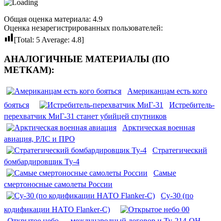
Общая оценка материала: 4.9
Оценка незарегистрированных пользователей:
[Total:
5
Average:
4.8
]
АНАЛОГИЧНЫЕ МАТЕРИАЛЫ (ПО
МЕТКАМ):
Американцам есть кого
бояться
Истребитель-
перехватчик МиГ-31 станет убийцей спутников
Арктическая военная
авиация, РЛС и ПРО
Стратегический
бомбардировщик Ту-4
Самые
смертоносные самолеты России
Су-30 (по
кодификации НАТО Flanker-C)
Открытое небо — международный договор и Ту-214-ОН