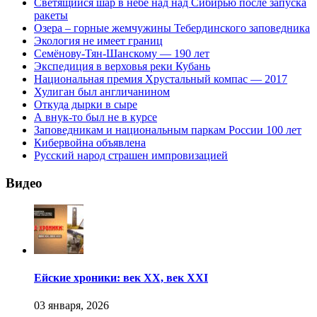
Светящийся шар в небе над над Сибирью после запуска
ракеты
Озера – горные жемчужины Тебердинского заповедника
Экология не имеет границ
Семёнову-Тян-Шанскому — 190 лет
Экспедиция в верховья реки Кубань
Национальная премия Хрустальный компас — 2017
Хулиган был англичанином
Откуда дырки в сыре
А внук-то был не в курсе
Заповедникам и национальным паркам России 100 лет
Кибервойна объявлена
Русский народ страшен импровизацией
Видео
Ейские хроники: век XX, век XXI