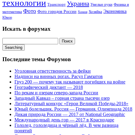
технологии
Украина
Транспорт
Умелые руки
Физика и
Фото
Экономика
математика
Фото городов России
Хозяйка
Химия
Юмор
Искать в форумах
Поиск:
Searching
Последние темы Форумов
Уголовная ответственность за фейки
Надписи на винных рогах. Расул Гамзатов
Груз 200 — почему так называют погибших на войне
Географический диктант — 2018
По рекам и озерам северо-запада России
Западный Кавказ – горная страна тысячи озер
Литературный конкурс «Герои Великой Победы-2018»
Юный болельщик. Россия — Германия. Олимпиада 2018
Дикая природа России — 2017 от National Geographic
Международный день гор — 2017 в Краснодаре
Гололед, гололедица и чёрный лёд. В чем разница
понятий