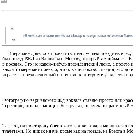
«Я поднялся в вагон поезда на Москву и замер: этого не может быть
Вчера мне довелось прокатиться на лучшем поезде из всех,
был поезд РЖД из Варшавы в Москву, который я «поймал» в Бре
в поездах. Это не какой-нибудь президентский люкс, а прост
какой-то мере мне повезло, что в купе я оказался один, это до
играет — поезд отличный и почитав в интернете узнал, что по
Фотографию варшавского ж.д вокзала ставлю просто для крас
Тересполь, что на границе с Беларусью, пересек пограничный м
Так вот, идя в сторону брестского ж.д вокзала, я морщился от
туалетами. Но никак иначе, кроме как на поезде, из Бреста в 