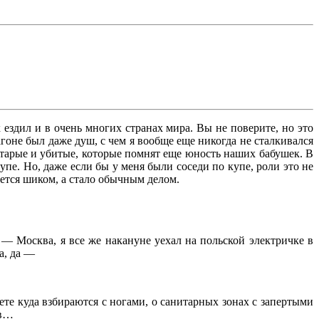
 ездил и в очень многих странах мира. Вы не поверите, но это
гоне был даже душ, с чем я вообще еще никогда не сталкивался
старые и убитые, которые помнят еще юность наших бабушек. В
купе. Но, даже если бы у меня были соседи по купе, роли это не
ается шиком, а стало обычным делом.
— Москва, я все же накануне уехал на польской электричке в
а, да —
лете куда взбираются с ногами, о санитарных зонах с запертыми
ов…