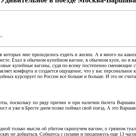
!»
 в которых мне приходилось ездить в жизни. А я много на каких
сте. Ехал в обычном купейном вагоне, в обычном купе, но в ва
о новые купейные вагоны, судя по всему постепенно сменяющие 
бавляет комфорта и создается ощущение, что у вас персональное 
добных курсирует по России все больше и больше. И это не счит
оты, поскольку по ряду причин и при наличии билета Варшава 
ост и уже в Бресте днем позже поймал свой поезд. А это Варшав
 одной только мысли об убитом скрипучем вагоне, о грязном туа
Москву не добраться. Собирусь с силами и продержусь еще 13 час