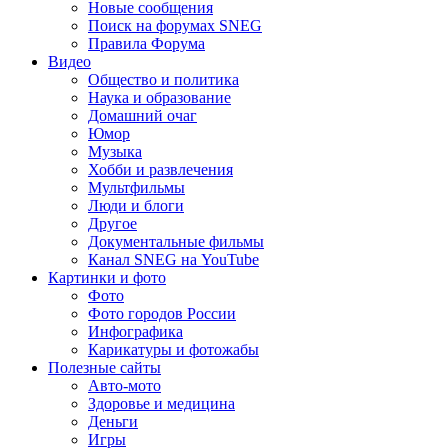
Новые сообщения
Поиск на форумах SNEG
Правила Форума
Видео
Общество и политика
Наука и образование
Домашний очаг
Юмор
Музыка
Хобби и развлечения
Мультфильмы
Люди и блоги
Другое
Документальные фильмы
Канал SNEG на YouTube
Картинки и фото
Фото
Фото городов России
Инфографика
Карикатуры и фотожабы
Полезные сайты
Авто-мото
Здоровье и медицина
Деньги
Игры