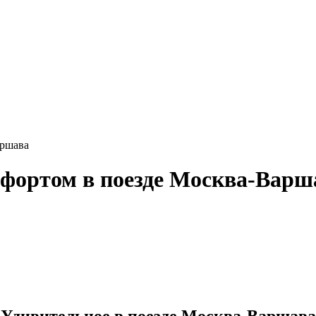
аршава
мфортом в поезде Москва-Варш
Удивительное в поезде Москва-Варшава