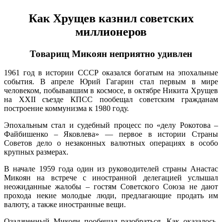
Как Хрущев казнил советских
миллионеров
Товарищ Микоян неприятно удивлен
1961 год в истории СССР оказался богатым на эпохальные
события. В апреле Юрий Гагарин стал первым в мире
человеком, побывавшим в космосе, в октябре Никита Хрущев
на XXII съезде КПСС пообещал советским гражданам
построение коммунизма к 1980 году.
Эпохальным стал и судебный процесс по «делу Рокотова –
Файбишенко – Яковлева» — первое в истории Страны
Советов дело о незаконных валютных операциях в особо
крупных размерах.
В начале 1959 года один из руководителей страны Анастас
Микоян на встрече с иностранной делегацией услышал
неожиданные жалобы – гостям Советского Союза не дают
прохода некие молодые люди, предлагающие продать им
валюту, а также иностранные вещи.
Озадаченный Микоян пообещал разобраться. Как оказалось,