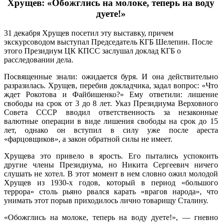
Хрущев: «Обожглись на молоке, теперь на воду
дуете!»
31 декабря Хрущев посетил эту выставку, причем
экскурсоводом выступал Председатель КГБ Шелепин. После
этого Президиум ЦК КПСС заслушал доклад КГБ о
расследовании дела.
Посвященные знали: ожидается буря. И она действительно
разразилась. Хрущев, перебив докладчика, задал вопрос: «Что
ждет Рокотова и Файбишенко?» Ему ответили: лишение
свободы на срок от 3 до 8 лет. Указ Президиума Верховного
Совета СССР вводил ответственность за незаконные
валютные операции в виде лишения свободы на срок до 15
лет, однако он вступил в силу уже после ареста
«фарцовщиков», а закон обратной силы не имеет.
Хрущева это привело в ярость. Его пытались успокоить
другие члены Президиума, но Никита Сергеевич ничего
слушать не хотел. В этот момент в нем словно ожил молодой
Хрущев из 1930-х годов, который в период «большого
террора» столь рьяно рвался карать «врагов народа», что
унимать этот порыв приходилось лично товарищу Сталину.
«Обожглись на молоке, теперь на воду дуете!», — гневно