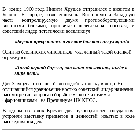
В конце 1960 года Никита Хрущев отправился с визитом в
Берлин. В городе, разделенном на Восточную и Западную
часть, контролируемую двумя противоборствующими
военными блоками, процветала нелегальная торговля, и
советский лидер патетически воскликнул:
«Берлин превратился в грязное болото спекуляции!»
Один из берлинских чиновников, уязвленный такой оценкой,
огрызнулся:
«Такой черной биржи, как ваша московская, нигде в
мире нет!»
Для Хрущева эти слова были подобны плевку в лицо. Не
отличавшийся уравновешенностью советский лидер назначил
рассмотрение вопроса о борьбе с «валютчиками» и
«фарцовщиками» на Президиуме ЦК КПСС.
В одном из залов Кремля для руководителей государства
устроили выставку предметов и ценностей, изъятых в ходе
расследования дела.