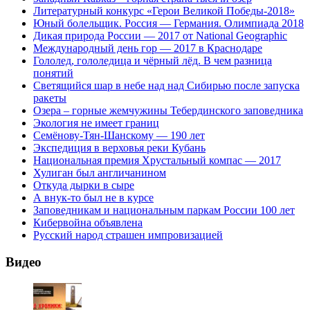
Литературный конкурс «Герои Великой Победы-2018»
Юный болельщик. Россия — Германия. Олимпиада 2018
Дикая природа России — 2017 от National Geographic
Международный день гор — 2017 в Краснодаре
Гололед, гололедица и чёрный лёд. В чем разница
понятий
Светящийся шар в небе над над Сибирью после запуска
ракеты
Озера – горные жемчужины Тебердинского заповедника
Экология не имеет границ
Семёнову-Тян-Шанскому — 190 лет
Экспедиция в верховья реки Кубань
Национальная премия Хрустальный компас — 2017
Хулиган был англичанином
Откуда дырки в сыре
А внук-то был не в курсе
Заповедникам и национальным паркам России 100 лет
Кибервойна объявлена
Русский народ страшен импровизацией
Видео