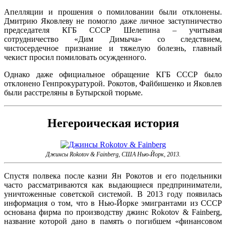
Апелляции и прошения о помиловании были отклонены.
Дмитрию Яковлеву не помогло даже личное заступничество
председателя КГБ СССР Шелепина – учитывая
сотрудничество «Дим Димыча» со следствием,
чистосердечное признание и тяжелую болезнь, главный
чекист просил помиловать осужденного.
Однако даже официальное обращение КГБ СССР было
отклонено Генпрокуратурой. Рокотов, Файбишенко и Яковлев
были расстреляны в Бутырской тюрьме.
Негероическая история
Джинсы Rokotov & Fainberg, США Нью-Йорк, 2013.
Спустя полвека после казни Ян Рокотов и его подельники
часто рассматриваются как выдающиеся предприниматели,
уничтоженные советской системой. В 2013 году появилась
информация о том, что в Нью-Йорке эмигрантами из СССР
основана фирма по производству джинс Rokotov & Fainberg,
название которой дано в память о погибшем «финансовом