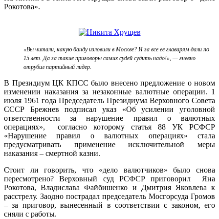
Рокотова».
«Вы читали, какую банду изловили в Москве? И за все ее главарям дали по
15 лет. Да за такие приговоры самих судей судить надо!», — гневно
отрубил партийный лидер.
В Президиум ЦК КПСС было внесено предложение о новом
изменении наказания за незаконные валютные операции. 1
июля 1961 года Председатель Президиума Верховного Совета
СССР Брежнев подписал указ «Об усилении уголовной
ответственности за нарушение правил о валютных
операциях», согласно которому статья 88 УК РСФСР
«Нарушение правил о валютных операциях» стала
предусматривать применение исключительной меры
наказания – смертной казни.
Стоит ли говорить, что «дело валютчиков» было снова
пересмотрено? Верховный суд РСФСР приговорил Яна
Рокотова, Владислава Файбишенко и Дмитрия Яковлева к
расстрелу. Заодно пострадал председатель Мосгорсуда Громов
– за приговор, вынесенный в соответствии с законом, его
сняли с работы.