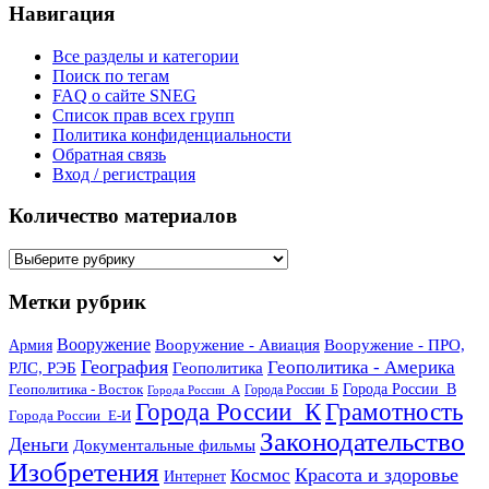
Навигация
Все разделы и категории
Поиск по тегам
FAQ о сайте SNEG
Список прав всех групп
Политика конфиденциальности
Обратная связь
Вход / регистрация
Количество материалов
Количество
материалов
Метки рубрик
Вооружение
Вооружение - Авиация
Вооружение - ПРО,
Армия
География
Геополитика - Америка
РЛС, РЭБ
Геополитика
Геополитика - Восток
Города России_В
Города России_Б
Города России_А
Города России_К
Грамотность
Города России_Е-И
Законодательство
Деньги
Документальные фильмы
Изобретения
Красота и здоровье
Космос
Интернет