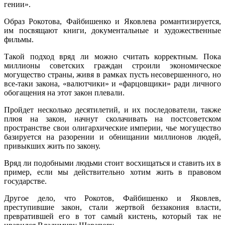
гении».
Образ Рокотова, Файбишенко и Яковлева романтизируется,
им посвящают книги, документальные и художественные
фильмы.
Такой подход вряд ли можно считать корректным. Пока
миллионы советских граждан строили экономическое
могущество страны, живя в рамках пусть несовершенного, но
все-таки закона, «валютчики» и «фарцовщики» ради личного
обогащения на этот закон плевали.
Пройдет несколько десятилетий, и их последователи, также
плюя на закон, начнут сколачивать на постсоветском
пространстве свои олигархические империи, чье могущество
базируется на разорении и обнищании миллионов людей,
привыкших жить по закону.
Вряд ли подобными людьми стоит восхищаться и ставить их в
пример, если мы действительно хотим жить в правовом
государстве.
Другое дело, что Рокотов, Файбишенко и Яковлев,
преступившие закон, стали жертвой беззакония власти,
превратившей его в тот самый кистень, который так не