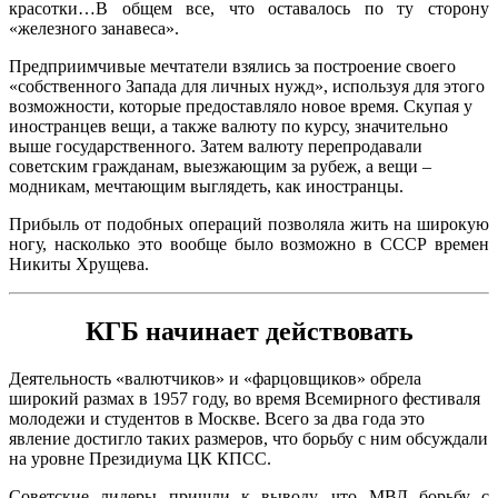
красотки…В общем все, что оставалось по ту сторону
«железного занавеса».
Предприимчивые мечтатели взялись за построение своего
«собственного Запада для личных нужд», используя для этого
возможности, которые предоставляло новое время. Скупая у
иностранцев вещи, а также валюту по курсу, значительно
выше государственного. Затем валюту перепродавали
советским гражданам, выезжающим за рубеж, а вещи –
модникам, мечтающим выглядеть, как иностранцы.
Прибыль от подобных операций позволяла жить на широкую
ногу, насколько это вообще было возможно в СССР времен
Никиты Хрущева.
КГБ начинает действовать
Деятельность «валютчиков» и «фарцовщиков» обрела
широкий размах в 1957 году, во время Всемирного фестиваля
молодежи и студентов в Москве. Всего за два года это
явление достигло таких размеров, что борьбу с ним обсуждали
на уровне Президиума ЦК КПСС.
Советские лидеры пришли к выводу, что МВД борьбу с