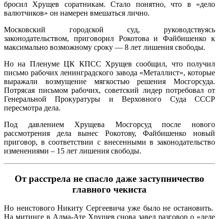
бросил Хрущев соратникам. Стало понятно, что в «дело
валютчиков» он намерен вмешаться лично.
Московский городской суд, руководствуясь
законодательством, приговорил Рокотова и Файбишенко к
максимально возможному сроку — 8 лет лишения свободы.
Но на Пленуме ЦК КПСС Хрущев сообщил, что получил
письмо рабочих ленинградского завода «Металлист», которые
выражали возмущение мягкостью решения Мосгорсуда.
Потрясая письмом рабочих, советский лидер потребовал от
Генеральной Прокуратуры и Верховного Суда СССР
пересмотра дела.
Под давлением Хрущева Мосгорсуд после нового
рассмотрения дела вынес Рокотову, Файбишенко новый
приговор, в соответствии с внесенными в законодательство
изменениями – 15 лет лишения свободы.
От расстрела не спасло даже заступничество
главного чекиста
Но неистового Никиту Сергеевича уже было не остановить.
На митинге в Алма-Ате Хрущев снова завел разговор о «деле