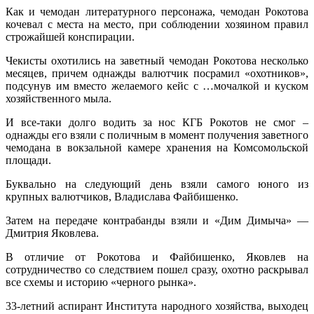
Как и чемодан литературного персонажа, чемодан Рокотова
кочевал с места на место, при соблюдении хозяином правил
строжайшей конспирации.
Чекисты охотились на заветный чемодан Рокотова несколько
месяцев, причем однажды валютчик посрамил «охотников»,
подсунув им вместо желаемого кейс с …мочалкой и куском
хозяйственного мыла.
И все-таки долго водить за нос КГБ Рокотов не смог –
однажды его взяли с поличным в момент получения заветного
чемодана в вокзальной камере хранения на Комсомольской
площади.
Буквально на следующий день взяли самого юного из
крупных валютчиков, Владислава Файбишенко.
Затем на передаче контрабанды взяли и «Дим Димыча» —
Дмитрия Яковлева.
В отличие от Рокотова и Файбишенко, Яковлев на
сотрудничество со следствием пошел сразу, охотно раскрывал
все схемы и историю «черного рынка».
33-летний аспирант Института народного хозяйства, выходец