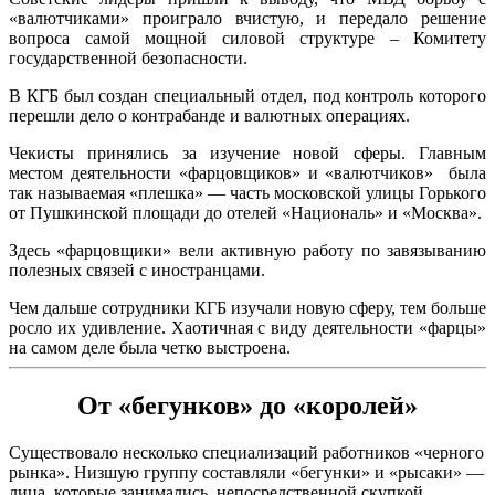
«валютчиками» проиграло вчистую, и передало решение
вопроса самой мощной силовой структуре – Комитету
государственной безопасности.
В КГБ был создан специальный отдел, под контроль которого
перешли дело о контрабанде и валютных операциях.
Чекисты принялись за изучение новой сферы. Главным
местом деятельности «фарцовщиков» и «валютчиков» была
так называемая «плешка» — часть московской улицы Горького
от Пушкинской площади до отелей «Националь» и «Москва».
Здесь «фарцовщики» вели активную работу по завязыванию
полезных связей с иностранцами.
Чем дальше сотрудники КГБ изучали новую сферу, тем больше
росло их удивление. Хаотичная с виду деятельности «фарцы»
на самом деле была четко выстроена.
От «бегунков» до «королей»
Существовало несколько специализаций работников «черного
рынка». Низшую группу составляли «бегунки» и «рысаки» —
лица, которые занимались непосредственной скупкой