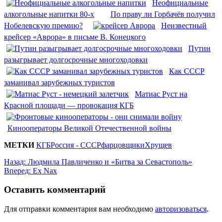
Неофициальные
алкогольные напитки 80-х
По праву ли Горбачёв получил
Нобелевскую премию?
Неизвестный
крейсер «Аврора» в письме В. Конецкого
Путин
разыгрывает долгосрочные многоходовки
Как СССР
заманивал зарубежных туристов
Матиас Руст на
Красной площади — провокация КГБ
Кинооператоры Великой Отечественной войны
МЕТКИ
КГБ
Россия - СССР
фарцовщики
Хрущев
Назад:
Людмила Павличенко и «Битва за Севастополь»
Вперед:
Ex Nax
Оставить комментарий
Для отправки комментария вам необходимо
авторизоваться
.