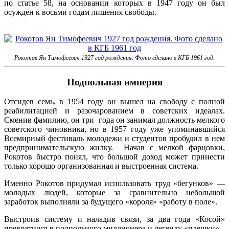
по статье 58, на основании которых в 1947 году он был
осужден к восьми годам лишения свободы.
Рокотов Ян Тимофеевич 1927 год рождения. Фото сделано в КГБ 1961 год.
Подпольная империя
Отсидев семь, в 1954 году он вышел на свободу с полной
реабилитацией и разочарованием в советских идеалах.
Сменив фамилию, он три года он занимал должность мелкого
советского чиновника, но в 1957 году уже упоминавшийся
Всемирный фестиваль молодежи и студентов пробудил в нем
предпринимательскую жилку. Начав с мелкой фарцовки,
Рокотов быстро понял, что большой доход может принести
только хорошо организованная и выстроенная система.
Именно Рокотов придумал использовать труд «бегунков» —
молодых людей, которые за сравнительно небольшой
заработок выполняли за будущего «короля» «работу в поле».
Выстроив систему и наладив связи, за два года «Косой»
превратился в подпольного миллионера и легенду «плешки».