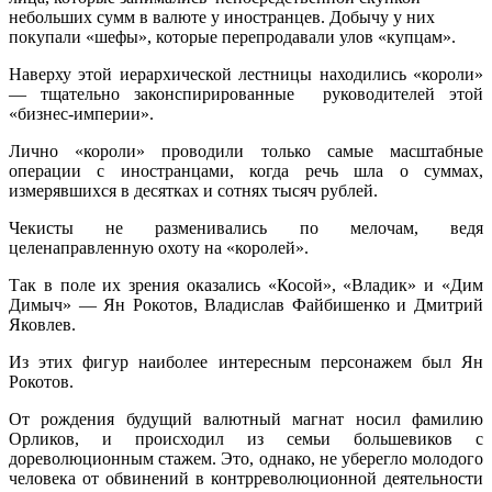
небольших сумм в валюте у иностранцев. Добычу у них
покупали «шефы», которые перепродавали улов «купцам».
Наверху этой иерархической лестницы находились «короли»
— тщательно законспирированные руководителей этой
«бизнес-империи».
Лично «короли» проводили только самые масштабные
операции с иностранцами, когда речь шла о суммах,
измерявшихся в десятках и сотнях тысяч рублей.
Чекисты не разменивались по мелочам, ведя
целенаправленную охоту на «королей».
Так в поле их зрения оказались «Косой», «Владик» и «Дим
Димыч» — Ян Рокотов, Владислав Файбишенко и Дмитрий
Яковлев.
Из этих фигур наиболее интересным персонажем был Ян
Рокотов.
От рождения будущий валютный магнат носил фамилию
Орликов, и происходил из семьи большевиков с
дореволюционным стажем. Это, однако, не уберегло молодого
человека от обвинений в контрреволюционной деятельности