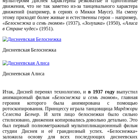
мультгероям Диснея характерны резковатые и однотипные
движения, что не так заметно из-за танцевального характера
движений (например, в сериях о Микки Маусе). На смену
этому приходят более живые и естественны герои – например,
«Белоснежка и семь гномов»
(1937),
«Золушка»
(1950),
«Алиса
в Стране чудес»
(1951).
Диснеевская Белоснежка
Диснеевская Алиса
Итак, Дисней перенял технологию, и
в 1937 году
выпустил
анимационый фильм
«Белоснежка и семь гномов»
, главная
героиня которого была анимирована с помощью
ротоскопирования. Принцессу играла танцовщица
Марджори
Селеста Белчер
. И хотя лицо белоснежки было сильно
стилизовано, движения копировались довольно детально. Это
был первый полнометражный мультипликационнный фильм
студии Диснея и её грандиозный успех. «Белоснежка»
заложила основу для всех последующих диснеевских