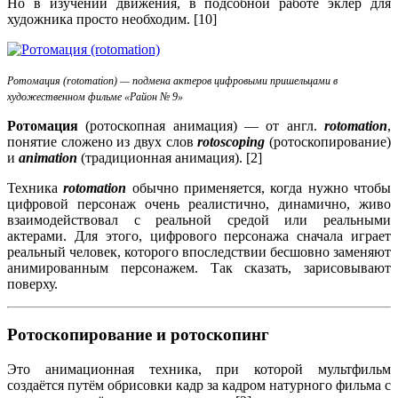
Но в изучении движения, в подсобной работе эклер для
художника просто необходим. [10]
Ротомация (rotomation) — подмена актеров цифровыми пришельцами в
художественном фильме «Район № 9»
Ротомация
(ротоскопная анимация) — от англ.
rotomation
,
понятие сложено из двух слов
rotoscoping
(ротоскопирование)
и
animation
(традиционная анимация). [2]
Техника
rotomation
обычно применяется, когда нужно чтобы
цифровой персонаж очень реалистично, динамично, живо
взаимодействовал с реальной средой или реальными
актерами. Для этого, цифрового персонажа сначала играет
реальный человек, которого впоследствии бесшовно заменяют
анимированным персонажем. Так сказать, зарисовывают
поверху.
Ротоскопирование и ротоскопинг
Это анимационная техника, при которой мультфильм
создаётся путём обрисовки кадр за кадром натурного фильма с