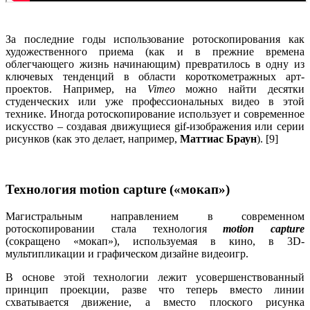
За последние годы использование ротоскопирования как
художественного приема (как и в прежние времена
облегчающего жизнь начинающим) превратилось в одну из
ключевых тенденций в области короткометражных арт-
проектов. Например, на
Vimeo
можно найти десятки
студенческих или уже профессиональных видео в этой
технике. Иногда ротоскопирование использует и современное
искусство – создавая движущиеся gif-изображения или серии
рисунков (как это делает, например,
Маттиас Браун
). [9]
Технология motion capture («мокап»)
Магистральным направлением в современном
ротоскопировании стала технология
motion capture
(сокращено «мокап»), используемая в кино, в 3D-
мультипликации и графическом дизайне видеоигр.
В основе этой технологии лежит усовершенствованный
принцип проекции, разве что теперь вместо линии
схватывается движение, а вместо плоского рисунка