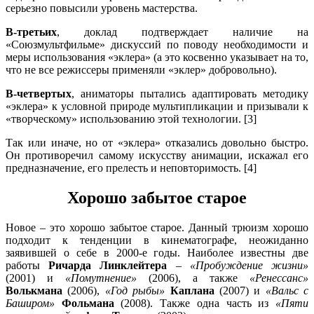
серьезно повысили уровень мастерства.
В-третьих
, доклад подтверждает наличие на
«Союзмультфильме» дискуссий по поводу необходимости и
меры использования «эклера» (а это косвенно указывает на то,
что не все режиссеры применяли «эклер» добровольно).
В-четвертых
, аниматоры пытались адаптировать методику
«эклера» к условной природе мультипликации и призывали к
«творческому» использованию этой технологии. [3]
Так или иначе, но от «эклера» отказались довольно быстро.
Он противоречил самому искусству анимации, искажал его
предназначение, его прелесть и неповторимость. [4]
Хорошо забытое старое
Новое – это хорошо забытое старое. Данный трюизм хорошо
подходит к тенденции в кинематографе, неожиданно
заявившей о себе в 2000-е годы. Наиболее известны две
работы
Ричарда Линклейтера
–
«Пробуждение жизни»
(2001) и
«Помутнение»
(2006), а также
«Ренессанс»
Волькмана
(2006),
«Год рыбы»
Каплана
(2007) и
«Вальс с
Баширом»
Фольмана
(2008). Также одна часть из
«Пяти