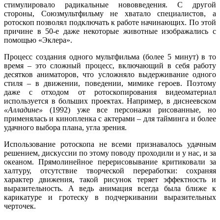
стимулировало радикальные нововведения. С другой
стороны, Союзмультфильму не хватало специалистов, а
ротоскоп позволял подключать к работе начинающих. По этой
причине в 50-е даже некоторые животные изображались с
помощью «Эклера».
Процесс создания одного мультфильма (более 5 минут) в то
время – это сложный процесс, включающий в себя работу
десятков аниматоров, что усложняло выдерживание одного
стиля – в движении, поведении, мимике героев. Поэтому
даже с отходом от ротоскопирования видеоматериал
используется в больших проектах. Например, в диснеевском
«Алладине»
(1992) уже все персонажи рисованные, но
применялась и кинопленка с актерами – для тайминга и более
удачного выбора плана, угла зрения.
Использование ротоскопа не всеми признавалось удачным
решением, дискуссии по этому поводу проходили и у нас, и за
океаном. Прямолинейное перерисовывание критиковали за
халтуру, отсутствие творческой переработки: сохраняя
характер движения, такой рисунок теряет эффектность и
выразительность. А ведь анимация всегда была ближе к
карикатуре и гротеску в подчеркивании выразительных
черточек.