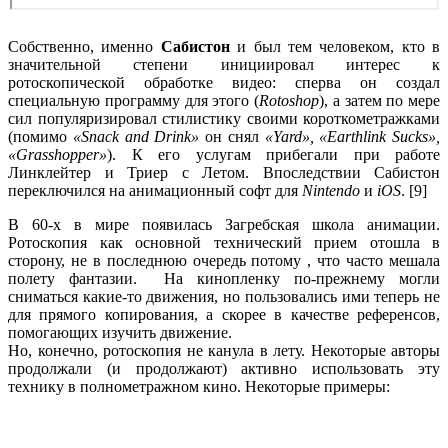
Собственно, именно
Сабистон
и был тем человеком, кто в
значительной степени инициировал интерес к
ротоскопической обработке видео: сперва он создал
специальную программу для этого (
Rotoshop
), а затем по мере
сил популяризировал стилистику своими короткометражками
(помимо
«Snack and Drink»
он снял
«Yard», «Earthlink Sucks»,
«Grasshopper»
). К его услугам прибегали при работе
Линклейтер и Триер с Летом. Впоследствии Сабистон
переключился на анимационный софт для
Nintendo
и
iOS
. [9]
В 60-х в мире появилась Загребская школа анимации.
Ротоскопия как основной технический прием отошла в
сторону, не в последнюю очередь потому , что часто мешала
полету фантазии. На кинопленку по-прежнему могли
сниматься какие-то движения, но пользовались ими теперь не
для прямого копирования, а скорее в качестве референсов,
помогающих изучить движение.
Но, конечно, ротоскопия не канула в лету. Некоторые авторы
продолжали (и продолжают) активно использовать эту
технику в полнометражном кино. Некоторые примеры: