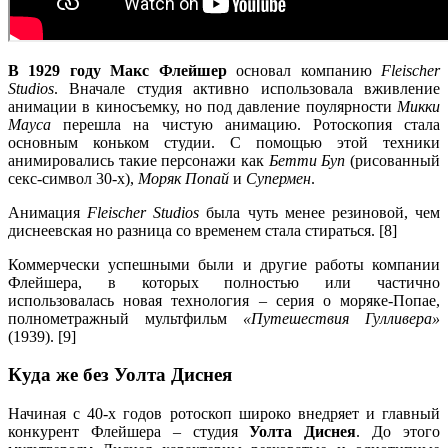
В 1929 году
Макс Флейшер
основал компанию
Fleischer
Studios
. Вначале студия активно использовала вживление
анимации в киносъемку, но под давление поулярности
Микки
Мауса
перешла на чистую анимацию. Ротоскопия стала
основным коньком студии. С помощью этой техники
анимировались такие персонажи как
Бетти Буп
(рисованный
секс-символ 30-х),
Моряк Попай
и
Супермен
.
Анимация
Fleischer Studios
была чуть менее резиновой, чем
диснеевская но разница со временем стала стираться. [8]
Коммерчески успешными были и другие работы компании
Флейшера, в которых полностью или частично
использовалась новая технология – серия о моряке-Попае,
полнометражный мультфильм
«Путешествия Гулливера»
(1939). [9]
Куда же без Уолта Диснея
Начиная с 40-х годов ротоскоп широко внедряет и главный
конкурент Флейшера – студия
Уолта Диснея
. До этого