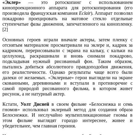
«Эклер»
— это ротоскопинг с использованием
кинопроекционного аппарата для ротоскопирования (его
производила французская компания
Eclair
). Аппарат позволял
покадрово проецировать на матовое стекло отдельные
ступенчатые фазы движения, запечатленного на кинопленку.
[2]
Основных героев играли вначале актеры, затем пленку с
отснятым материалом просматривали на эклере и, кадрик за
кадриком, перерисовывали с экрана на кальку, с кальки на
целлулоид, раскрашивали и вновь снимали покадрово,
подкладывая нужный рисованный фон. Таким образом,
пытались добиться абсолютного правдоподобия движения,
его реалистичности. Однако результаты чаще всего были
далеки от желаемых. «Эклерные» герои выглядели на экране
скованными, деревянными и вступали в противоречие с
самой природой рисованного фильма, в котором живет
рисунок, а не натурный актер.
Кстати,
Уолт Дисней
в своем фильме «Белоснежка и семь
гномов» использовал эклерный метод для создания образа
Белоснежки. И неслучайно мультипликационные гномы в
этом фильме выглядят гораздо интереснее, живее и
убедительнее, чем главная героиня.