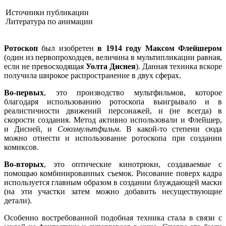
Источники публикации
Литература по анимации
Ротоскоп
был изобретен
в 1914 году Максом Флейшером
(один из первопроходцев, величина в мультипликации равная,
если не превосходящая
Уолта Диснея
). Данная техника вскоре
получила широкое распространение в двух сферах.
Во-первых
, это производство мультфильмов, которое
благодаря использованию ротоскопа выигрывало и в
реалистичности движений персонажей, и (не всегда) в
скорости создания. Метод активно использовали и Флейшер,
и Дисней, и
Союзмультфильм
. В какой-то степени сюда
можно отнести и использование ротоскопа при создании
комиксов.
Во-вторых
, это оптические кинотрюки, создаваемые с
помощью комбинированных съемок. Рисование поверх кадра
используется главным образом в создании блуждающей маски
(на эти участки затем можно добавить несуществующие
детали).
Особенно востребованной подобная техника стала в связи с