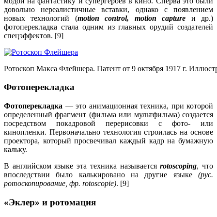
модой на фантастику и супергероев в кино. Сперва это были
довольно нереалистичные вставки, однако с появлением
новых технологий (
motion control, motion capture
и др.)
фотоперекладка стала одним из главных орудий создателей
спецэффектов. [9]
Ротоскоп Макса Флейшера. Патент от 9 октября 1917 г. Иллю
Фотоперекладка
Фотоперекладка
— это анимационная техника, при которой
определенный фрагмент (фильма или мультфильма) создается
посредством покадровой перерисовки с фото- или
кинопленки. Первоначально технология строилась на основе
проектора, который просвечивал каждый кадр на бумажную
кальку.
В английском языке эта техника называется
rotoscoping
, что
впоследствии было калькировано на другие языке
(рус.
ротоскопирование, фр. rotoscopie)
. [9]
«Эклер» и ротомация