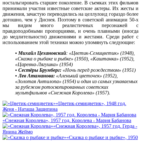
ностальгировать старшее поколение. В съемках этих фильмов
принимали участия известные советские актеры. Их жесты и
движения, зачастую переводились на целлулоид гораздо более
дотошно, чем у Диснея. Поэтому в советской анимации 50-х
мы видим много реалистичных персонажей с
правдоподобными пропорциями, и очень плавными (иногда
до медлительности) движениями и жестами. Среди работ с
использованием этой техники можно упомянуть следующие:
• Михайл Цехановский
: «Цветик-Семицветик» (1948),
«Сказка о рыбаке и рыбке» (1950), «Каштанка» (1952),
«Царевна-Лягушка» (1954)
• Сестёры Брумберг:
«Ночь перед рождеством» (1951)
• Лев Атаманова:
«Аленький цветочек» (1952),
«Золотая Антилопа» (1954) и один из самых узнаваемых
за рубежом ротоскопированных советских
мультфильмов «Снежная Королева» (1957).
«Цветик-cемицветик», 1948 год.
Женя - Наташа Защипина
«Снежная Королева», 1957 год. Королева - Мария Бабанова
«Снежная Королева», 1957 год. Герда -
Янина Жеймо
«Сказка о рыбаке и рыбке», 1950