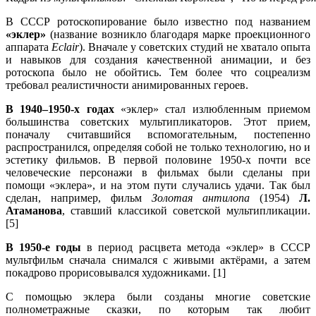
В СССР ротоскопирование было известно под названием
«эклер»
(название возникло благодаря марке проекционного
аппарата
Eclair
). Вначале у советских студий не хватало опыта
и навыков для создания качественной анимации, и без
ротоскопа было не обойтись. Тем более что соцреализм
требовал реалистичности анимированных героев.
В 1940–1950-х годах
«эклер» стал излюбленным приемом
большинства советских мультипликаторов. Этот прием,
поначалу считавшийся вспомогательным, постепенно
распространился, определяя собой не только технологию, но и
эстетику фильмов. В первой половине 1950-х почти все
человеческие персонажи в фильмах были сделаны при
помощи «эклера», и на этом пути случались удачи. Так был
сделан, например, фильм
Золотая антилопа
(1954)
Л.
Атаманова
, ставший классикой советской мультипликации.
[5]
В 1950-е годы
в период расцвета метода «эклер» в СССР
мультфильм сначала снимался с живыми актёрами, а затем
покадрово прорисовывался художниками. [1]
С помощью эклера были созданы многие советские
полнометражные сказки, по которым так любит