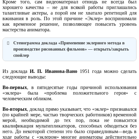
Кроме того, сам видеоматериал отнюдь не всегда был
хорошего качества – не для всякой работы приглашались
талантливые актеры, а порой им не хватало репетиций для
вживания в роль. По этой причине «Эклер» воспринимали
как временное решение, позволяющее повысить уровень
мастерства аниматора.
Стенограмма доклада «Применение эклерного метода в
производстве рисованных фильмов» — открыть/закрыть
спойлер
Из доклада
И. П. Иванова-Вано
1951 года можно сделать
следующие выводы:
Во-первых
, в пятидесятые годы причиной использования
«эклера» была «проблема положительного героя» с
человеческим обликом.
Во-вторых
, доклад прямо указывает, что «эклер» признавался
(по крайней мере, частью творческих работников) временной
мерой, необходимой до тех пор, пока не повысится
квалификация мультипликаторов, способных обходиться без
него. До некоторой степени это было справедливым—ведь в
ходе работы с «эклером» многие аниматоры действительно