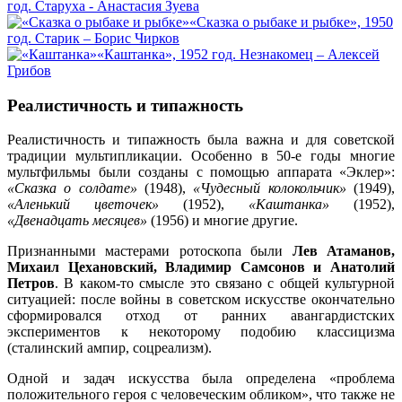
год. Старуха - Анастасия Зуева
«Сказка о рыбаке и рыбке», 1950
год. Старик – Борис Чирков
«Каштанка», 1952 год. Незнакомец – Алексей
Грибов
Реалистичность и типажность
Реалистичность и типажность была важна и для советской
традиции мультипликации. Особенно в 50-е годы многие
мультфильмы были созданы с помощью аппарата «Эклер»:
«Сказка о солдате»
(1948),
«Чудесный колокольчик»
(1949),
«Аленький цветочек»
(1952),
«Каштанка»
(1952),
«Двенадцать месяцев»
(1956) и многие другие.
Признанными мастерами ротоскопа были
Лев Атаманов,
Михаил Цехановский, Владимир Самсонов и Анатолий
Петров
. В каком-то смысле это связано с общей культурной
ситуацией: после войны в советском искусстве окончательно
сформировался отход от ранних авангардистских
экспериментов к некоторому подобию классицизма
(сталинский ампир, соцреализм).
Одной и задач искусства была определена «проблема
положительного героя с человеческим обликом», что также не