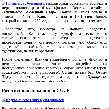
Благодаря ротомации родился и
первый полнометражный мультфильм на Востоке – китайская
«Принцесса Железный Веер»
. Почти не имея опыта в
анимации,
братья Вань
выпустили
в 1941 году
фильм,
который создавали 237 художников на протяжении трех лет.
Любопытно, что, несмотря на попытку подражать
диснеевской «Белоснежке», у мультфильма есть много
специфических черт – например, очень тщательная
проработка фона и статических деталей (что объясняется
традицией китайской живописи, которая влияла на
художников, нанятых братьями).
После оккупации Шанхая мультфильм попал в Японию и
неожиданно оказал значительное воздействие на
последующее поколение японских художников (аниматоров,
создателей комиксов и видеоигр). Одним из них был
Осаму
Тэдзука
, известный создатель манга, автор
«Принцессы-
рыцаря»
,
«Метрополиса»
,
«Астро Боя»
.
Ротоскопная анимация в СССР
Кадры из мультфильмов: «Снежная Королева», «Ночь перед ро