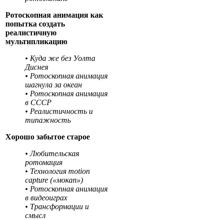
Ротоскопная анимация как
попытка создать
реалистичную
мультипликацию
• Куда же без Уолта
Диснея
• Ротоскопная анимация
шагнула за океан
• Ротоскопная анимация
в СССР
• Реалистичность и
типажность
Хорошо забытое старое
• Любительская
ротомация
• Технология motion
capture («мокап»)
• Ротоскопная анимация
в видеоиграх
• Трансформации и
смысл