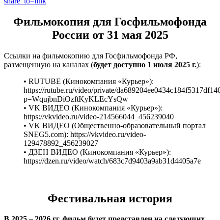
share_to=link
Фильмокопия для Госфильмофонда
России от 31 мая 2025
Ссылки на фильмокопию для Госфильмофонда РФ,
размещенную на каналах (
будет доступно 1 июля 2025 г.
):
• RUTUBE (Кинокомпания «Курьер»):
https://rutube.ru/video/private/da689204ee0434c184f5317df14
p=WqujbnDiOzftKyKLEcYsQw
• VK ВИДЕО (Кинокомпания «Курьер»):
https://vkvideo.ru/video-214566044_456239040
• VK ВИДЕО (Общественно-образовательный портал
SNEG5.com): https://vkvideo.ru/video-
129478892_456239027
• ДЗЕН ВИДЕО (Кинокомпания «Курьер»):
https://dzen.ru/video/watch/683c7d9403a9ab31d4405a7e
Фестивальная история
В 2025 – 2026 гг. фильм будет представлен на следующих