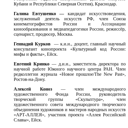
Кубани и Республики Северная Осетия), Краснодар.
Галина Евтушенко —
кандидат искусствоведения,
заслуженный деятель искусств РФ, член Союза
кинематографистов России и Ассоциации
кинообразования и медиапедагогики России, режиссёр,
сценарист, продюсер, Москва.
Геннадий Курков
— к.и.н., доцент, главный научный
консультант кинопроекта «Культурный код России:
мифы и факты», Ейск.
Евгений Кринко
— д.и.н., заместитель директора по
научной работе Южного научного центра РАН. Член
редколлегии журнала «Новое прошлое/The New Past»,
Ростов-на-Дону.
Алексей Коноз
— член международного
художественного Фонда России, руководитель
творческой группы «Скульптура», член
художественного совета международного творческого
объединения художников и мастеров народных искусств
«АРТ-АЛЛЕЯ», участник проекта «Аллея Российской
Славы», Ейск.