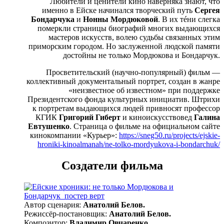
Любители и ценители кино наверняка знают, что
именно в Ейске начинался творческий путь
Сергея
Бондарчука
и
Нонны Мордюковой
. В их тéни слегка
померкли страницы биографий многих выдающихся
мастеров искусств, волею судьбы связанных этим
приморским городом. Но заслуженной людской памяти
достойны не только Мордюкова и Бондарчук.
Просветительский (научно-популярный) фильм —
коллективный документальный портрет, создан в жанре
«неизвестное об известном» при поддержке
Президентского фонда культурных инициатив. Штрихи
к портретам выдающихся людей привносят профессор
КГИК
Григорий Гиберт
и киноискусствовед
Галина
Евтушенко
. Страница о фильме на официальном сайте
кинокомпании «Курьер»:
https://sneg50.ru/projects/ejskie-
hroniki-kinoalmanah/ne-tolko-mordyukova-i-bondarchuk/
Создатели фильма
Автор сценария:
Анатолий Белов.
Режиссёр-постановщик:
Анатолий Белов.
Композитор:
Владимир Овчаренко.