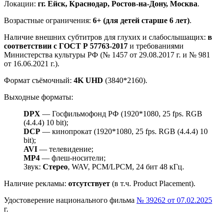
Локации:
гг. Ейск, Краснодар, Ростов-на-Дону, Москва
.
Возрастные ограничения:
6+ (для детей старше 6 лет)
.
Наличие внешних субтитров для глухих и слабослышащих:
в
соответствии с ГОСТ Р 57763-2017
и требованиями
Министерства культуры РФ (№ 1457 от 29.08.2017 г. и № 981
от 16.06.2021 г.).
Формат съёмочный:
4K UHD
(3840*2160).
Выходные форматы:
DPX
— Госфильмофонд РФ (1920*1080, 25 fps. RGB
(4.4.4) 10 bit);
DCP
— кинопрокат (1920*1080, 25 fps. RGB (4.4.4) 10
bit);
AVI
— телевидение;
MP4
— флеш-носители;
Звук:
Стерео
, WAV, PCM/LPCM, 24 бит 48 кГц.
Наличие рекламы:
отсутствует
(в т.ч. Product Placement).
Удостоверение национального фильма
№ 39262 от 07.02.2025
г.