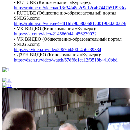
• RUTUBE (Кинокомпания «Курьер»):
https://rutube.ru/video/ac18c34fa8d2c9e12cab7447b51f933c/
• RUTUBE (Общественно-образовательный портал
SNEG5.com):
https://rutube.ru/video/e4e4f1fd79b58b0b81cd019f3d2f0329/
• VK ВИДЕО (Кинокомпания «Курьер»):
https://vk.com/video-214566044_456239032
• VK ВИДЕО (Общественно-образовательный портал
SNEG5.com):
https://vkvideo.ru/video296764400_456239334
• ДЗЕН ВИДЕО (Кинокомпания «Курьер»):
https://dzen.ru/video/watch/67df6e1ca12f3518b4410bbd