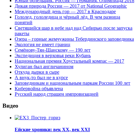
Юный болельщик. Россия — Германия. Олимпиада 2018
Дикая природа России — 2017 от National Geographic
Международный день гор — 2017 в Краснодаре
Гололед, гололедица и чёрный лёд. В чем разница
понятий
Светящийся шар в небе над над Сибирью после запуска
ракеты
Озера – горные жемчужины Тебердинского заповедника
Экология не имеет границ
Семёнову-Тян-Шанскому — 190 лет
Экспедиция в верховья реки Кубань
Национальная премия Хрустальный компас — 2017
Хулиган был англичанином
Откуда дырки в сыре
А внук-то был не в курсе
Заповедникам и национальным паркам России 100 лет
Кибервойна объявлена
Русский народ страшен импровизацией
Видео
Ейские хроники: век XX, век XXI