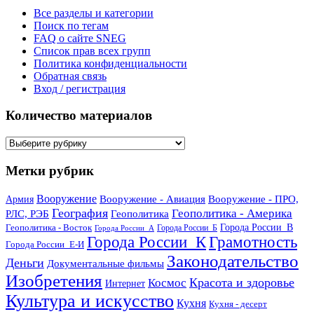
Все разделы и категории
Поиск по тегам
FAQ о сайте SNEG
Список прав всех групп
Политика конфиденциальности
Обратная связь
Вход / регистрация
Количество материалов
Количество
материалов
Метки рубрик
Вооружение
Вооружение - Авиация
Вооружение - ПРО,
Армия
География
Геополитика - Америка
РЛС, РЭБ
Геополитика
Геополитика - Восток
Города России_В
Города России_Б
Города России_А
Города России_К
Грамотность
Города России_Е-И
Законодательство
Деньги
Документальные фильмы
Изобретения
Красота и здоровье
Космос
Интернет
Культура и искусство
Кухня
Кухня - десерт