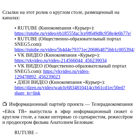
Ссылки на этот ролик о круглом столе, размещенный на
каналах:
• RUTUBE (Кинокомпания «Курьер»):
https://rutube.ru/video/eb18555fac3ce9f649d8c958e4e6b77e/
• RUTUBE (Общественно-образовательный портал
SNEG5.com):
https://rutube.ru/video/5b4d4e79371ec206864875bb1c005394/
• VK ВИДЕО (Кинокомпания «Курьер»):
https://vkvideo.ru/video-214566044_456239034
• VK ВИДЕО (Общественно-образовательный портал
SNEG5.com):
https://vkvideo.ru/video-
129478892_456239023
• ДЗЕН ВИДЕО (Кинокомпания «Курьер»):
https://dzen.ru/video/watch/6834810414ccb61cd1ec50ed?
share_to=link
📺 Информационный партнёр проекта — Телерадиокомпания
«Ейск ТВ» выпустила в эфир информационный сюжет о
круглом столе, а также интервью со сценаристом, режиссёром
и продюсером фильма Анатолием Беловым:
RUTUBE –