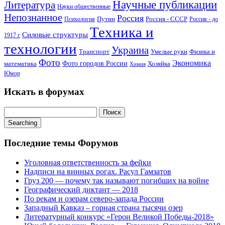
Научные публикации
Литература
Науки общественные
Непознанное
Россия
Путин
Россия - СССР
Психология
Россия - до
Техника и
Силовые структуры
1917 г
технологии
Украина
Транспорт
Умелые руки
Физика и
Фото
Экономика
математика
Фото городов России
Хозяйка
Химия
Юмор
Искать в форумах
Поиск:
Searching
Последние темы Форумов
Уголовная ответственность за фейки
Надписи на винных рогах. Расул Гамзатов
Груз 200 — почему так называют погибших на войне
Географический диктант — 2018
По рекам и озерам северо-запада России
Западный Кавказ – горная страна тысячи озер
Литературный конкурс «Герои Великой Победы-2018»