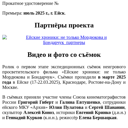
Прокатное удостоверение №
Премьера:
июль 2025 г., г. Ейск
.
Партнёры проекта
Видео и фото со съёмок
Ролик о первом этапе экспедиционных съёмок неигрового
просветительского фильма «Ейские хроники: не только
Мордюкова и Бондарчук». Съёмки проходили
в марте 2025
года
в Ейске (17-22.03.2025), Краснодаре, Ростове-на-Дону и
Москве.
В съёмках приняли участие члены Союза кинематографистов
России
Григорий Гиберт
и
Галина Евтушенко
, сотрудники
ейского МКУ «Архив»
Юлия Пулатова
и
Сергей Шананин
,
скульптор
Алексей Коноз
, историки
Евгений Кринко
(д.и.н.)
и
Геннадий Курков
(к.и.н.), режиссёр
Елена Бершацкая
.