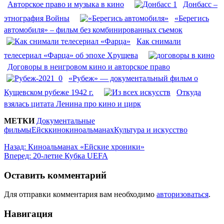
Авторское право и музыка в кино
Донбасс –
этнография Войны
«Берегись
автомобиля» – фильм без комбинированных съемок
Как снимали
телесериал «Фарца» об эпохе Хрущева
Договоры в неигровом кино и авторское право
«Рубеж» — документальный фильм о
Кущевском рубеже 1942 г.
Откуда
взялась цитата Ленина про кино и цирк
МЕТКИ
Документальные
фильмы
Ейск
кино
киноальманах
Культура и искусство
Назад:
Киноальманах «Ейские хроники»
Вперед:
20-летие Кубка UEFA
Оставить комментарий
Для отправки комментария вам необходимо
авторизоваться
.
Навигация