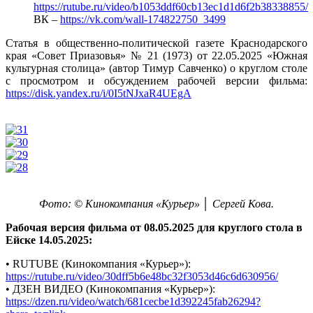
https://rutube.ru/video/b1053ddf60cb13ec1d1d6f2b38338855/
ВК –
https://vk.com/wall-174822750_3499
Статья в общественно-политической газете Краснодарского
края «Совет Приазовья» № 21 (1973) от 22.05.2025 «Южная
культурная столица» (автор Тимур Савченко) о круглом столе
с просмотром и обсуждением рабочей версии фильма:
https://disk.yandex.ru/i/0I5tNJxaR4UEgA
Фото: © Кинокомпания «Курьер» │ Сергей Кова.
Рабочая версия фильма от 08.05.2025 для круглого стола в
Ейске 14.05.2025:
• RUTUBE (Кинокомпания «Курьер»):
https://rutube.ru/video/30dff5b6e48bc32f3053d46c6d630956/
• ДЗЕН ВИДЕО (Кинокомпания «Курьер»):
https://dzen.ru/video/watch/681cecbe1d392245fab26294?