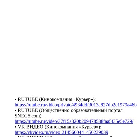
• RUTUBE (Кинокомпания «Курьер»):
https://rutube.ru/video/private/4934ddf3013a827db2e1979a46
• RUTUBE (Общественно-образовательный портал
SNEG5.com):
https://rutube.ru/video/37f15a320b209478538faa5f35e5e729/
• VK ВИДЕО (Кинокомпания «Курьер»):
https://vkvideo.ru/video-214566044_456239039