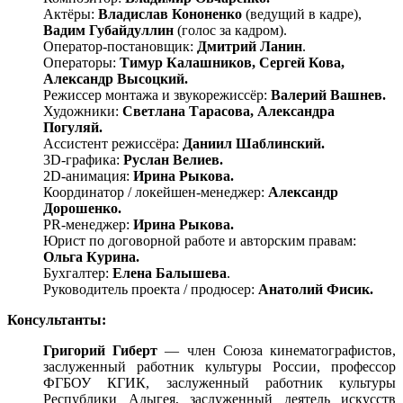
Актёры:
Владислав Кононенко
(ведущий в кадре),
Вадим Губайдуллин
(голос за кадром).
Оператор-постановщик:
Дмитрий Ланин
.
Операторы:
Тимур Калашников, Сергей Кова,
Александр Высоцкий.
Режиссер монтажа и звукорежиссёр:
Валерий Вашнев.
Художники:
Светлана Тарасова, Александра
Погуляй.
Ассистент режиссёра:
Даниил Шаблинский.
3D-графика:
Руслан Велиев.
2D-анимация:
Ирина Рыкова.
Координатор / локейшен-менеджер:
Александр
Дорошенко.
PR-менеджер:
Ирина Рыкова.
Юрист по договорной работе и авторским правам:
Ольга Курина.
Бухгалтер:
Елена Балышева
.
Руководитель проекта / продюсер:
Анатолий Фисик.
Консультанты:
Григорий Гиберт
— член Союза кинематографистов,
заслуженный работник культуры России, профессор
ФГБОУ КГИК, заслуженный работник культуры
Республики Адыгея, заслуженный деятель искусств