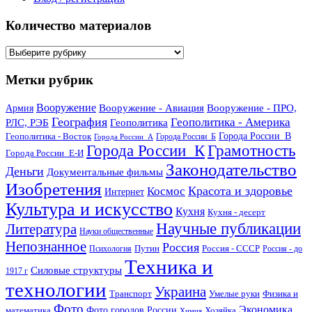
Количество материалов
Количество
материалов
Метки рубрик
Вооружение
Вооружение - Авиация
Вооружение - ПРО,
Армия
География
Геополитика - Америка
РЛС, РЭБ
Геополитика
Геополитика - Восток
Города России_В
Города России_Б
Города России_А
Города России_К
Грамотность
Города России_Е-И
Законодательство
Деньги
Документальные фильмы
Изобретения
Красота и здоровье
Космос
Интернет
Культура и искусство
Кухня
Кухня - десерт
Научные публикации
Литература
Науки общественные
Непознанное
Россия
Путин
Россия - СССР
Психология
Россия - до
Техника и
Силовые структуры
1917 г
технологии
Украина
Транспорт
Умелые руки
Физика и
Фото
Экономика
математика
Фото городов России
Хозяйка
Химия