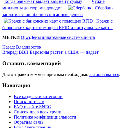
Когда банкомат выдает вам не ту сумму
Чужие
миллионы до тюрьмы доведут
Сбербанк
заплатил за ошибочно списанные деньги
Кражи с
банковских карт с помощью RFID и виртуальные карты
МЕТКИ
Qiwi
Деньги
платежные системы
почта
Назад:
Владивосток
Вперед:
ВВП Еврозоны растет, а США — падает
Оставить комментарий
Для отправки комментария вам необходимо
авторизоваться
.
Навигация
Все разделы и категории
Поиск по тегам
FAQ о сайте SNEG
Список прав всех групп
Политика конфиденциальности
Обратная связь
Вход / регистрация