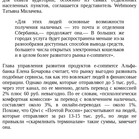
населенных пунктов, соглашается представитель Webmoney
Татьяна Милачева.
«Для этих людей основные возможности
получения наличных — это почта и отделения
Сбербанка,— продолжает она.— В больших же
городах услуга будет распространена меньше из-за
разнообразия доступных способов вывода средств,
большего числа открытых электронных кошельков
и в целом более развитого рынка e-commerce».
Глава управления развития продуктов e-commerce Альфа-
банка Елена Бочарова считает, что рынку выгодно развивать
подобные сервисы, так как это вовлекает людей в финансовые
операции. Однако людям, которые отправляют до 5 тыс. руб.,
через этот канал, по ее мнению, делать перевод с комиссией
2% плюс 60 руб. невыгодно. По ее словам, «психологически
комфортная комиссия» за перевод с вовлечением наличных,
составляет около 3%, в онлайн-переводах — около 1%.
Похоже, что Qiwi с «Почтой России» рассчитывают на людей,
которые отправляют за раз 13-15 тыс. руб., но люди не
привыкли «скармливать терминалам» такие суммы, замечает
она.