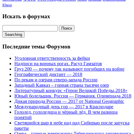
Юмор
Искать в форумах
Поиск:
Searching
Последние темы Форумов
Уголовная ответственность за фейки
Надписи на винных рогах. Расул Гамзатов
Груз 200 — почему так называют погибших на войне
Географический диктант — 2018
По рекам и озерам северо-запада России
Западный Кавказ – горная страна тысячи озер
Литературный конкурс «Герои Великой Победы-2018»
Юный болельщик. Россия — Германия. Олимпиада 2018
Дикая природа России — 2017 от National Geographic
Международный день гор — 2017 в Краснодаре
Гололед, гололедица и чёрный лёд. В чем разница
понятий
Светящийся шар в небе над над Сибирью после запуска
ракеты
Озера – горные жемчужины Тебердинского заповедника