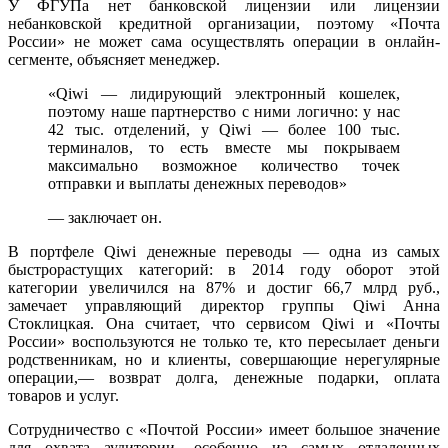
У ФГУПа нет банковской лицензии или лицензии
небанковской кредитной организации, поэтому «Почта
России» не может сама осуществлять операции в онлайн-
сегменте, объясняет менеджер.
«Qiwi — лидирующий электронный кошелек,
поэтому наше партнерство с ними логично: у нас
42 тыс. отделений, у Qiwi — более 100 тыс.
терминалов, то есть вместе мы покрываем
максимально возможное количество точек
отправки и выплаты денежных переводов»
— заключает он.
В портфеле Qiwi денежные переводы — одна из самых
быстрорастущих категорий: в 2014 году оборот этой
категории увеличился на 87% и достиг 66,7 млрд руб.,
замечает управляющий директор группы Qiwi Анна
Стоклицкая. Она считает, что сервисом Qiwi и «Почты
России» воспользуются не только те, кто пересылает деньги
родственникам, но и клиенты, совершающие нерегулярные
операции,— возврат долга, денежные подарки, оплата
товаров и услуг.
Сотрудничество с «Почтой России» имеет большое значение
для охвата аудитории, особенно из самых отдаленных