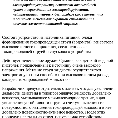
и может быть использовано для вывода из строя
электрорадиоустройств, остановки автомобилей
путем повреждения их электрооборудования,
нейтрализации уличных беспорядков как в толпе, так
и одиночек, в системах охранной сигнализации в
качестве элемента активной защиты».
Состоит устройство из источника питания, блока
формирования токопроводящей струи (водомета), генератора
высоковольтного напряжения, соединенного с
токопроводящей струей и спускового устройства
Действует нелетальное оружие Сумина, как детский водяной
пистолет, подключенный к источнику очень высокого
напряжения. Метание струи жидкости осуществляется
электроимпульсным способом при высоковольтном разряде в
камере с токопроводящей жидкостью.
Разработчик предусмотрительно отмечает, что для увеличения
дальности действия в токопроводящую жидкость добавлено
вещество, уменьшающее межмолекулярное трение, а для
увеличения устойчивости струи за счет уменьшения сил
поверхностного натяжения токопроводящей жидкости в нее
добавлено поверхностно-активное вещество. После этих
процедур нелетальная струя, испускаемая устройством,