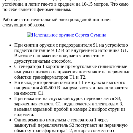
устойчива и летит где-то в среднем на 10-15 метров. Что само
по себе является феноменальным.
Работает этот нелетальный электроводяной пистолет
следующим образом.
При снятии оружия с предохранителя S1 на устройство
подается питание 9-12 В от внутреннего источника G1.
Высокое напряжение получается известным
двухступенчатым способом.
С генератора 1 короткие прямоугольные сильноточные
импульсы низкого напряжения поступают на первичные
обмотки трансформаторов Т1 и Т2.
На выходе вторичной обмотки Т1 импульсы высокого
напряжения 400-500 В выпрямляются и накапливаются
на емкости С1.
При нажатии на спусковой курок переключается S3,
заряженная емкость С1 подключается к электродам 3,
вызывая взрывной пробой в камере 2 выброс струи из
водомета.
Одновременно импульсы с генератора 1 через
замкнутый переключатель S2 поступают на первичную
обмотку трансформатора Т2, которая совместно с