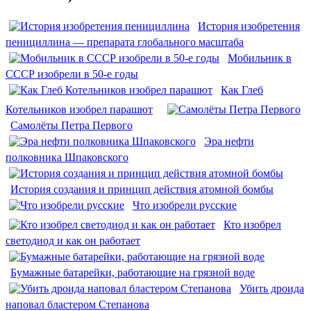
История изобретения
пенициллина — препарата глобального масштаба
Мобильник в
СССР изобрели в 50-е годы
Как Глеб
Котельников изобрел парашют
Самолёты Петра Первого
Эра нефти
полковника Шпаковского
История создания и принцип действия атомной бомбы
Что изобрели русские
Кто изобрел
светодиод и как он работает
Бумажные батарейки, работающие на грязной воде
Убить дроида
наповал бластером Степанова