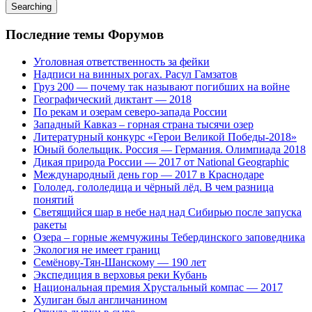
Searching
Последние темы Форумов
Уголовная ответственность за фейки
Надписи на винных рогах. Расул Гамзатов
Груз 200 — почему так называют погибших на войне
Географический диктант — 2018
По рекам и озерам северо-запада России
Западный Кавказ – горная страна тысячи озер
Литературный конкурс «Герои Великой Победы-2018»
Юный болельщик. Россия — Германия. Олимпиада 2018
Дикая природа России — 2017 от National Geographic
Международный день гор — 2017 в Краснодаре
Гололед, гололедица и чёрный лёд. В чем разница
понятий
Светящийся шар в небе над над Сибирью после запуска
ракеты
Озера – горные жемчужины Тебердинского заповедника
Экология не имеет границ
Семёнову-Тян-Шанскому — 190 лет
Экспедиция в верховья реки Кубань
Национальная премия Хрустальный компас — 2017
Хулиган был англичанином