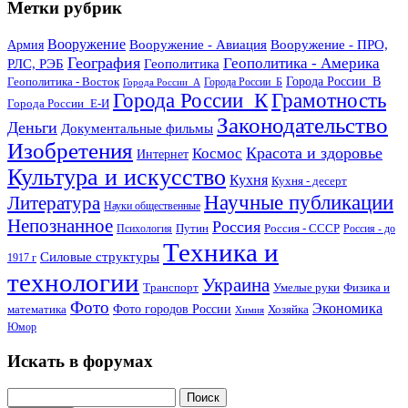
Метки рубрик
Вооружение
Вооружение - Авиация
Вооружение - ПРО,
Армия
География
Геополитика - Америка
РЛС, РЭБ
Геополитика
Геополитика - Восток
Города России_В
Города России_Б
Города России_А
Города России_К
Грамотность
Города России_Е-И
Законодательство
Деньги
Документальные фильмы
Изобретения
Красота и здоровье
Космос
Интернет
Культура и искусство
Кухня
Кухня - десерт
Научные публикации
Литература
Науки общественные
Непознанное
Россия
Путин
Россия - СССР
Психология
Россия - до
Техника и
Силовые структуры
1917 г
технологии
Украина
Транспорт
Умелые руки
Физика и
Фото
Экономика
математика
Фото городов России
Хозяйка
Химия
Юмор
Искать в форумах
Поиск: