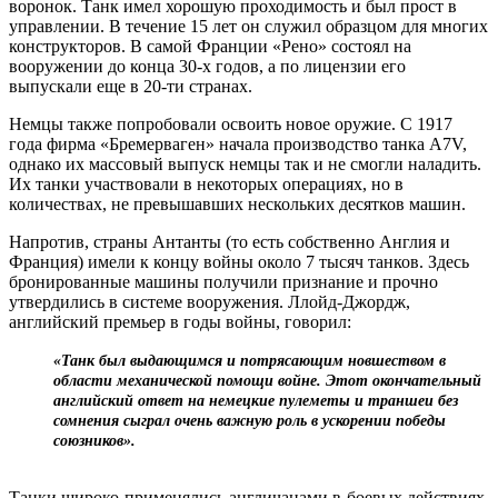
воронок. Танк имел хорошую проходимость и был прост в
управлении. В течение 15 лет он служил образцом для многих
конструкторов. В самой Франции «Рено» состоял на
вооружении до конца 30-х годов, а по лицензии его
выпускали еще в 20-ти странах.
Немцы также попробовали освоить новое оружие. С 1917
года фирма «Бремерваген» начала производство танка A7V,
однако их массовый выпуск немцы так и не смогли наладить.
Их танки участвовали в некоторых операциях, но в
количествах, не превышавших нескольких десятков машин.
Напротив, страны Антанты (то есть собственно Англия и
Франция) имели к концу войны около 7 тысяч танков. Здесь
бронированные машины получили признание и прочно
утвердились в системе вооружения. Ллойд-Джордж,
английский премьер в годы войны, говорил:
«Танк был выдающимся и потрясающим новшеством в
области механической помощи войне. Этот окончательный
английский ответ на немецкие пулеметы и траншеи без
сомнения сыграл очень важную роль в ускорении победы
союзников».
Танки широко применялись англичанами в боевых действиях.