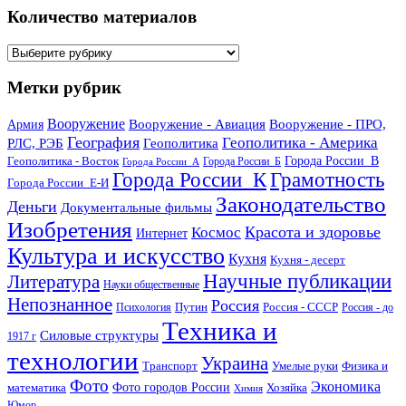
Количество материалов
Количество
материалов
Метки рубрик
Вооружение
Вооружение - Авиация
Вооружение - ПРО,
Армия
География
Геополитика - Америка
РЛС, РЭБ
Геополитика
Геополитика - Восток
Города России_В
Города России_Б
Города России_А
Города России_К
Грамотность
Города России_Е-И
Законодательство
Деньги
Документальные фильмы
Изобретения
Красота и здоровье
Космос
Интернет
Культура и искусство
Кухня
Кухня - десерт
Научные публикации
Литература
Науки общественные
Непознанное
Россия
Путин
Россия - СССР
Психология
Россия - до
Техника и
Силовые структуры
1917 г
технологии
Украина
Транспорт
Умелые руки
Физика и
Фото
Экономика
математика
Фото городов России
Хозяйка
Химия
Юмор