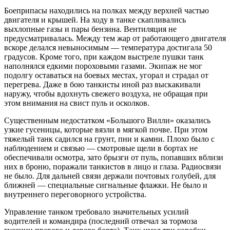
Боеприпасы находились на полках между верхней частью
двигателя и крышей. На ходу в танке скапливались
выхлопные газы и пары бензина. Вентиляция не
предусматривалась. Между тем жар от работающего двигателя
вскоре делался невыносимым — температура достигала 50
градусов. Кроме того, при каждом выстреле пушки танк
наполнялся едкими пороховыми газами. Экипаж не мог
подолгу оставаться на боевых местах, угорал и страдал от
перегрева. Даже в бою танкисты иной раз выскакивали
наружу, чтобы вдохнуть свежего воздуха, не обращая при
этом внимания на свист пуль и осколков.
Существенным недостатком «Большого Вилли» оказались
узкие гусеницы, которые вязли в мягкой почве. При этом
тяжелый танк садился на грунт, пни и камни. Плохо было с
наблюдением и связью — смотровые щели в бортах не
обеспечивали осмотра, зато брызги от пуль, попавших вблизи
них в броню, поражали танкистов в лицо и глаза. Радиосвязи
не было. Для дальней связи держали почтовых голубей, для
ближней — специальные сигнальные флажки. Не было и
внутреннего переговорного устройства.
Управление танком требовало значительных усилий
водителей и командира (последний отвечал за тормоза