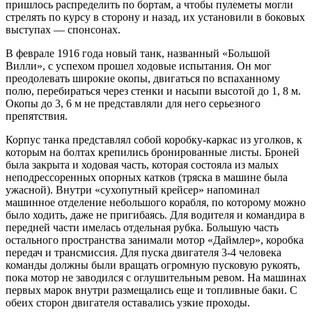
пришлось распределить по бортам, а чтобы пулеметы могли
стрелять по курсу в сторону и назад, их установили в боковых
выступах — спонсонах.
В феврале 1916 года новый танк, названный «Большой
Вилли», с успехом прошел ходовые испытания. Он мог
преодолевать широкие окопы, двигаться по вспаханному
полю, перебираться через стенки и насыпи высотой до 1, 8 м.
Окопы до 3, 6 м не представляли для него серьезного
препятствия.
Корпус танка представлял собой коробку-каркас из уголков, к
которым на болтах крепились бронированные листы. Броней
была закрыта и ходовая часть, которая состояла из малых
неподрессоренных опорных катков (тряска в машине была
ужасной). Внутри «сухопутный крейсер» напоминал
машинное отделение небольшого корабля, по которому можно
было ходить, даже не пригибаясь. Для водителя и командира в
передней части имелась отдельная рубка. Большую часть
остального пространства занимали мотор «Даймлер», коробка
передач и трансмиссия. Для пуска двигателя 3-4 человека
команды должны были вращать огромную пусковую рукоять,
пока мотор не заводился с оглушительным ревом. На машинах
первых марок внутри размещались еще и топливные баки. С
обеих сторон двигателя оставались узкие проходы.