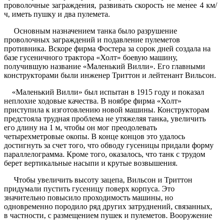
проволочные заграждения, развивать скорость не менее 4 км/
ч, иметь пушку и два пулемета.
Основным назначением танка было разрушение
проволочных заграждений и подавление пулеметов
противника. Вскоре фирма Фостера за сорок дней создала на
базе гусеничного трактора «Холт» боевую машину,
получившую название «Маленький Вилли». Его главными
конструкторами были инженер Триттон и лейтенант Вильсон.
«Маленький Вилли» был испытан в 1915 году и показал
неплохие ходовые качества. В ноябре фирма «Холт»
приступила к изготовлению новой машины. Конструкторам
предстояла трудная проблема не утяжеляя танка, увеличить
его длину на 1 м, чтобы он мог преодолевать
четырехметровые окопы. В конце концов это удалось
достигнуть за счет того, что обводу гусеницы придали форму
параллелограмма. Кроме того, оказалось, что танк с трудом
берет вертикальные насыпи и крутые возвышения.
Чтобы увеличить высоту зацепа, Вильсон и Триттон
придумали пустить гусеницу поверх корпуса. Это
значительно повысило проходимость машины, но
одновременно породило ряд других затруднений, связанных,
в частности, с размещением пушек и пулеметов. Вооружение