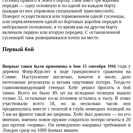
гусениц правого и левого борта). Танк имел три коробки
передач — одну основную и по одной на каждом борту
(каждая из них управляла специальной трансмиссией).
Поворот осуществлялся или торможением одной гусеницы,
или переключением одной из бортовых коробок передач в
нейтральное положение, в то время как на другом борту
включали первую или вторую передачу. С остановленной
гусеницей танк разворачивался почти на месте.
Первый бой
года у
Впервые танки были применены в бою 15 сентября 1916
деревни Флер-Курслет в ходе грандиозного сражения на
Сомме. Наступление англичан, начатое в июле, дало
ничтожные результаты и весьма ощутимые потери. Тогда-то
главнокомандующий генерал Хейг решил бросить в бой
танки. Всего их было 49, но на исходные позиции вышло
только 32, остальные из-за поломок остались в тылу. В атаке
участвовали всего 18, но за несколько часов они
продвинулись вместе с пехотой в глубь немецких позиций на
5 км на фронте такой же ширины. Хейг был доволен — по его
мнению, именно новое оружие сократило потери пехоты в 20
раз против «нормы». Он немедленно направил требование в
Лондон сразу на 1000 боевых машин.