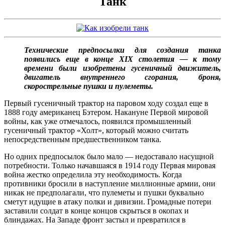
Танк
Технические предпосылки для создания танка
появились еще в конце XIX столетия — к тому
времени были изобретены гусеничный движитель,
двигатель внутреннего сгорания, броня,
скорострельные пушки и пулеметы.
Первый гусеничный трактор на паровом ходу создал еще в
1888 году американец Бэтером. Накануне Первой мировой
войны, как уже отмечалось, появился промышленный
гусеничный трактор «Холт», который можно считать
непосредственным предшественником танка.
Но одних предпосылок было мало — недоставало насущной
потребности. Только начавшаяся в 1914 году Первая мировая
война жестко определила эту необходимость. Когда
противники бросили в наступление миллионные армии, они
никак не предполагали, что пулеметы и пушки буквально
сметут идущие в атаку полки и дивизии. Громадные потери
заставили солдат в конце концов скрыться в окопах и
блиндажах. На Западе фронт застыл и превратился в