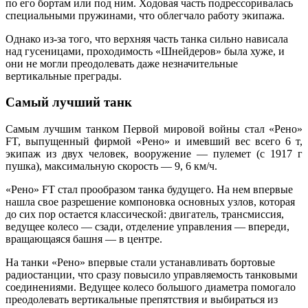
по его бортам или под ним. Ходовая часть подрессоривалась
специальными пружинами, что облегчало работу экипажа.
Однако из-за того, что верхняя часть танка сильно нависала
над гусеницами, проходимость «Шнейдеров» была хуже, и
они не могли преодолевать даже незначительные
вертикальные преграды.
Самый лучший танк
Самым лучшим танком Первой мировой войны стал «Рено»
FT, выпущенный фирмой «Рено» и имевший вес всего 6 т,
экипаж из двух человек, вооружение — пулемет (с 1917 г
пушка), максимальную скорость — 9, 6 км/ч.
«Рено» FT стал прообразом танка будущего. На нем впервые
нашла свое разрешение компоновка основных узлов, которая
до сих пор остается классической: двигатель, трансмиссия,
ведущее колесо — сзади, отделение управления — впереди,
вращающаяся башня — в центре.
На танки «Рено» впервые стали устанавливать бортовые
радиостанции, что сразу повысило управляемость танковыми
соединениями. Ведущее колесо большого диаметра помогало
преодолевать вертикальные препятствия и выбираться из