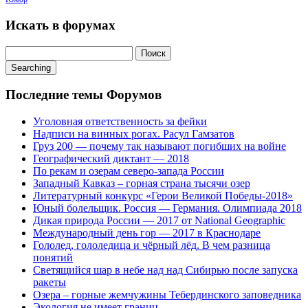
Искать в форумах
Поиск:
Searching
Последние темы Форумов
Уголовная ответственность за фейки
Надписи на винных рогах. Расул Гамзатов
Груз 200 — почему так называют погибших на войне
Географический диктант — 2018
По рекам и озерам северо-запада России
Западный Кавказ – горная страна тысячи озер
Литературный конкурс «Герои Великой Победы-2018»
Юный болельщик. Россия — Германия. Олимпиада 2018
Дикая природа России — 2017 от National Geographic
Международный день гор — 2017 в Краснодаре
Гололед, гололедица и чёрный лёд. В чем разница
понятий
Светящийся шар в небе над над Сибирью после запуска
ракеты
Озера – горные жемчужины Тебердинского заповедника
Экология не имеет границ