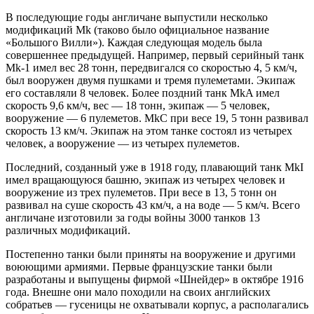
В последующие годы англичане выпустили несколько
модификаций Mk (таково было официальное название
«Большого Вилли»). Каждая следующая модель была
совершеннее предыдущей. Например, первый серийный танк
Mk-1 имел вес 28 тонн, передвигался со скоростью 4, 5 км/ч,
был вооружен двумя пушками и тремя пулеметами. Экипаж
его составляли 8 человек. Более поздний танк MkA имел
скорость 9,6 км/ч, вес — 18 тонн, экипаж — 5 человек,
вооружение — 6 пулеметов. MkC при весе 19, 5 тонн развивал
скорость 13 км/ч. Экипаж на этом танке состоял из четырех
человек, а вооружение — из четырех пулеметов.
Последний, созданный уже в 1918 году, плавающий танк MkI
имел вращающуюся башню, экипаж из четырех человек и
вооружение из трех пулеметов. При весе в 13, 5 тонн он
развивал на суше скорость 43 км/ч, а на воде — 5 км/ч. Всего
англичане изготовили за годы войны 3000 танков 13
различных модификаций.
Постепенно танки были приняты на вооружение и другими
воюющими армиями. Первые французские танки были
разработаны и выпущены фирмой «Шнейдер» в октябре 1916
года. Внешне они мало походили на своих английских
собратьев — гусеницы не охватывали корпус, а располагались