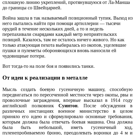
сплошную линию укреплений, протянувшуюся от Ла-Манша
до границы со Швейцарией.
Война зашла в так называемый позиционный тупик. Выход из
него пытались найти при помощи артиллерии — тысячи
орудий в течение нескольких дней, а то и недель
перепахивали снарядами каждый метр неприятельских
позиций. Казалось, там не осталось ничего живого. Но как
только атакующая пехота выбиралась из окопов, уцелевшие
пушки и пулеметы обороняющихся вновь наносили ей
чудовищные потери.
Вот тогда-то на поле боя и появились танки.
От идеи к реализации в металле
Мысль создать боевую гусеничную машину, способную
передвигаться по пересеченной местности через окопы, рвы и
проволочные заграждения, впервые высказал в 1914 году
английский полковник
Суинтон
. После обсуждения в
различных инстанциях военное министерство в целом
приняло его идею и сформулировало основные требования,
которым должна была отвечать боевая машина. Она должна
была быть небольшой, иметь гусеничный ход,
пуленепробиваемую броню, преодолевать воронки до 4 м и