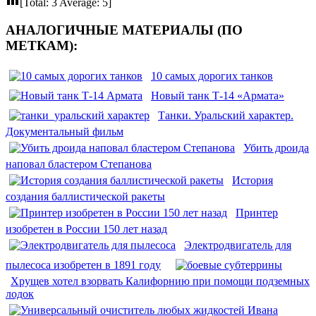
[Total:
3
Average:
5
]
АНАЛОГИЧНЫЕ МАТЕРИАЛЫ (ПО
МЕТКАМ):
10 самых дорогих танков
Новый танк Т-14 «Армата»
Танки. Уральский характер.
Документальный фильм
Убить дроида
наповал бластером Степанова
История
создания баллистической ракеты
Принтер
изобретен в России 150 лет назад
Электродвигатель для
пылесоса изобретен в 1891 году
Хрущев хотел взорвать Калифорнию при помощи подземных
лодок