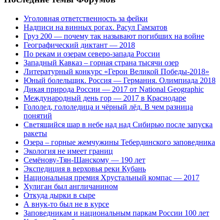
Уголовная ответственность за фейки
Надписи на винных рогах. Расул Гамзатов
Груз 200 — почему так называют погибших на войне
Географический диктант — 2018
По рекам и озерам северо-запада России
Западный Кавказ – горная страна тысячи озер
Литературный конкурс «Герои Великой Победы-2018»
Юный болельщик. Россия — Германия. Олимпиада 2018
Дикая природа России — 2017 от National Geographic
Международный день гор — 2017 в Краснодаре
Гололед, гололедица и чёрный лёд. В чем разница
понятий
Светящийся шар в небе над над Сибирью после запуска
ракеты
Озера – горные жемчужины Тебердинского заповедника
Экология не имеет границ
Семёнову-Тян-Шанскому — 190 лет
Экспедиция в верховья реки Кубань
Национальная премия Хрустальный компас — 2017
Хулиган был англичанином
Откуда дырки в сыре
А внук-то был не в курсе
Заповедникам и национальным паркам России 100 лет