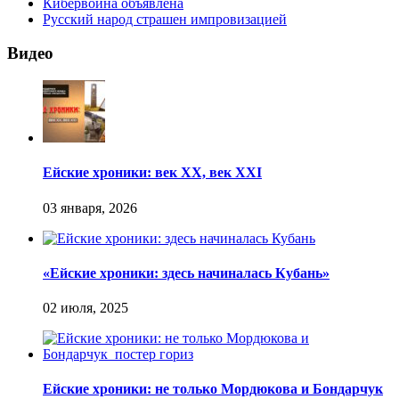
Кибервойна объявлена
Русский народ страшен импровизацией
Видео
Ейские хроники: век XX, век XXI
«Ейские хроники: здесь начиналась Кубань»
Ейские хроники: не только Мордюкова и Бондарчук