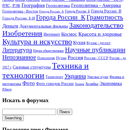
География
Геополитика - Америка
РЛС, РЭБ
Геополитика
Геополитика - Восток
Города России_В
Города России_Б
Города России_А
Города России_К
Грамотность
Города России_Е-И
Законодательство
Деньги
Документальные фильмы
Изобретения
Красота и здоровье
Космос
Интернет
Культура и искусство
Кухня
Кухня - десерт
Научные публикации
Литература
Науки общественные
Непознанное
Россия
Путин
Россия - СССР
Психология
Россия - до
Техника и
Силовые структуры
1917 г
технологии
Украина
Транспорт
Умелые руки
Физика и
Фото
Экономика
математика
Фото городов России
Хозяйка
Химия
Юмор
Искать в форумах
Searching
Последние темы Форумов