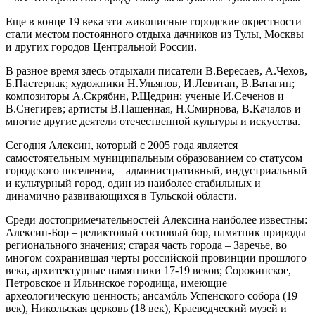
Еще в конце 19 века эти живописные городские окрестности
стали местом постоянного отдыха дачников из Тулы, Москвы
и других городов Центральной России.
В разное время здесь отдыхали писатели В.Вересаев, А.Чехов,
Б.Пастернак; художники Н.Ульянов, И.Левитан, В.Ватагин;
композиторы А.Скрябин, Р.Щедрин; ученые И.Сеченов и
В.Снегирев; артисты В.Пашенная, Н.Смирнова, В.Качалов и
многие другие деятели отечественной культуры и искусства.
Сегодня Алексин, который с 2005 года является
самостоятельным муниципальным образованием со статусом
городского поселения, – административный, индустриальный
и культурный город, один из наиболее стабильных и
динамично развивающихся в Тульской области.
Среди достопримечательностей Алексина наиболее известны:
Алексин-Бор – реликтовый сосновый бор, памятник природы
регионального значения; старая часть города – Заречье, во
многом сохранившая черты российской провинции прошлого
века, архитектурные памятники 17-19 веков; Сорокинское,
Петровское и Ильинское городища, имеющие
археологическую ценность; ансамбль Успенского собора (19
век), Никольская церковь (18 век), Краеведческий музей и