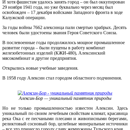
И хотя фашистам удалось занять город – он был оккупирован
29 ноября 1941 года, но уже буквально через месяц был
освобожден – 17 декабря войсками Западного фронта в ходе
Калужской операции.
За годы войны 7662 алексинца пали смертью храбрых. Десять
человек были удостоены звания Героя Советского Союза.
В послевоенные годы продолжилось мощное промышленное
развитие города – были пущены в работу комбинат
железобетонных изделий (КЖИ-480), Алексинский
мясокомбинат и другие предприятия.
Открылись новые учебные заведения.
В 1958 году Алексин стал городом областного подчинения.
Алексин-Бор — уникальный памятник природы
Но не только промышленностью известен Алексин. Здесь
уникальный по своим лечебным свойствам климат, красавица
река Ока с ее песчаными плесами и живописными берегами,
реликтовый сосновый бор, целебные минеральные источники
– все это принесло городу славу жемчужины Тульского края.