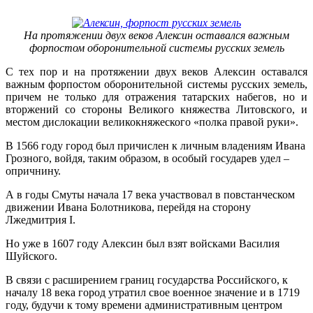
На протяжении двух веков Алексин оставался важным
форпостом оборонительной системы русских земель
С тех пор и на протяжении двух веков Алексин оставался
важным форпостом оборонительной системы русских земель,
причем не только для отражения татарских набегов, но и
вторжений со стороны Великого княжества Литовского, и
местом дислокации великокняжеского «полка правой руки».
В 1566 году город был причислен к личным владениям Ивана
Грозного, войдя, таким образом, в особый государев удел –
опричнину.
А в годы Смуты начала 17 века участвовал в повстанческом
движении Ивана Болотникова, перейдя на сторону
Лжедмитрия I.
Но уже в 1607 году Алексин был взят войсками Василия
Шуйского.
В связи с расширением границ государства Российского, к
началу 18 века город утратил свое военное значение и в 1719
году, будучи к тому времени административным центром