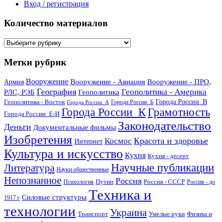
Вход / регистрация
Количество материалов
Количество
материалов
Метки рубрик
Вооружение
Вооружение - Авиация
Вооружение - ПРО,
Армия
География
Геополитика - Америка
РЛС, РЭБ
Геополитика
Геополитика - Восток
Города России_В
Города России_Б
Города России_А
Города России_К
Грамотность
Города России_Е-И
Законодательство
Деньги
Документальные фильмы
Изобретения
Красота и здоровье
Космос
Интернет
Культура и искусство
Кухня
Кухня - десерт
Научные публикации
Литература
Науки общественные
Непознанное
Россия
Путин
Россия - СССР
Психология
Россия - до
Техника и
Силовые структуры
1917 г
технологии
Украина
Транспорт
Умелые руки
Физика и