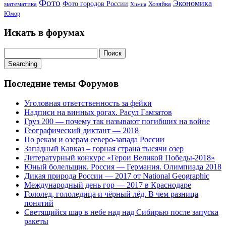
Фото
Экономика
математика
Фото городов России
Хозяйка
Химия
Юмор
Искать в форумах
Поиск:
Searching
Последние темы Форумов
Уголовная ответственность за фейки
Надписи на винных рогах. Расул Гамзатов
Груз 200 — почему так называют погибших на войне
Географический диктант — 2018
По рекам и озерам северо-запада России
Западный Кавказ – горная страна тысячи озер
Литературный конкурс «Герои Великой Победы-2018»
Юный болельщик. Россия — Германия. Олимпиада 2018
Дикая природа России — 2017 от National Geographic
Международный день гор — 2017 в Краснодаре
Гололед, гололедица и чёрный лёд. В чем разница
понятий
Светящийся шар в небе над над Сибирью после запуска
ракеты