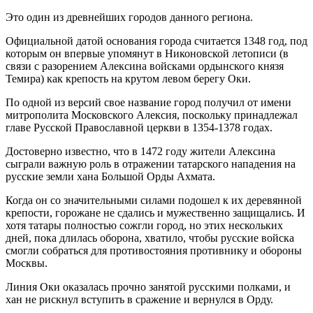
Это один из древнейших городов данного региона.
Официальной датой основания города считается 1348 год, под
которым он впервые упомянут в Никоновской летописи (в
связи с разорением Алексина войсками ордынского князя
Темира) как крепость на крутом левом берегу Оки.
По одной из версий свое название город получил от имени
митрополита Московского Алексия, поскольку принадлежал
главе Русской Православной церкви в 1354-1378 годах.
Достоверно известно, что в 1472 году жители Алексина
сыграли важную роль в отражении татарского нападения на
русские земли хана Большой Орды Ахмата.
Когда он со значительными силами подошел к их деревянной
крепости, горожане не сдались и мужественно защищались. И
хотя татары полностью сожгли город, но этих нескольких
дней, пока длилась оборона, хватило, чтобы русские войска
смогли собраться для противостояния противнику и обороны
Москвы.
Линия Оки оказалась прочно занятой русскими полками, и
хан не рискнул вступить в сражение и вернулся в Орду.