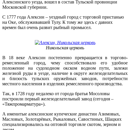
Алексинского уезда, вошел в состав Тульской провинции
Московской губернии.
С 1777 года Алексин – уездный город с торговой пристанью
на Оке, обслуживавшей Тулу. К тому же здесь с давних
времен был очень развит рыбный промысел.
Никольская церковь
В 18 веке Алексин постепенно превращается в торгово-
ремесленный город, чему способствовало его удобное
положение на судоходном окском водном пути, залежи
железной руды в уезде, наличие в округе железоделательных
и близость тульских оружейных заводов, потребности
местного населения в изделиях ремесленного производства.
Так, в 1728 году недалеко от города братья Мосоловы
построили первый железоделательный завод (сегодня –
«Тяжпромарматура»).
А именитые алексинские купеческие династии Азимовых,
Масловых, Золотарёвых, Рыкаловых, Савостиных, Шацких
специализировались на оптовой торговле скотом, зерном и
лесом.