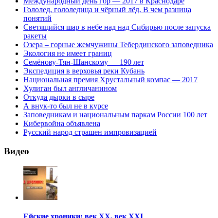
Международный день гор — 2017 в Краснодаре
Гололед, гололедица и чёрный лёд. В чем разница
понятий
Светящийся шар в небе над над Сибирью после запуска
ракеты
Озера – горные жемчужины Тебердинского заповедника
Экология не имеет границ
Семёнову-Тян-Шанскому — 190 лет
Экспедиция в верховья реки Кубань
Национальная премия Хрустальный компас — 2017
Хулиган был англичанином
Откуда дырки в сыре
А внук-то был не в курсе
Заповедникам и национальным паркам России 100 лет
Кибервойна объявлена
Русский народ страшен импровизацией
Видео
Ейские хроники: век XX, век XXI