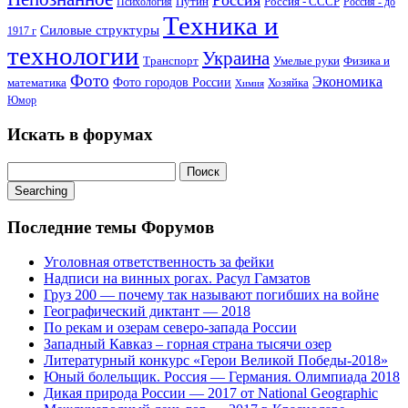
Россия
Путин
Россия - СССР
Психология
Россия - до
Техника и
Силовые структуры
1917 г
технологии
Украина
Транспорт
Умелые руки
Физика и
Фото
Экономика
математика
Фото городов России
Хозяйка
Химия
Юмор
Искать в форумах
Поиск:
Searching
Последние темы Форумов
Уголовная ответственность за фейки
Надписи на винных рогах. Расул Гамзатов
Груз 200 — почему так называют погибших на войне
Географический диктант — 2018
По рекам и озерам северо-запада России
Западный Кавказ – горная страна тысячи озер
Литературный конкурс «Герои Великой Победы-2018»
Юный болельщик. Россия — Германия. Олимпиада 2018
Дикая природа России — 2017 от National Geographic