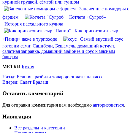
куриной грудкой, сёмгой или тунцом
Запеченные помидоры с
фаршем
Котлета «Сугроб»
История пасхального кулича
Как приготовить сыр
«Панир» даже в турпоходе
Самый вкусный соус
готовим сами: Сацибели, Бешамель, домашний кетчуп,
салатная заправка, домашний майонез и соус к мясным
блюдам
МЕТКИ
Кухня
Назад:
Если вы разбили товар до оплаты на кассе
Вперед:
Салат Ералаш
Оставить комментарий
Для отправки комментария вам необходимо
авторизоваться
.
Навигация
Все разделы и категории