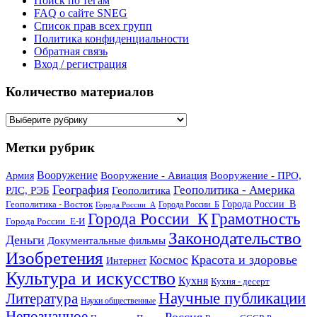
Поиск по тегам
FAQ о сайте SNEG
Список прав всех групп
Политика конфиденциальности
Обратная связь
Вход / регистрация
Количество материалов
Количество
материалов
Метки рубрик
Вооружение
Вооружение - Авиация
Вооружение - ПРО,
Армия
География
Геополитика - Америка
РЛС, РЭБ
Геополитика
Геополитика - Восток
Города России_В
Города России_Б
Города России_А
Города России_К
Грамотность
Города России_Е-И
Законодательство
Деньги
Документальные фильмы
Изобретения
Красота и здоровье
Космос
Интернет
Культура и искусство
Кухня
Кухня - десерт
Научные публикации
Литература
Науки общественные
Непознанное