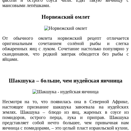
фасоли и острого соуса чили. Едят такую яичницу с
маисовыми лепёшками.
Норвежский омлет
От обычного омлета норвежский рецепт отличается
оригинальным сочетанием солёной рыбы и слегка
обжаренных яиц с луком. Сочетание настолько популярно у
скандинавов, что редкий завтрак обходится без рыбы с
яйцами.
Шакшука – больше, чем иудейская яичница
Несмотря на то, что появилась она в Северной Африке,
настоящее признание шакшука завоевала на иудейских
землях. Шакшука – блюдо из яиц, жареных в соусе из
помидоров, острого перца, лука и приправ. Шакшука
представляет собой нечто большее, чем привычная нам
яичница с помидорами, – это целый пласт израильской кухни,