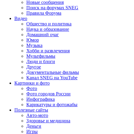
Новые сообщения
Поиск на форумах SNEG
Правила Форума
Видео
Общество и политика
Наука и образование
Домашний очаг
Юмор
Музыка
Хобби и развлечения
Мультфильмы
Люди и блоги
Другое
Документальные фильмы
Канал SNEG на YouTube
Картинки и фото
Фото
Фото городов России
Инфографика
Карикатуры и фотожабы
Полезные сайты
Авто-мото
Здоровье и медицина
Деньги
Игры