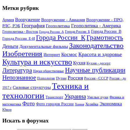
Метки рубрик
Вооружение
Вооружение - Авиация
Вооружение - ПРО,
Армия
География
Геополитика - Америка
РЛС, РЭБ
Геополитика
Геополитика - Восток
Города России_В
Города России_Б
Города России_А
Города России_К
Грамотность
Города России_Е-И
Законодательство
Деньги
Документальные фильмы
Изобретения
Красота и здоровье
Космос
Интернет
Культура и искусство
Кухня
Кухня - десерт
Научные публикации
Литература
Науки общественные
Непознанное
Россия
Путин
Россия - СССР
Психология
Россия - до
Техника и
Силовые структуры
1917 г
технологии
Украина
Транспорт
Умелые руки
Физика и
Фото
Экономика
математика
Фото городов России
Хозяйка
Химия
Юмор
Искать в форумах