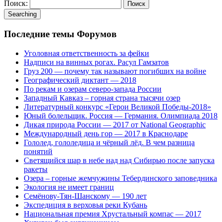
Поиск:
Searching
Последние темы Форумов
Уголовная ответственность за фейки
Надписи на винных рогах. Расул Гамзатов
Груз 200 — почему так называют погибших на войне
Географический диктант — 2018
По рекам и озерам северо-запада России
Западный Кавказ – горная страна тысячи озер
Литературный конкурс «Герои Великой Победы-2018»
Юный болельщик. Россия — Германия. Олимпиада 2018
Дикая природа России — 2017 от National Geographic
Международный день гор — 2017 в Краснодаре
Гололед, гололедица и чёрный лёд. В чем разница
понятий
Светящийся шар в небе над над Сибирью после запуска
ракеты
Озера – горные жемчужины Тебердинского заповедника
Экология не имеет границ
Семёнову-Тян-Шанскому — 190 лет
Экспедиция в верховья реки Кубань
Национальная премия Хрустальный компас — 2017