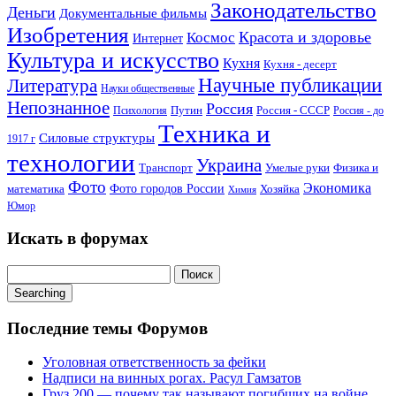
Законодательство
Деньги
Документальные фильмы
Изобретения
Красота и здоровье
Космос
Интернет
Культура и искусство
Кухня
Кухня - десерт
Научные публикации
Литература
Науки общественные
Непознанное
Россия
Путин
Россия - СССР
Психология
Россия - до
Техника и
Силовые структуры
1917 г
технологии
Украина
Транспорт
Умелые руки
Физика и
Фото
Экономика
математика
Фото городов России
Хозяйка
Химия
Юмор
Искать в форумах
Поиск:
Searching
Последние темы Форумов
Уголовная ответственность за фейки
Надписи на винных рогах. Расул Гамзатов
Груз 200 — почему так называют погибших на войне