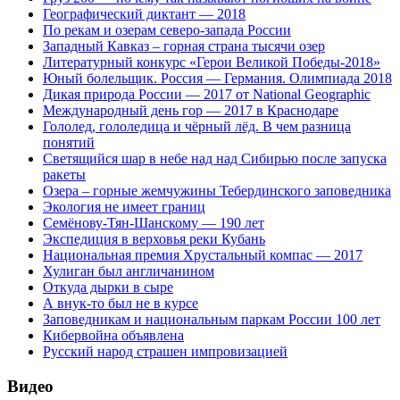
Географический диктант — 2018
По рекам и озерам северо-запада России
Западный Кавказ – горная страна тысячи озер
Литературный конкурс «Герои Великой Победы-2018»
Юный болельщик. Россия — Германия. Олимпиада 2018
Дикая природа России — 2017 от National Geographic
Международный день гор — 2017 в Краснодаре
Гололед, гололедица и чёрный лёд. В чем разница
понятий
Светящийся шар в небе над над Сибирью после запуска
ракеты
Озера – горные жемчужины Тебердинского заповедника
Экология не имеет границ
Семёнову-Тян-Шанскому — 190 лет
Экспедиция в верховья реки Кубань
Национальная премия Хрустальный компас — 2017
Хулиган был англичанином
Откуда дырки в сыре
А внук-то был не в курсе
Заповедникам и национальным паркам России 100 лет
Кибервойна объявлена
Русский народ страшен импровизацией
Видео