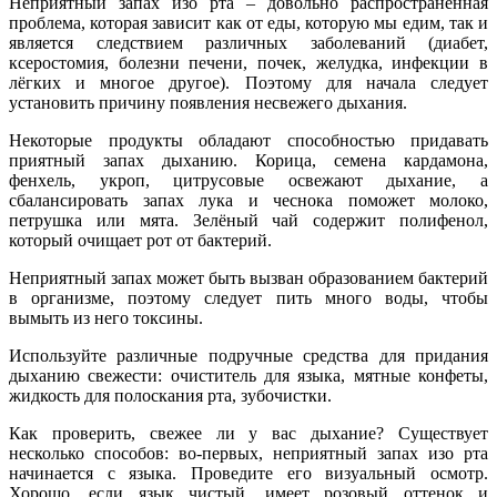
Неприятный запах изо рта – довольно распространённая
проблема, которая зависит как от еды, которую мы едим, так и
является следствием различных заболеваний (диабет,
ксеростомия, болезни печени, почек, желудка, инфекции в
лёгких и многое другое). Поэтому для начала следует
установить причину появления несвежего дыхания.
Некоторые продукты обладают способностью придавать
приятный запах дыханию. Корица, семена кардамона,
фенхель, укроп, цитрусовые освежают дыхание, а
сбалансировать запах лука и чеснока поможет молоко,
петрушка или мята. Зелёный чай содержит полифенол,
который очищает рот от бактерий.
Неприятный запах может быть вызван образованием бактерий
в организме, поэтому следует пить много воды, чтобы
вымыть из него токсины.
Используйте различные подручные средства для придания
дыханию свежести: очиститель для языка, мятные конфеты,
жидкость для полоскания рта, зубочистки.
Как проверить, свежее ли у вас дыхание? Существует
несколько способов: во-первых, неприятный запах изо рта
начинается с языка. Проведите его визуальный осмотр.
Хорошо, если язык чистый, имеет розовый оттенок и