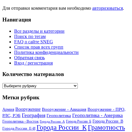
Для отправки комментария вам необходимо
авторизоваться
.
Навигация
Все разделы и категории
Поиск по тегам
FAQ о сайте SNEG
Список прав всех групп
Политика конфиденциальности
Обратная связь
Вход / регистрация
Количество материалов
Количество
материалов
Метки рубрик
Вооружение
Вооружение - Авиация
Вооружение - ПРО,
Армия
География
Геополитика - Америка
РЛС, РЭБ
Геополитика
Геополитика - Восток
Города России_В
Города России_Б
Города России_А
Города России_К
Грамотность
Города России_Е-И