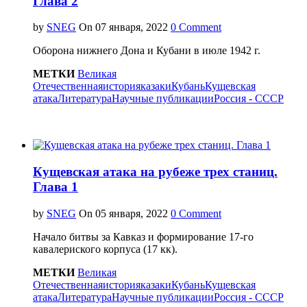
Глава 2
by
SNEG
On
0 Comment
Оборона нижнего Дона и Кубани в июле 1942 г.
МЕТКИ
Великая
Отечественная
история
казаки
Кубань
Кущевская
атака
Литература
Научные публикации
Россия - СССР
Кущевская атака на рубеже трех станиц.
Глава 1
by
SNEG
On
0 Comment
Начало битвы за Кавказ и формирование 17-го
кавалериского корпуса (17 кк).
МЕТКИ
Великая
Отечественная
история
казаки
Кубань
Кущевская
атака
Литература
Научные публикации
Россия - СССР