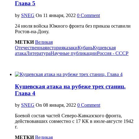
Глава 5
by
SNEG
On
0 Comment
24 июля войска Южного фронта без приказа оставили
Ростов-на-Дону.
МЕТКИ
Великая
Отечественная
история
казаки
Кубань
Кущевская
атака
Литература
Научные публикации
Россия - СССР
Кущевская атака на рубеже трех станиц.
Глава 4
by
SNEG
On
0 Comment
Боевой состав частей Северо-Кавказского фронта,
действовавших совместно с 17 КК в июле-августе 1942
г.
МЕТКИ
Великая