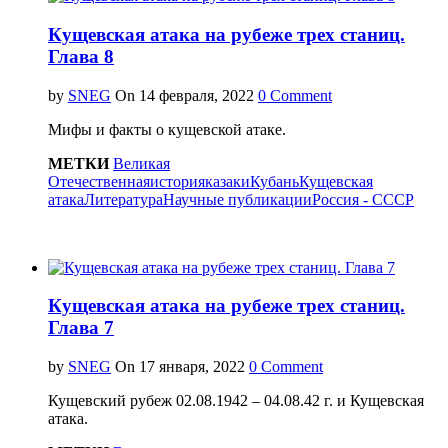
Кущевская атака на рубеже трех станиц.
Глава 8
by
SNEG
On
0 Comment
Мифы и факты о кущевской атаке.
МЕТКИ
Великая
Отечественная
история
казаки
Кубань
Кущевская
атака
Литература
Научные публикации
Россия - СССР
Кущевская атака на рубеже трех станиц.
Глава 7
by
SNEG
On
0 Comment
Кущевский рубеж 02.08.1942 – 04.08.42 г. и Кущевская
атака.