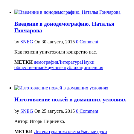
Введение в донодемографию. Наталья
Гончарова
by
SNEG
On
0 Comment
Как пенсии уничтожили конкретно нас.
МЕТКИ
демография
Литература
Науки
общественные
Научные публикации
пенсия
Изготовление ножей в домашних условиях
by
SNEG
On
0 Comment
Автор: Игорь Пириенко.
МЕТКИ
Литература
нож
советы
Умелые руки