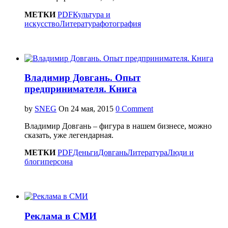
МЕТКИ
PDF
Культура и
искусство
Литература
фотография
Владимир Довгань. Опыт
предпринимателя. Книга
by
SNEG
On
0 Comment
Владимир Довгань – фигура в нашем бизнесе, можно
сказать, уже легендарная.
МЕТКИ
PDF
Деньги
Довгань
Литература
Люди и
блоги
персона
Реклама в СМИ