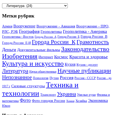
Количество
материалов
Метки рубрик
Вооружение
Вооружение - Авиация
Вооружение - ПРО,
Армия
География
Геополитика - Америка
РЛС, РЭБ
Геополитика
Геополитика - Восток
Города России_В
Города России_Б
Города России_А
Города России_К
Грамотность
Города России_Е-И
Законодательство
Деньги
Документальные фильмы
Изобретения
Красота и здоровье
Космос
Интернет
Культура и искусство
Кухня
Кухня - десерт
Научные публикации
Литература
Науки общественные
Непознанное
Россия
Путин
Россия - СССР
Психология
Россия - до
Техника и
Силовые структуры
1917 г
технологии
Украина
Транспорт
Умелые руки
Физика и
Фото
Экономика
математика
Фото городов России
Хозяйка
Химия
Юмор