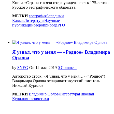
Книга «Страна тысячи озер» увидела свет к 175-летию
Русского географического общества.
МЕТКИ
география
Западный
Кавказ
Литература
Научные
публикации
озеро
природа
РГО
Я узнал, что у меня — «Родное» Владимира
Орлова
by
SNEG
On
0 Comment
Авторство строк: «Я узнал, что у меня…» ("Родное")
Владимира Орлова оспаривает якутский писатель
Николай Курилов.
МЕТКИ
Владимир Орлов
Литература
Николай
Курилов
поэзия
стихи