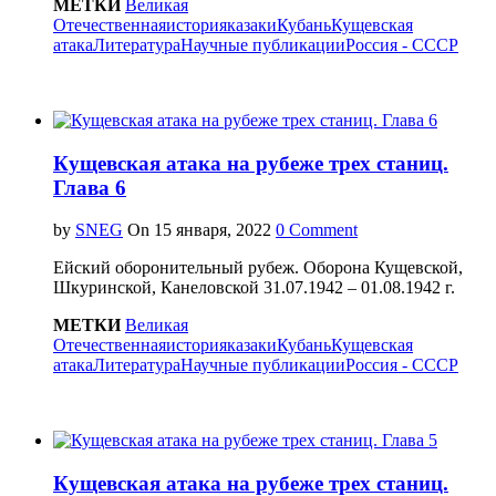
МЕТКИ
Великая
Отечественная
история
казаки
Кубань
Кущевская
атака
Литература
Научные публикации
Россия - СССР
Кущевская атака на рубеже трех станиц.
Глава 6
by
SNEG
On
0 Comment
Ейский оборонительный рубеж. Оборона Кущевской,
Шкуринской, Канеловской 31.07.1942 – 01.08.1942 г.
МЕТКИ
Великая
Отечественная
история
казаки
Кубань
Кущевская
атака
Литература
Научные публикации
Россия - СССР
Кущевская атака на рубеже трех станиц.