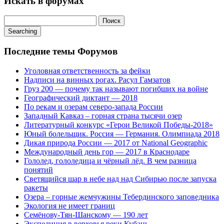
Искать в форумах
Поиск:
Searching
Последние темы Форумов
Уголовная ответственность за фейки
Надписи на винных рогах. Расул Гамзатов
Груз 200 — почему так называют погибших на войне
Географический диктант — 2018
По рекам и озерам северо-запада России
Западный Кавказ – горная страна тысячи озер
Литературный конкурс «Герои Великой Победы-2018»
Юный болельщик. Россия — Германия. Олимпиада 2018
Дикая природа России — 2017 от National Geographic
Международный день гор — 2017 в Краснодаре
Гололед, гололедица и чёрный лёд. В чем разница
понятий
Светящийся шар в небе над над Сибирью после запуска
ракеты
Озера – горные жемчужины Тебердинского заповедника
Экология не имеет границ
Семёнову-Тян-Шанскому — 190 лет
Экспедиция в верховья реки Кубань