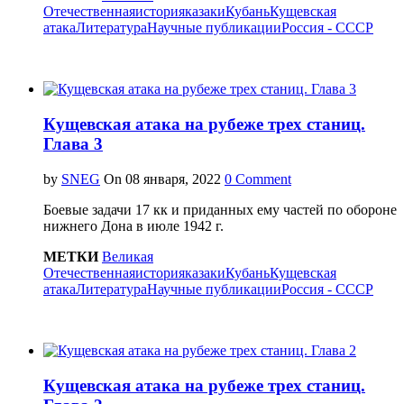
Отечественная
история
казаки
Кубань
Кущевская
атака
Литература
Научные публикации
Россия - СССР
Кущевская атака на рубеже трех станиц.
Глава 3
by
SNEG
On
0 Comment
Боевые задачи 17 кк и приданных ему частей по обороне
нижнего Дона в июле 1942 г.
МЕТКИ
Великая
Отечественная
история
казаки
Кубань
Кущевская
атака
Литература
Научные публикации
Россия - СССР
Кущевская атака на рубеже трех станиц.