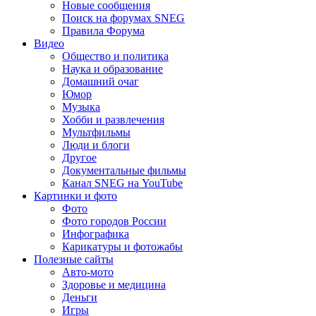
Новые сообщения
Поиск на форумах SNEG
Правила Форума
Видео
Общество и политика
Наука и образование
Домашний очаг
Юмор
Музыка
Хобби и развлечения
Мультфильмы
Люди и блоги
Другое
Документальные фильмы
Канал SNEG на YouTube
Картинки и фото
Фото
Фото городов России
Инфографика
Карикатуры и фотожабы
Полезные сайты
Авто-мото
Здоровье и медицина
Деньги
Игры