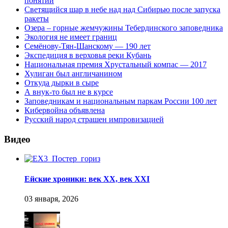
понятий
Светящийся шар в небе над над Сибирью после запуска
ракеты
Озера – горные жемчужины Тебердинского заповедника
Экология не имеет границ
Семёнову-Тян-Шанскому — 190 лет
Экспедиция в верховья реки Кубань
Национальная премия Хрустальный компас — 2017
Хулиган был англичанином
Откуда дырки в сыре
А внук-то был не в курсе
Заповедникам и национальным паркам России 100 лет
Кибервойна объявлена
Русский народ страшен импровизацией
Видео
Ейские хроники: век XX, век XXI