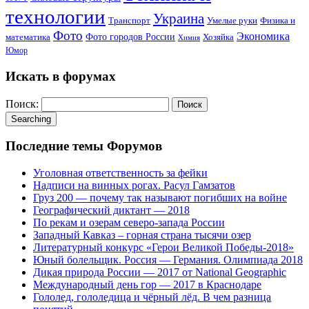
технологии
Украина
Транспорт
Умелые руки
Физика и
Фото
Экономика
математика
Фото городов России
Хозяйка
Химия
Юмор
Искать в форумах
Поиск:
Searching
Последние темы Форумов
Уголовная ответственность за фейки
Надписи на винных рогах. Расул Гамзатов
Груз 200 — почему так называют погибших на войне
Географический диктант — 2018
По рекам и озерам северо-запада России
Западный Кавказ – горная страна тысячи озер
Литературный конкурс «Герои Великой Победы-2018»
Юный болельщик. Россия — Германия. Олимпиада 2018
Дикая природа России — 2017 от National Geographic
Международный день гор — 2017 в Краснодаре
Гололед, гололедица и чёрный лёд. В чем разница