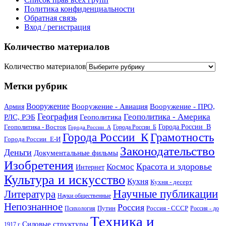
Политика конфиденциальности
Обратная связь
Вход / регистрация
Количество материалов
Количество материалов
Метки рубрик
Вооружение
Вооружение - Авиация
Вооружение - ПРО,
Армия
География
Геополитика - Америка
РЛС, РЭБ
Геополитика
Геополитика - Восток
Города России_В
Города России_Б
Города России_А
Города России_К
Грамотность
Города России_Е-И
Законодательство
Деньги
Документальные фильмы
Изобретения
Красота и здоровье
Космос
Интернет
Культура и искусство
Кухня
Кухня - десерт
Научные публикации
Литература
Науки общественные
Непознанное
Россия
Путин
Россия - СССР
Психология
Россия - до
Техника и
Силовые структуры
1917 г