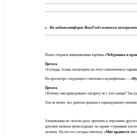
На медиаплатформе BuzzFeed состоялся эксперимент
Показ открыла анимационная картина
«Чебурашка и крок
Цитата
«Господи, только посмотрите на этого симпатичного парни
На просмотре следующего советского мультфильма —
«Ну
Цитата
«Почему они прикуривают сигарету не с того конца? Так ку
Тем не менее, все зрители пришли к единодушному мнению
Американцы не смогли сразу признать в персонаже друго
девушек назвала происходящее на экране «странным кисл
человек. На что его соседка ответила:
«Мне нравится это 