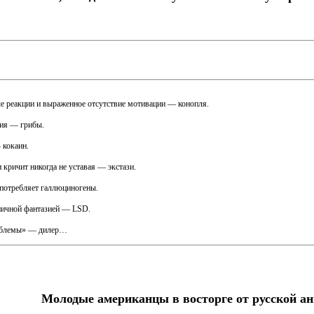
ые реакции и выраженное отсутствие мотивации — конопля.
ния — грибы.
 кокаин.
 кричит никогда не уставая — экстази.
потребляет галлюциногены.
аничной фантазией — LSD.
роблемы» — дилер…
Молодые американцы в восторге от русской а