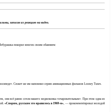
льмы, записав их реакцию на видео.
о Чебурашка покорил многих своим обаянием:
 велосипеде». Сюжет же им напомнил серию анимационных фильмов Looney Tunes.
чем, они всё равно сочли нашего медвежонка «очаровательным». При этом одна из
кой.
«Спорим, русским это нравилось в 1969-м»
, — прокомментировал молодой