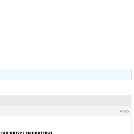
#4985
агандирует наркотики