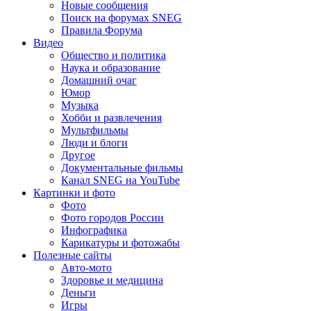
Новые сообщения
Поиск на форумах SNEG
Правила Форума
Видео
Общество и политика
Наука и образование
Домашний очаг
Юмор
Музыка
Хобби и развлечения
Мультфильмы
Люди и блоги
Другое
Документальные фильмы
Канал SNEG на YouTube
Картинки и фото
Фото
Фото городов России
Инфографика
Карикатуры и фотожабы
Полезные сайты
Авто-мото
Здоровье и медицина
Деньги
Игры