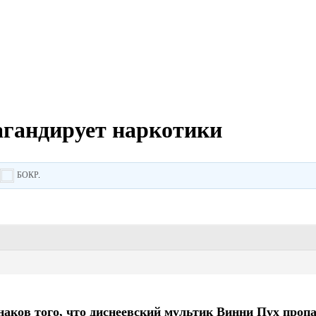
агандирует наркотики
о
БОКР
.
наков того, что диснеевский мультик Винни Пух проп