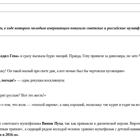
, в ходе которого молодым американцам показали советские и российские мультфи
одил Гена»
и сразу вызвала бурю эмоций. Правда, Гену приняли за динозавра, но зат
шку! Он такой милый при свете дня, а вот ночью был бы чертовски пугающим».
, погоди!»
— одна девушка воскликнула:
рят русские? Вот это жесть!»
 о том, что волк — «плохой парень», а заяц хороший, поскольку «не курит и ездит на
го советского мультфильма
Винни Пуха
, так как привыкли к диснеевской версии. Впро
отным трипом», а сидящий рядом молодой человек сравнил мультфильм с детской книж
и в 2016-м»
.