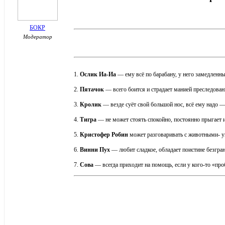
БОКР
Модератор
1.
Ослик Иа-Иа
— ему всё по барабану, у него замедленн
2.
Пятачок
— всего боится и страдает манией преследова
3.
Кролик
— везде суёт свой большой нос, всё ему надо —
4.
Тигра
— не может стоять спокойно, постоянно прыгает и
5.
Кристофер Робин
может разговаривать с животными- у
6.
Винни Пух
— любит сладкое, обладает поистине безгр
7.
Сова
— всегда приходит на помощь, если у кого-то «п