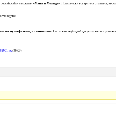
 российский мультсериал
«Маша и Медведь»
. Практически все зрители отметили, наско
о так круто»
.
аны эти мультфильмы, их анимация
». По словам ещё одной девушки, наши мультфил
82001.jpg
(39Kb)