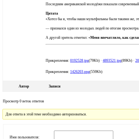
Последним американской молодёжи показали современный
Цитата
«Хотел бы я, чтобы наши мультфильмы были такими же, эт
— признался один из молодых людей по итогам просмотра
А другой зритель отметил: «
Меня впечатлило, как сдел
Прикрепления:
0192528.jpg
(79Kb)
·
4893521.jpg
(89Kb)
·
20
Прикрепления:
1426203.png
(559Kb)
Автор
Записи
Просмотр 0 веток ответов
Для ответа в этой теме необходимо авторизоваться.
Имя пользователя: