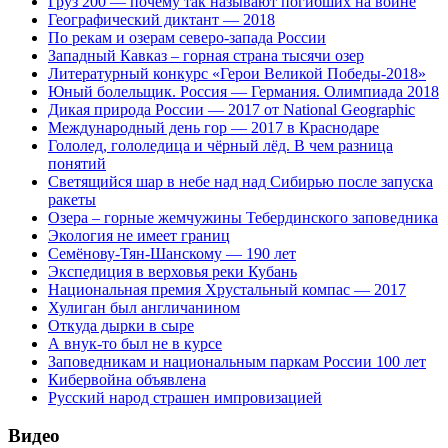
Груз 200 — почему так называют погибших на войне
Географический диктант — 2018
По рекам и озерам северо-запада России
Западный Кавказ – горная страна тысячи озер
Литературный конкурс «Герои Великой Победы-2018»
Юный болельщик. Россия — Германия. Олимпиада 2018
Дикая природа России — 2017 от National Geographic
Международный день гор — 2017 в Краснодаре
Гололед, гололедица и чёрный лёд. В чем разница
понятий
Светящийся шар в небе над над Сибирью после запуска
ракеты
Озера – горные жемчужины Тебердинского заповедника
Экология не имеет границ
Семёнову-Тян-Шанскому — 190 лет
Экспедиция в верховья реки Кубань
Национальная премия Хрустальный компас — 2017
Хулиган был англичанином
Откуда дырки в сыре
А внук-то был не в курсе
Заповедникам и национальным паркам России 100 лет
Кибервойна объявлена
Русский народ страшен импровизацией
Видео