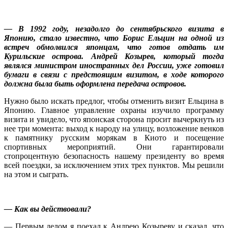
— В 1992 году, незадолго до сентябрьского визита в
Японию, стало известно, что Борис Ельцин на одной из
встреч обмолвился японцам, что готов отдать им
Курильские острова. Андрей Козырев, который тогда
являлся министром иностранных дел России, уже готовил
бумаги в связи с предстоящим визитом, в ходе которого
должна была быть оформлена передача островов.
Нужно было искать предлог, чтобы отменить визит Ельцина в
Японию. Главное управление охраны изучило программу
визита и увидело, что японская сторона просит вычеркнуть из
нее три момента: выход к народу на улицу, возложение венков
к памятнику русским морякам в Киото и посещение
спортивных мероприятий. Они гарантировали
стопроцентную безопасность нашему президенту во время
всей поездки, за исключением этих трех пунктов. Мы решили
на этом и сыграть.
— Как вы действовали?
— Первым делом я поехал к Андрею Козыреву и сказал, что