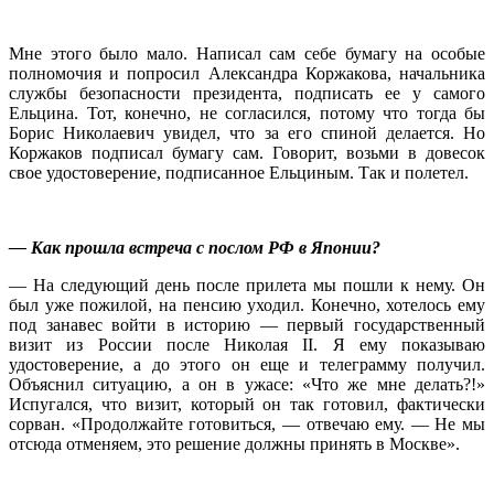
Мне этого было мало. Написал сам себе бумагу на особые
полномочия и попросил Александра Коржакова, начальника
службы безопасности президента, подписать ее у самого
Ельцина. Тот, конечно, не согласился, потому что тогда бы
Борис Николаевич увидел, что за его спиной делается. Но
Коржаков подписал бумагу сам. Говорит, возьми в довесок
свое удостоверение, подписанное Ельциным. Так и полетел.
— Как прошла встреча с послом РФ в Японии?
— На следующий день после прилета мы пошли к нему. Он
был уже пожилой, на пенсию уходил. Конечно, хотелось ему
под занавес войти в историю — первый государственный
визит из России после Николая II. Я ему показываю
удостоверение, а до этого он еще и телеграмму получил.
Объяснил ситуацию, а он в ужасе: «Что же мне делать?!»
Испугался, что визит, который он так готовил, фактически
сорван. «Продолжайте готовиться, — отвечаю ему. — Не мы
отсюда отменяем, это решение должны принять в Москве».