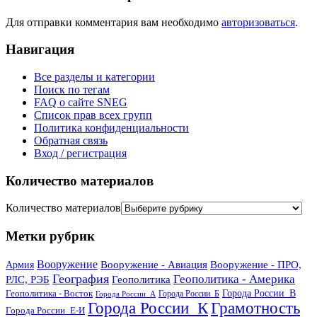
Для отправки комментария вам необходимо
авторизоваться
.
Навигация
Все разделы и категории
Поиск по тегам
FAQ о сайте SNEG
Список прав всех групп
Политика конфиденциальности
Обратная связь
Вход / регистрация
Количество материалов
Количество материалов
Метки рубрик
Вооружение
Вооружение - Авиация
Вооружение - ПРО,
Армия
География
Геополитика - Америка
РЛС, РЭБ
Геополитика
Геополитика - Восток
Города России_В
Города России_Б
Города России_А
Города России_К
Грамотность
Города России_Е-И