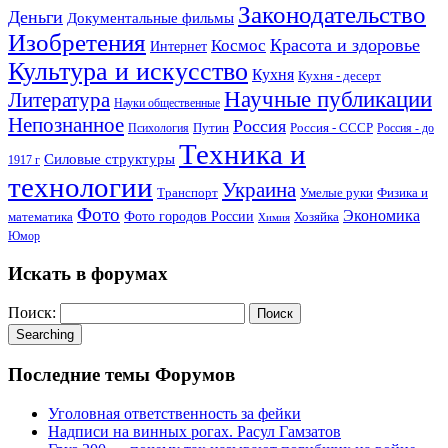
Законодательство
Деньги
Документальные фильмы
Изобретения
Красота и здоровье
Космос
Интернет
Культура и искусство
Кухня
Кухня - десерт
Научные публикации
Литература
Науки общественные
Непознанное
Россия
Путин
Россия - СССР
Психология
Россия - до
Техника и
Силовые структуры
1917 г
технологии
Украина
Транспорт
Умелые руки
Физика и
Фото
Экономика
математика
Фото городов России
Хозяйка
Химия
Юмор
Искать в форумах
Поиск:
Searching
Последние темы Форумов
Уголовная ответственность за фейки
Надписи на винных рогах. Расул Гамзатов