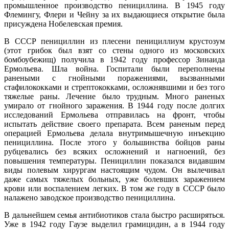
промышленное производство пенициллина. В 1945 году
Флемингу, Флери и Чейну за их выдающиеся открытие была
присуждена Нобелевская премия.
В СССР пенициллин из плесени пенициллиум крустозум
(этот грибок был взят со стены одного из московских
бомбоубежищ) получила в 1942 году профессор Зинаида
Ермольева. Шла война. Госпитали были переполнены
ранеными с гнойными поражениями, вызванными
стафилококками и стрептококками, осложнявшими и без того
тяжелые раны. Лечение было трудным. Много раненых
умирало от гнойного заражения. В 1944 году после долгих
исследований Ермольева отправилась на фронт, чтобы
испытать действие своего препарата. Всем раненым перед
операцией Ермольева делала внутримышечную инъекцию
пенициллина. После этого у большинства бойцов раны
рубцевались без всяких осложнений и нагноений, без
повышения температуры. Пенициллин показался видавшим
виды полевым хирургам настоящим чудом. Он вылечивал
даже самых тяжелых больных, уже болевших заражением
крови или воспалением легких. В том же году в СССР было
налажено заводское производство пенициллина.
В дальнейшем семья антибиотиков стала быстро расширяться.
Уже в 1942 году Гаузе выделил грамицидин, а в 1944 году