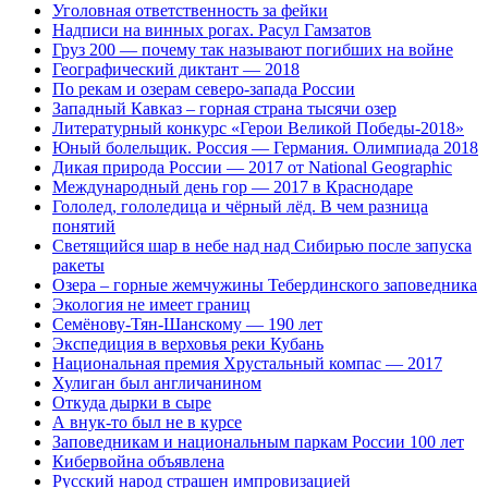
Уголовная ответственность за фейки
Надписи на винных рогах. Расул Гамзатов
Груз 200 — почему так называют погибших на войне
Географический диктант — 2018
По рекам и озерам северо-запада России
Западный Кавказ – горная страна тысячи озер
Литературный конкурс «Герои Великой Победы-2018»
Юный болельщик. Россия — Германия. Олимпиада 2018
Дикая природа России — 2017 от National Geographic
Международный день гор — 2017 в Краснодаре
Гололед, гололедица и чёрный лёд. В чем разница
понятий
Светящийся шар в небе над над Сибирью после запуска
ракеты
Озера – горные жемчужины Тебердинского заповедника
Экология не имеет границ
Семёнову-Тян-Шанскому — 190 лет
Экспедиция в верховья реки Кубань
Национальная премия Хрустальный компас — 2017
Хулиган был англичанином
Откуда дырки в сыре
А внук-то был не в курсе
Заповедникам и национальным паркам России 100 лет
Кибервойна объявлена
Русский народ страшен импровизацией