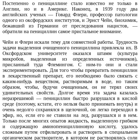
Постепенно о пенициллине стало известно не только в
Англии, но и в Америке. Наконец, в 1939 году два
английских ученых — Говард Флери, профессор патологии
одного из оксфордских институтов, и Эрнст Чейн, биохимик,
бежавший из Германии от преследования нацистов, —
обратили на пенициллин самое пристальное внимание.
Чейн и Флери искали тему для совместной работы. Трудность
задачи выделения очищенного пенициллина привлекла их. В
Оксфордском университете оказался штамм (культура
микробов, выделенная из определенных источников),
присланный туда Флемингом. С ним-то они и стали
экспериментировать. Для того чтобы превратить пенициллин
в лекарственный препарат, его необходимо было связать с
каким-нибудь веществом, растворимым в воде, но таким
образом, чтобы, будучи очищенным, он не терял своих
удивительных свойств. Долгое время эта задача казалась
неразрешимой — пенициллин быстро разрушался в кислой
среде (поэтому, кстати, его нельзя было принимать внутрь) и
очень недолго сохранялся в щелочной, он легко переходил в
эфир, но, если его не ставили на лед, разрушался и в нем.
Только после многих опытов жидкость, выделенную грибком
и содержащую аминопенициллиновую кислоту, удалось
сложным путем отфильтровать и растворить в специальном
органическом растворителе, в котором не растворялись соли