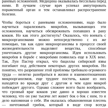
раневых осложнений. Медицина оказывалась бессильна перед
ними. В лучшем случае врач успевал ампутировать
пораженный орган и тем останавливал распространение
болезни.
Чтобы бороться с раневыми осложнениями, надо было
научиться парализовать микробов, вызывающих эти
осложнения, научиться обезвреживать попавших в рану
кокков. Но как этого достигнуть? Оказалось, что воевать с
микроорганизмами можно непосредственно с их же
помощью, так как одни микроорганизмы в процессе своей
жизнедеятельности выделяют вещества, способные
уничтожать другие микроорганизмы. Идея использовать
микробов в борьбе с микробами появилась еще в XIX веке.
Так, Луи Пастер открыл, что бациллы сибирской язвы
погибают под действием некоторых других микробов. Но
понятно, что разрешение этой проблемы требовало огромного
труда — нелегко разобраться в жизни и взаимоотношениях
микроорганизмов, еще труднее постичь, какие из них
находятся во вражде друг с другом и чем один микроб
побеждает другого. Однако сложнее всего было вообразить,
что грозный враг кокков уже давно и хорошо известен
человеку, что он уже тысячи лет живет бок о бок с ним, то и
дело напоминая о себе. Им оказалась обыкновенная плесень
— ничтожный грибок, который в виде спор всегда