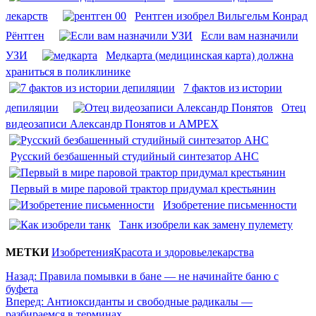
лекарств
Рентген изобрел Вильгельм Конрад
Рёнтген
Если вам назначили
УЗИ
Медкарта (медицинская карта) должна
храниться в поликлинике
7 фактов из истории
депиляции
Отец
видеозаписи Александр Понятов и AMPEX
Русский безбашенный студийный синтезатор АНС
Первый в мире паровой трактор придумал крестьянин
Изобретение письменности
Танк изобрели как замену пулемету
МЕТКИ
Изобретения
Красота и здоровье
лекарства
Назад:
Правила помывки в бане — не начинайте баню с
буфета
Вперед:
Антиоксиданты и свободные радикалы —
разбираемся в терминах