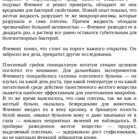
подумал Флеминг и решил проверить, обладают ли они
вредными для бактерий cвойствами. Новый опыт показал, что
желтая жидкость разрушает те же микроорганизмы, которые
разрушала и сама плесень. Причем жидкость обладала
чрезвычайно большой активностью — Флеминг разводил ее в
двадцать раз, а раствор все равно оставался губительным для
болезнетворных бактерий.
Флеминг понял, что стоит на пороге важного открытия. Он
забросил все дела, прекратил другие исследования.
Плесневый грибок пенициллиум нотатум отныне целиком
поглотил его внимание. Для дальнейших экспериментов
Флемингу понадобились галлоны плесневого бульона — он
изучал, на какой день роста, при какой температуре и на какой
питательной среде действие таинственного желтого вещества
окажется наиболее эффективным для уничтожения микробов.
В то же время выяснилось, что сама плесень, так же как и
желтый бульон, оказались безвредными для животных.
Флеминг вводил их в вену кролику, в брюшную полость
белой мыши, омывал бульоном кожу и даже закапывал ее в
глаза — никаких неприятных явлений не наблюдалось. В
пробирке разведенное желтое вещество — продукт,
выделяемый плесенью, — задерживало рост стафилококков,
но не нарушало функций лейкоцитов крови.