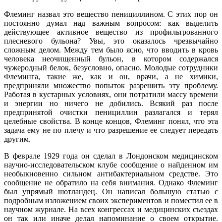
Флеминг назвал это вещество пенициллином. С этих пор он
постоянно думал над важным вопросом: как выделить
действующее активное вещество из профильтрованного
плесневого бульона? Увы, это оказалось чрезвычайно
сложным делом. Между тем было ясно, что вводить в кровь
человека неочищенный бульон, в котором содержался
чужеродный белок, безусловно, опасно. Молодые сотрудники
Флеминга, такие же, как и он, врачи, а не химики,
предприняли множество попыток разрешить эту проблему.
Работая в кустарных условиях, они потратили массу времени
и энергии но ничего не добились. Всякий раз после
предпринятой очистки пенициллин разлагался и терял
целебные свойства. В конце концов, Флеминг понял, что эта
задача ему не по плечу и что разрешение ее следует передать
другим.
В феврале 1929 года он сделал в Лондонском медицинском
научно-исследовательском клубе сообщение о найденном им
необыкновенно сильном антибактериальном средстве. Это
сообщение не обратило на себя внимания. Однако Флеминг
был упрямый шотландец. Он написал большую статью с
подробным изложением своих экспериментов и поместил ее в
научном журнале. На всех конгрессах и медицинских съездах
он так или иначе делал напоминание о своем открытие.