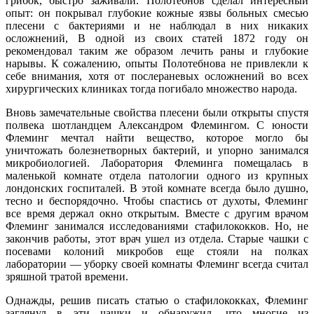
грибок, быстро заживали. Полотебнов сделал интересный
опыт: он покрывал глубокие кожные язвы больных смесью
плесени с бактериями и не наблюдал в них никаких
осложнений, В одной из своих статей 1872 году он
рекомендовал таким же образом лечить раны и глубокие
нарывы. К сожалению, опыты Полотебнова не привлекли к
себе внимания, хотя от послераневых осложнений во всех
хирургических клиниках тогда погибало множество народа.
Вновь замечательные свойства плесени были открыты спустя
полвека шотландцем Александром Флемингом. С юности
Флеминг мечтал найти вещество, которое могло бы
уничтожать болезнетворных бактерий, и упорно занимался
микробиологией. Лаборатория Флеминга помещалась в
маленькой комнате отдела патологии одного из крупных
лондонских госпиталей. В этой комнате всегда было душно,
тесно и беспорядочно. Чтобы спастись от духоты, Флеминг
все время держал окно открытым. Вместе с другим врачом
Флеминг занимался исследованиями стафилококков. Но, не
закончив работы, этот врач ушел из отдела. Старые чашки с
посевами колоний микробов еще стояли на полках
лаборатории — уборку своей комнаты Флеминг всегда считал
зряшной тратой времени.
Однажды, решив писать статью о стафилококках, Флеминг
заглянул в эти чашки и обнаружил, что многие из