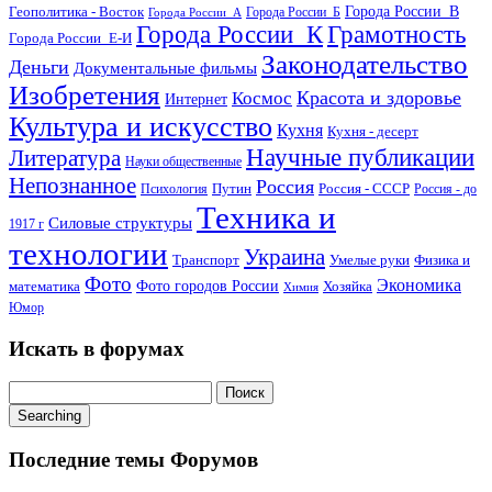
Геополитика - Восток
Города России_В
Города России_Б
Города России_А
Города России_К
Грамотность
Города России_Е-И
Законодательство
Деньги
Документальные фильмы
Изобретения
Красота и здоровье
Космос
Интернет
Культура и искусство
Кухня
Кухня - десерт
Научные публикации
Литература
Науки общественные
Непознанное
Россия
Путин
Россия - СССР
Психология
Россия - до
Техника и
Силовые структуры
1917 г
технологии
Украина
Транспорт
Умелые руки
Физика и
Фото
Экономика
математика
Фото городов России
Хозяйка
Химия
Юмор
Искать в форумах
Поиск:
Searching
Последние темы Форумов