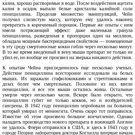
калия, хорошо растворимые в воде. После воздействия ацетата
калия в осадок выпали белые кристаллы калийной соли
пенициллина. Проделав множество манипуляций, Чейн
получил слизистую массу, которую ему удалось наконец
превратить в коричневый порошок. Первые же опыты с ним
имели потрясающий эффект: даже маленькая гранула
пенициллина, разведенная в пропорции один на миллион,
обладала мощным бактерицидным свойством — помещенные
в эту среду смертоносные кокки гибли через несколько минут.
В то же время введенный в вену мыши препарат не только не
убил ее, но вообще не произвел на зверька никакого действия.
К опытам Чейна присоединилось еще несколько ученых.
Действие пенициллина всесторонне исследовали на белых
мышах. Их заражали стафилококками и стрептококками в
дозах более чем смертельных. Половине из них ввели
пенициллин, и все эти мыши остались живы. Остальные
умерли через несколько часов. Вскоре было открыто, что
пенициллин губит не только кокков, но и возбудителей
гангрены. В 1942 году пенициллин опробовали на больном,
который умирал от менингита. Очень скоро тот поправился.
Известие об этом произвело большое впечатление. Однако
наладить производство нового препарата в воюющей Англии
не удалось. Флери отправился в США, и здесь в 1943 году в
городе Пеории лаборатория доктора Когхилла впервые начала