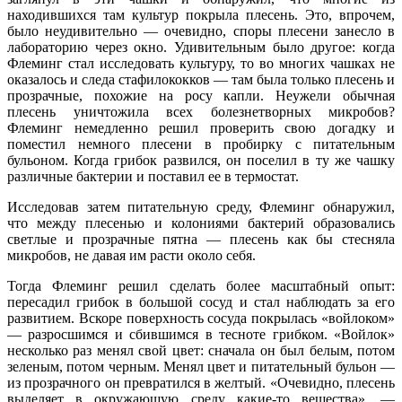
находившихся там культур покрыла плесень. Это, впрочем,
было неудивительно — очевидно, споры плесени занесло в
лабораторию через окно. Удивительным было другое: когда
Флеминг стал исследовать культуру, то во многих чашках не
оказалось и следа стафилококков — там была только плесень и
прозрачные, похожие на росу капли. Неужели обычная
плесень уничтожила всех болезнетворных микробов?
Флеминг немедленно решил проверить свою догадку и
поместил немного плесени в пробирку с питательным
бульоном. Когда грибок развился, он поселил в ту же чашку
различные бактерии и поставил ее в термостат.
Исследовав затем питательную среду, Флеминг обнаружил,
что между плесенью и колониями бактерий образовались
светлые и прозрачные пятна — плесень как бы стесняла
микробов, не давая им расти около себя.
Тогда Флеминг решил сделать более масштабный опыт:
пересадил грибок в большой сосуд и стал наблюдать за его
развитием. Вскоре поверхность сосуда покрылась «войлоком»
— разросшимся и сбившимся в тесноте грибком. «Войлок»
несколько раз менял свой цвет: сначала он был белым, потом
зеленым, потом черным. Менял цвет и питательный бульон —
из прозрачного он превратился в желтый. «Очевидно, плесень
выделяет в окружающую среду какие-то вещества», —