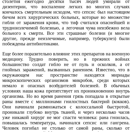
столетия ежегодно десятки тысяч людей умирали от
дизентерии, что воспаление легких во многих случаях
кончалось смертельным исходом, что сепсис был настоящим
бичом всех хирургических больных, которые во множестве
гибли от заражения крови, что тиф считался опаснейшей и
трудноизлечимой болезнью, а легочная чума неизбежно вела
больного к смерти. Все эти страшные болезни (и многие
другие, прежде неизлечимые, например, туберкулез) были
побеждены антибиотиками.
Еще более поразительно влияние этих препаратов на военную
медицину. Трудно поверить, но в прежних войнах
большинство солдат гибло не от пуль и осколков, а от
гнойных заражений, вызванных ранением. Известно, что в
окружающем нас пространстве находятся мириады
микроскопических организмов микробов, среди которых
немало и опасных возбудителей болезней. В обычных
условиях наша кожа препятствует их проникновению внутрь
организма. Но во время ранения грязь попадала в открытые
раны вместе с миллионами гнилостных бактерий (кокков).
Они начинали размножаться с колоссальной быстротой,
проникали глубоко внутрь тканей, и через несколько часов
уже никакой хирург не мог спасти человека: рана гноилась,
повышалась температура, начинался сепсис или гангрена.
Человек погибал не столько от самой раны, сколько от