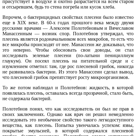
присутствует в воздухе и охотно разрастается на всем старом
и отсыревшем, будь то стена погреба или кусок хлеба.
Впрочем, о бактерицидных свойствах плесени было известно
еще в XIX веке. В 60-х годах прошлого века между двумя
русскими врачами — Алексеем Полотебновым и Вячеславом
Манассеиным — возник спор. Полотебнов утверждал, что
плесень является родоначальником всех микробов, то есть что
все микробы происходят от нее. Манассеин же доказывал, что
это неверно. Чтобы обосновать свои доводы, он стал
исследовать зеленые плесени (по-латыни пенициллиум
глаукум). Он посеял плесень на питательной среде и с
изумлением отметил: там, где рос плесневой грибок, никогда
не развивались бактерии. Из этого Манассеин сделал вывод,
что плесневой грибок препятствует росту микроорганизмов.
То же потом наблюдал и Полотебнов: жидкость, в которой
появлялась плесень, оставалась всегда прозрачной, стало быть,
не содержала бактерий.
Полотебнов понял, что как исследователь он был не прав в
своих заключениях. Однако как врач он решил немедленно
исследовать это необычное свойство такого легкодоступного
вещества, как плесень. Попытка увенчалась успехом: язвы,
покрытые эмульсией, в которой содержался плесневой