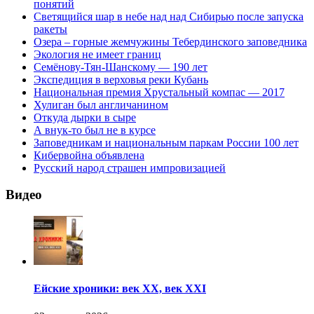
понятий
Светящийся шар в небе над над Сибирью после запуска
ракеты
Озера – горные жемчужины Тебердинского заповедника
Экология не имеет границ
Семёнову-Тян-Шанскому — 190 лет
Экспедиция в верховья реки Кубань
Национальная премия Хрустальный компас — 2017
Хулиган был англичанином
Откуда дырки в сыре
А внук-то был не в курсе
Заповедникам и национальным паркам России 100 лет
Кибервойна объявлена
Русский народ страшен импровизацией
Видео
Ейские хроники: век XX, век XXI