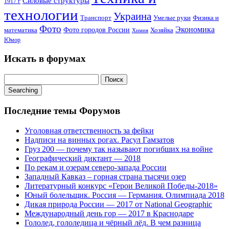
Силовые структуры
1917 г
технологии
Украина
Транспорт
Умелые руки
Физика и
Фото
Экономика
математика
Фото городов России
Хозяйка
Химия
Юмор
Искать в форумах
Поиск:
Searching
Последние темы Форумов
Уголовная ответственность за фейки
Надписи на винных рогах. Расул Гамзатов
Груз 200 — почему так называют погибших на войне
Географический диктант — 2018
По рекам и озерам северо-запада России
Западный Кавказ – горная страна тысячи озер
Литературный конкурс «Герои Великой Победы-2018»
Юный болельщик. Россия — Германия. Олимпиада 2018
Дикая природа России — 2017 от National Geographic
Международный день гор — 2017 в Краснодаре
Гололед, гололедица и чёрный лёд. В чем разница