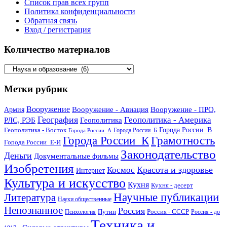
Список прав всех групп
Политика конфиденциальности
Обратная связь
Вход / регистрация
Количество материалов
Количество
материалов
Метки рубрик
Вооружение
Вооружение - Авиация
Вооружение - ПРО,
Армия
География
Геополитика - Америка
РЛС, РЭБ
Геополитика
Геополитика - Восток
Города России_В
Города России_Б
Города России_А
Города России_К
Грамотность
Города России_Е-И
Законодательство
Деньги
Документальные фильмы
Изобретения
Красота и здоровье
Космос
Интернет
Культура и искусство
Кухня
Кухня - десерт
Научные публикации
Литература
Науки общественные
Непознанное
Россия
Путин
Россия - СССР
Психология
Россия - до
Техника и