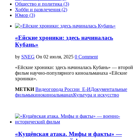
Общество и политика (3)
Хобби и развлечения (2)
Юмор (3)
«Ейские хроники: здесь начиналась
Кубань»
by
SNEG
On
0 Comment
«Ейские хроники: здесь начиналась Кубань» — второй
фильм научно-популярного киноальманаха «Ейские
хроники».
МЕТКИ
Видео
города России_Е-И
Документальные
фильмы
кино
киноальманах
Культура и искусство
«Кущёвская атака. Мифы и факты» —