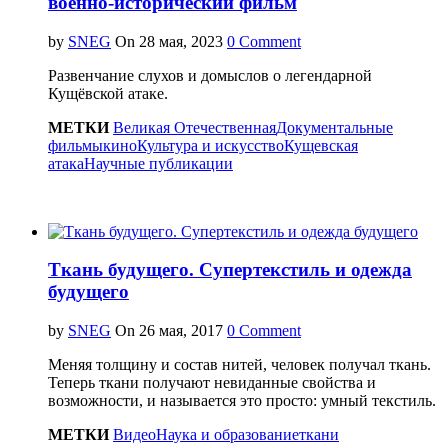
военно-исторический фильм
by
SNEG
On
0 Comment
Развенчание слухов и домыслов о легендарной
Кущёвской атаке.
МЕТКИ
Великая Отечественная
Документальные
фильмы
кино
Культура и искусство
Кущевская
атака
Научные публикации
Ткань будущего. Супертекстиль и одежда
будущего
by
SNEG
On
0 Comment
Меняя толщину и состав нитей, человек получал ткань.
Теперь ткани получают невиданные свойства и
возможности, и называется это просто: умный текстиль.
МЕТКИ
Видео
Наука и образование
ткани