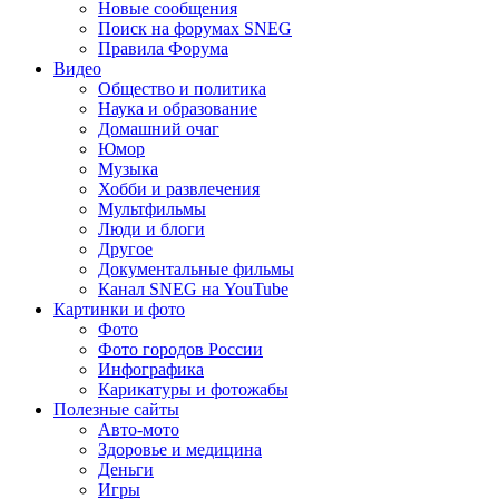
Новые сообщения
Поиск на форумах SNEG
Правила Форума
Видео
Общество и политика
Наука и образование
Домашний очаг
Юмор
Музыка
Хобби и развлечения
Мультфильмы
Люди и блоги
Другое
Документальные фильмы
Канал SNEG на YouTube
Картинки и фото
Фото
Фото городов России
Инфографика
Карикатуры и фотожабы
Полезные сайты
Авто-мото
Здоровье и медицина
Деньги
Игры