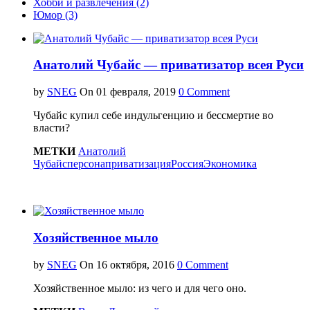
Хобби и развлечения (2)
Юмор (3)
Анатолий Чубайс — приватизатор всея Руси
by
SNEG
On
0 Comment
Чубайс купил себе индульгенцию и бессмертие во
власти?
МЕТКИ
Анатолий
Чубайс
персона
приватизация
Россия
Экономика
Хозяйственное мыло
by
SNEG
On
0 Comment
Хозяйственное мыло: из чего и для чего оно.