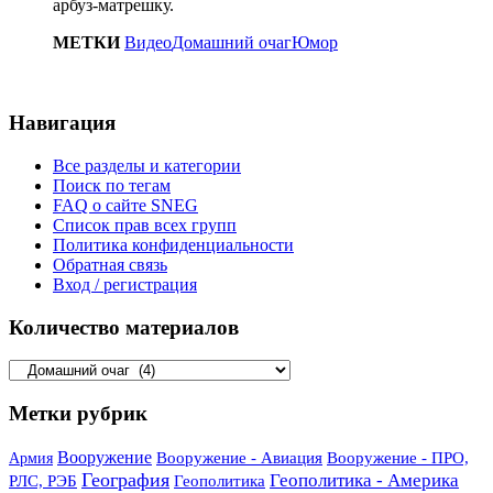
арбуз-матрешку.
МЕТКИ
Видео
Домашний очаг
Юмор
Навигация
Все разделы и категории
Поиск по тегам
FAQ о сайте SNEG
Список прав всех групп
Политика конфиденциальности
Обратная связь
Вход / регистрация
Количество материалов
Количество
материалов
Метки рубрик
Вооружение
Вооружение - Авиация
Вооружение - ПРО,
Армия
География
Геополитика - Америка
РЛС, РЭБ
Геополитика