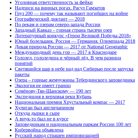
Уголовная ответственность за фейки
Надписи на винных рогах. Расул Гамзатов
Груз 200 — почему так называют погибших на войне
Географический диктант — 2018
По рекам и озерам северо-запада России
Западный Кавказ – горная страна тысячи озер
Литературный конкурс «Герои Великой Победы-2018»
Юный болельщик. Россия — Германия. Олимпиада 2018
Дикая природа России — 2017 от National Geographic
Международный день гор — 2017 в Краснодаре
Гололед, гололедица и чёрный лёд. В чем разница
понятий
Светящийся шар в небе над над Сибирью после запуска
ракеты
Озера – горные жемчужины Тебердинского заповедника
Экология не имеет границ
Семёнову-Тян-Шанскому — 190 лет
Экспедиция в верховья реки Кубань
Национальная премия Хрустальный компас — 2017
Хулиган был англичанином
Откуда дырки в сыре
А внук-то был не в курсе
Заповедникам и национальным паркам России 100 лет
Кибервойна объявлена
Русский народ страшен импровизацией