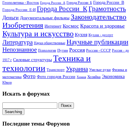
Геополитика - Восток
Города России_В
Города России_Б
Города России_А
Города России_К
Грамотность
Города России_Е-И
Законодательство
Деньги
Документальные фильмы
Изобретения
Красота и здоровье
Космос
Интернет
Культура и искусство
Кухня
Кухня - десерт
Научные публикации
Литература
Науки общественные
Непознанное
Россия
Путин
Россия - СССР
Психология
Россия - до
Техника и
Силовые структуры
1917 г
технологии
Украина
Транспорт
Умелые руки
Физика и
Фото
Экономика
математика
Фото городов России
Хозяйка
Химия
Юмор
Искать в форумах
Поиск:
Searching
Последние темы Форумов