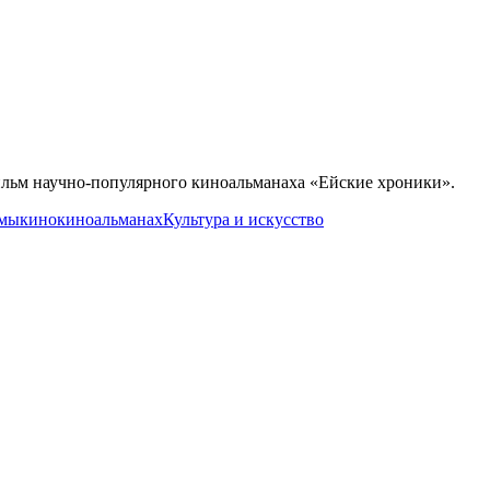
ильм научно-популярного киноальманаха «Ейские хроники».
ьмы
кино
киноальманах
Культура и искусство