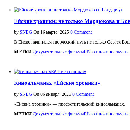
Ейские хроники: не только Мордюкова и Бо
by
SNEG
On
0 Comment
В Ейске начинался творческий путь не только Сергея Бо
МЕТКИ
Документальные фильмы
Ейск
кино
киноальмана
Киноальманах «Ейские хроники»
by
SNEG
On
0 Comment
«Ейские хроники» — просветительский киноальманах.
МЕТКИ
Документальные фильмы
Ейск
кино
киноальмана