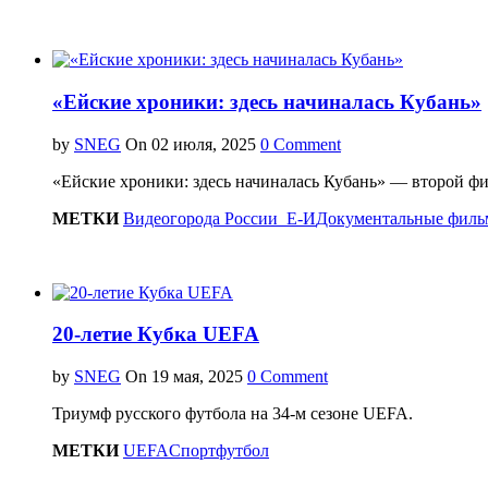
«Ейские хроники: здесь начиналась Кубань»
by
SNEG
On
0 Comment
«Ейские хроники: здесь начиналась Кубань» — второй ф
МЕТКИ
Видео
города России_Е-И
Документальные фил
20-летие Кубка UEFA
by
SNEG
On
0 Comment
Триумф русского футбола на 34-м сезоне UEFA.
МЕТКИ
UEFA
Спорт
футбол