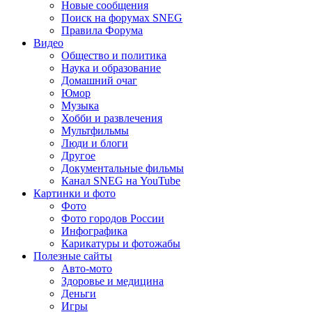
Новые сообщения
Поиск на форумах SNEG
Правила Форума
Видео
Общество и политика
Наука и образование
Домашний очаг
Юмор
Музыка
Хобби и развлечения
Мультфильмы
Люди и блоги
Другое
Документальные фильмы
Канал SNEG на YouTube
Картинки и фото
Фото
Фото городов России
Инфографика
Карикатуры и фотожабы
Полезные сайты
Авто-мото
Здоровье и медицина
Деньги
Игры