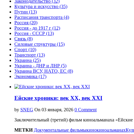
Законодательство (32)
Культура и искусство (35)
Путин (13)
Расписания транспорта (4)
Россия (20)
Россия - до 1917 г (12)
Россия - СССР (13)
Связь (8)
Силовые структуры (15)
Спорт (10)
Транспорт (13)
Украина (25)
Украина - ДНР и ЛНР (5)
Украина ВСУ, НАТО, ЕС (8)
Экономика (17)
Ейские хроники: век XX, век XXI
by
SNEG
On
0 Comment
Заключительный (третий) фильм киноальманаха «Ейские
МЕТКИ
Документальные фильмы
кино
киноальманах
Кул